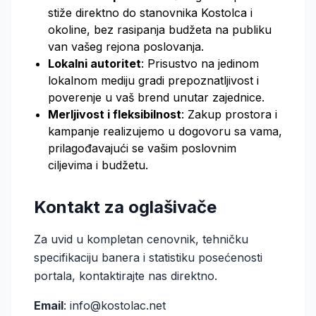
stiže direktno do stanovnika Kostolca i
okoline, bez rasipanja budžeta na publiku
van vašeg rejona poslovanja.
Lokalni autoritet
: Prisustvo na jedinom
lokalnom mediju gradi prepoznatljivost i
poverenje u vaš brend unutar zajednice.
Merljivost i fleksibilnost
: Zakup prostora i
kampanje realizujemo u dogovoru sa vama,
prilagođavajući se vašim poslovnim
ciljevima i budžetu.
Kontakt za oglašivače
Za uvid u kompletan cenovnik, tehničku
specifikaciju banera i statistiku posećenosti
portala, kontaktirajte nas direktno.
Email
:
info@kostolac.net