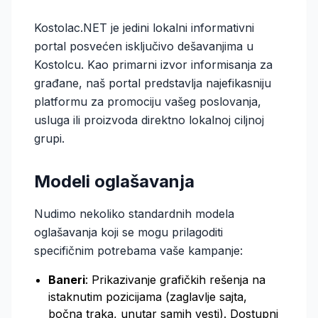
Kostolac.NET je jedini lokalni informativni
portal posvećen isključivo dešavanjima u
Kostolcu. Kao primarni izvor informisanja za
građane, naš portal predstavlja najefikasniju
platformu za promociju vašeg poslovanja,
usluga ili proizvoda direktno lokalnoj ciljnoj
grupi.
Modeli oglašavanja
Nudimo nekoliko standardnih modela
oglašavanja koji se mogu prilagoditi
specifičnim potrebama vaše kampanje:
Baneri
: Prikazivanje grafičkih rešenja na
istaknutim pozicijama (zaglavlje sajta,
bočna traka, unutar samih vesti). Dostupni