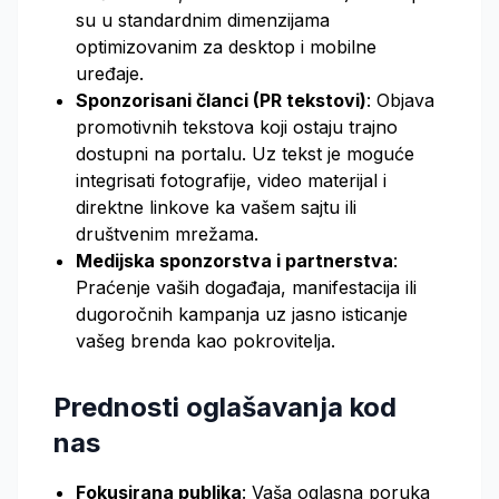
su u standardnim dimenzijama
optimizovanim za desktop i mobilne
uređaje.
Sponzorisani članci (PR tekstovi)
: Objava
promotivnih tekstova koji ostaju trajno
dostupni na portalu. Uz tekst je moguće
integrisati fotografije, video materijal i
direktne linkove ka vašem sajtu ili
društvenim mrežama.
Medijska sponzorstva i partnerstva
:
Praćenje vaših događaja, manifestacija ili
dugoročnih kampanja uz jasno isticanje
vašeg brenda kao pokrovitelja.
Prednosti oglašavanja kod
nas
Fokusirana publika
: Vaša oglasna poruka