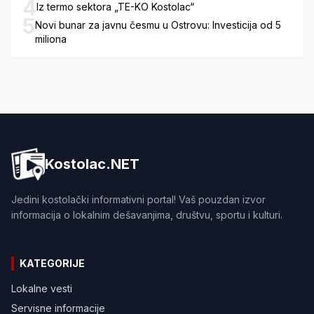
4
Iz termo sektora „TE-KO Kostolac“
5
Novi bunar za javnu česmu u Ostrovu: Investicija od 5
miliona
Kostolac.NET
Jedini kostolački informativni portal! Vaš pouzdan izvor
informacija o lokalnim dešavanjima, društvu, sportu i kulturi.
KATEGORIJE
Lokalne vesti
Servisne informacije