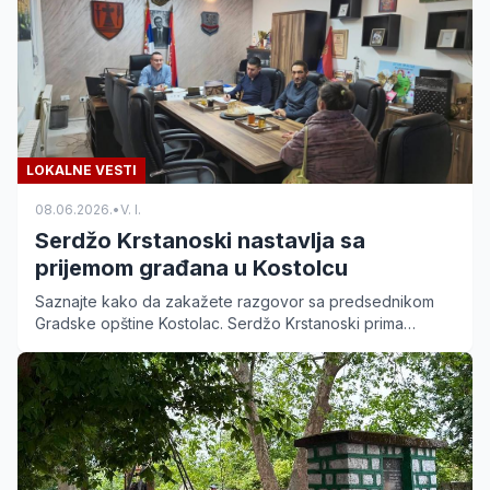
LOKALNE VESTI
08.06.2026.
•
V. I.
Serdžo Krstanoski nastavlja sa
prijemom građana u Kostolcu
Saznajte kako da zakažete razgovor sa predsednikom
Gradske opštine Kostolac. Serdžo Krstanoski prima
građane svakog četvrtka od 17 do 20 časova.