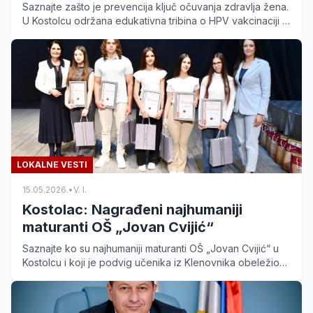
Saznajte zašto je prevencija ključ očuvanja zdravlja žena.
U Kostolcu održana edukativna tribina o HPV vakcinaciji i
redovnim pregledima uz dr Tamaru Seke.
LOKALNE VESTI
15.05.2026.
•
V. I.
Kostolac: Nagrađeni najhumaniji
maturanti OŠ „Jovan Cvijić“
Saznajte ko su najhumaniji maturanti OŠ „Jovan Cvijić“ u
Kostolcu i koji je podvig učenika iz Klenovnika obeležio
školsku 2025/2026. godinu.