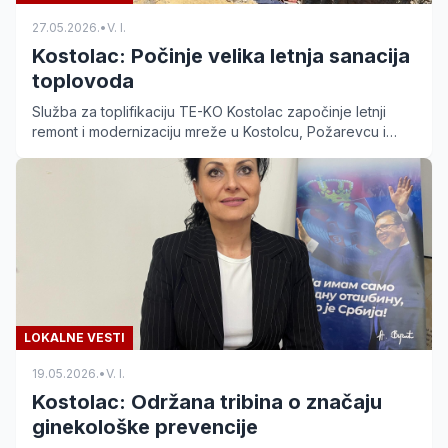
27.05.2026.
•
V. I.
Kostolac: Počinje velika letnja sanacija
toplovoda
Služba za toplifikaciju TE-KO Kostolac započinje letnji
remont i modernizaciju mreže u Kostolcu, Požarevcu i
okolnim naseljima za sigurniju grejnu sezonu.
LOKALNE VESTI
19.05.2026.
•
V. I.
Kostolac: Održana tribina o značaju
ginekološke prevencije