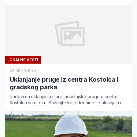
se mališanima ispred Doma kulture!
LOKALNE VESTI
06.06.2026.
•
V. I.
Uklanjanje pruge iz centra Kostolca i
gradskog parka
Radovi na uklanjanju stare industrijske pruge u centru
Kostolca su u toku. Saznajte koje deonice se uklanjaju i
kako će to uticati na izgled gradskog parka.