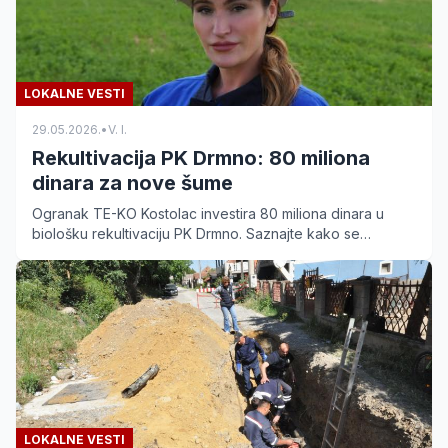
LOKALNE VESTI
29.05.2026.
•
V. I.
Rekultivacija PK Drmno: 80 miliona
dinara za nove šume
Ogranak TE-KO Kostolac investira 80 miliona dinara u
biološku rekultivaciju PK Drmno. Saznajte kako se
devastirani tereni pretvaraju u zdrave šumske
ekosisteme.
LOKALNE VESTI