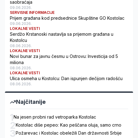
saobraćaja
09.06.2026.
SERVISNE INFORMACIJE
Prijem građana kod predsednice Skupštine GO Kostolac
09.06.2026.
LOKALNE VESTI
Serdžo Krstanoski nastavlja sa prijemom građana u
Kostolcu
08.06.2026.
LOKALNE VESTI
Novi bunar za javnu česmu u Ostrovu: Investicija od 5
miliona
08.06.2026.
LOKALNE VESTI
Ulica osmeha u Kostolcu: Dan ispunjen dečijom radošću
08.06.2026.
Najčitanije
1
Na jesen probni rad vetroparka Kostolac
2
Kostolac diše pepeo: Kao peščana oluja, samo crno
3
Požarevac i Kostolac obeležili Dan državnosti Srbije