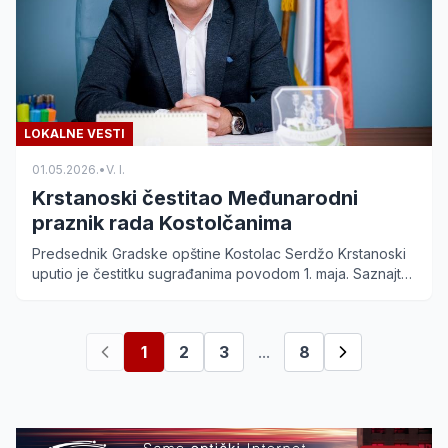
LOKALNE VESTI
01.05.2026.
•
V. I.
Krstanoski čestitao Međunarodni
praznik rada Kostolčanima
Predsednik Gradske opštine Kostolac Serdžo Krstanoski
uputio je čestitku sugrađanima povodom 1. maja. Saznajte
detalje poruke i planove za razvoj opštine.
1
2
3
...
8