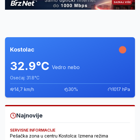
Kostolac
32.9°C
Vedro nebo
Osećaj: 31.8°C
14,7 km/h
30%
1017 hPa
Najnovije
SERVISNE INFORMACIJE
Pešačka zona u centru Kostolca: Izmena režima