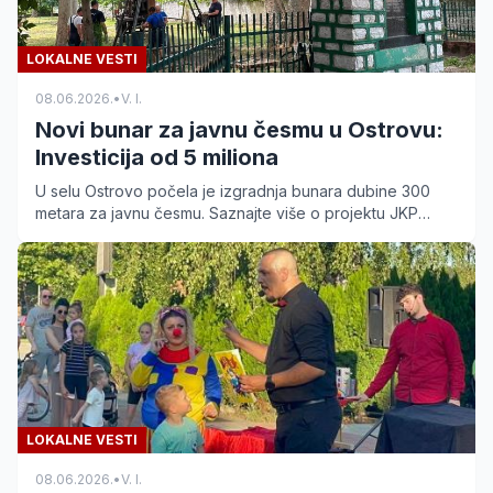
LOKALNE VESTI
08.06.2026.
•
V. I.
Novi bunar za javnu česmu u Ostrovu:
Investicija od 5 miliona
U selu Ostrovo počela je izgradnja bunara dubine 300
metara za javnu česmu. Saznajte više o projektu JKP
Vodovod i kanalizacija vrednom 5 miliona dinara.
LOKALNE VESTI
08.06.2026.
•
V. I.