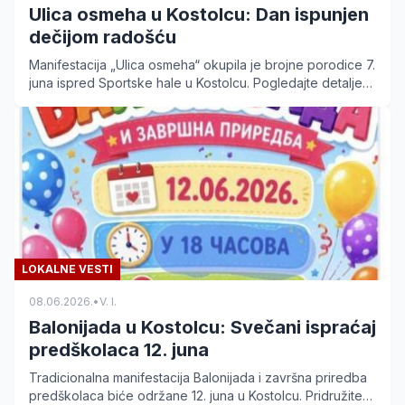
Ulica osmeha u Kostolcu: Dan ispunjen
dečijom radošću
Manifestacija „Ulica osmeha“ okupila je brojne porodice 7.
juna ispred Sportske hale u Kostolcu. Pogledajte detalje
sa ovog događaja za decu.
LOKALNE VESTI
08.06.2026.
•
V. I.
Balonijada u Kostolcu: Svečani ispraćaj
predškolaca 12. juna
Tradicionalna manifestacija Balonijada i završna priredba
predškolaca biće održane 12. juna u Kostolcu. Pridružite