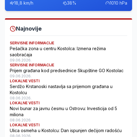
18,8 km/h
38%
1010 hPa
Najnovije
SERVISNE INFORMACIJE
Pešačka zona u centru Kostolca: Izmena režima
saobraćaja
09.06.2026.
SERVISNE INFORMACIJE
Prijem građana kod predsednice Skupštine GO Kostolac
09.06.2026.
LOKALNE VESTI
Serdžo Krstanoski nastavlja sa prijemom građana u
Kostolcu
08.06.2026.
LOKALNE VESTI
Novi bunar za javnu česmu u Ostrovu: Investicija od 5
miliona
08.06.2026.
LOKALNE VESTI
Ulica osmeha u Kostolcu: Dan ispunjen dečijom radošću
08.06.2026.