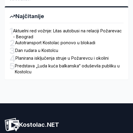
Najčitanije
1
Aktuelni red vožnje: Litas autobusi na relaciji Požarevac
- Beograd
2
Autotransport Kostolac ponovo u blokadi
3
Dan rudara u Kostolcu
4
Planirana isključenja struje u Požarevcu i okolini
5
Predstava „Luda kuća balkanska“ oduševila publiku u
Kostolcu
Kostolac.NET