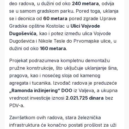
deo radova, u dužini od oko
240 metara
, odvija
se u samom gradskom parku. Pored toga, uklanja
se i deonica od
60 metara
pored zgrade Uprave
Gradske opštine Kostolac u
Ulici Vojvode
Dugoševića
, kao i potez između ulica Vojvode
Dugoševića i Nikole Tesle do Prvomajske ulice, u
dužini od oko
160 metara
.
Projekat podrazumeva kompletnu demontažu
pružne konstrukcije, što uključuje uklanjanje šina,
pragova, kao i nosećeg sloja od kamenog
agregata i tucanika. Izvođač radova je preduzeće
„Ramonda inžinjering“ DOO
iz Valjeva, a ukupna
vrednost investicije iznosi
2.021.725 dinara
bez
PDV-a.
Završetkom ovih radova, stara železnička
infrastruktura će konačno postati prošlost za uži