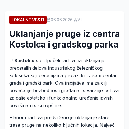
LOKALNE VESTI
06.06.2026.
V.I.
Uklanjanje pruge iz centra
Kostolca i gradskog parka
U
Kostolcu
su otpočeli radovi na uklanjanju
preostalih delova industrijskog železničkog
koloseka koji decenijama prolazi kroz sam centar
grada i gradski park. Ova inicijativa ima za cilj
povećanje bezbednosti građana i stvaranje uslova
za dalje estetsko i funkcionalno uređenje javnih
površina u srcu opštine.
Planom radova predviđeno je uklanjanje stare
trase pruge na nekoliko ključnih lokacija. Najveći