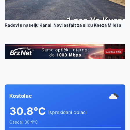
Radovi u naselju Kanal: Novi asfalt za ulicu Kneza Miloša
Kostolac
30.8°C
Isprekidani oblaci
Osećaj: 30.4°C