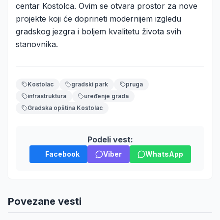
centar Kostolca. Ovim se otvara prostor za nove
projekte koji će doprineti modernijem izgledu
gradskog jezgra i boljem kvalitetu života svih
stanovnika.
Kostolac
gradski park
pruga
infrastruktura
uređenje grada
Gradska opština Kostolac
Podeli vest:
Facebook
Viber
WhatsApp
Povezane vesti