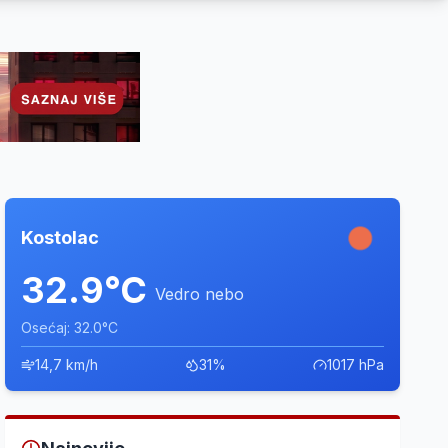
Kostolac
32.9°C
Vedro nebo
Osećaj: 32.0°C
14,7 km/h
31%
1017 hPa