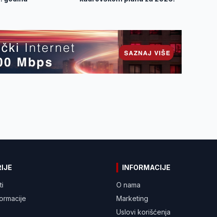
IJE
INFORMACIJE
ti
O nama
formacije
Marketing
Uslovi korišćenja