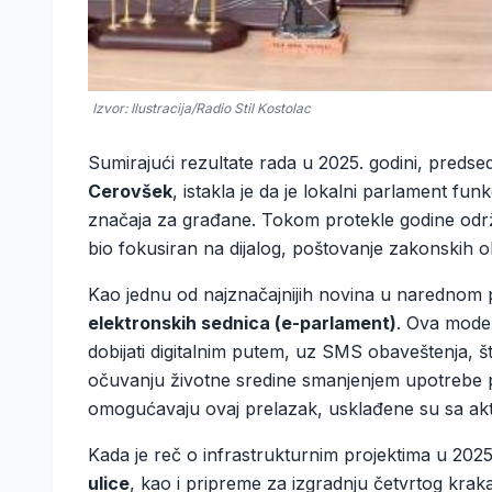
Izvor: Ilustracija/Radio Stil Kostolac
Sumirajući rezultate rada u 2025. godini, preds
Cerovšek
, istakla je da je lokalni parlament fu
značaja za građane. Tokom protekle godine odr
bio fokusiran na dijalog, poštovanje zakonskih o
Kao jednu od najznačajnijih novina u narednom p
elektronskih sednica (e-parlament)
. Ova moder
dobijati digitalnim putem, uz SMS obaveštenja, š
očuvanju životne sredine smanjenjem upotrebe p
omogućavaju ovaj prelazak, usklađene su sa ak
Kada je reč o infrastrukturnim projektima u 2025.
ulice
, kao i pripreme za izgradnju četvrtog kra