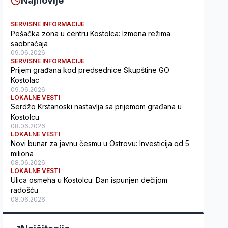
Najnovije
SERVISNE INFORMACIJE
Pešačka zona u centru Kostolca: Izmena režima
saobraćaja
09.06.2026.
SERVISNE INFORMACIJE
Prijem građana kod predsednice Skupštine GO
Kostolac
09.06.2026.
LOKALNE VESTI
Serdžo Krstanoski nastavlja sa prijemom građana u
Kostolcu
08.06.2026.
LOKALNE VESTI
Novi bunar za javnu česmu u Ostrovu: Investicija od 5
miliona
08.06.2026.
LOKALNE VESTI
Ulica osmeha u Kostolcu: Dan ispunjen dečijom
radošću
08.06.2026.