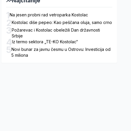
Najčitanije
1
Na jesen probni rad vetroparka Kostolac
2
Kostolac diše pepeo: Kao peščana oluja, samo crno
3
Požarevac i Kostolac obeležili Dan državnosti
Srbije
4
Iz termo sektora „TE-KO Kostolac“
5
Novi bunar za javnu česmu u Ostrovu: Investicija od
5 miliona