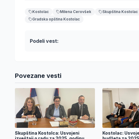
Kostolac
Milena Cerovšek
Skupština Kostolac
Gradska opština Kostolac
Podeli vest:
Povezane vesti
Skupština Kostolca: Usvojeni
Kostolac: Usvoje
izveštaji o radu za 2025. godinu
budžeta za 2025