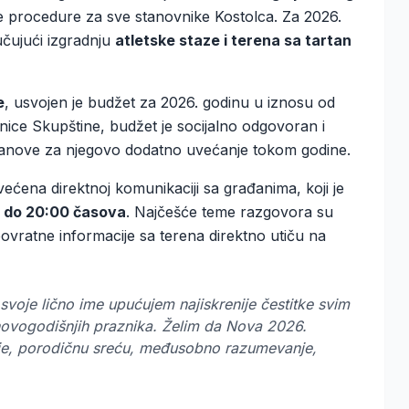
e procedure za sve stanovnike Kostolca. Za 2026.
učujući izgradnju
atletske staze i terena sa tartan
e
, usvojen je budžet za 2026. godinu u iznosu od
ice Skupštine, budžet je socijalno odgovoran i
 planove za njegovo dodatno uvećanje tokom godine.
ećena direktnoj komunikaciji sa građanima, koji je
0 do 20:00 časova
. Najčešće teme razgovora su
povratne informacije sa terena direktno utiču na
svoje lično ime upućujem najiskrenije čestitke svim
ovogodišnjih praznika. Želim da Nova 2026.
je, porodičnu sreću, međusobno razumevanje,