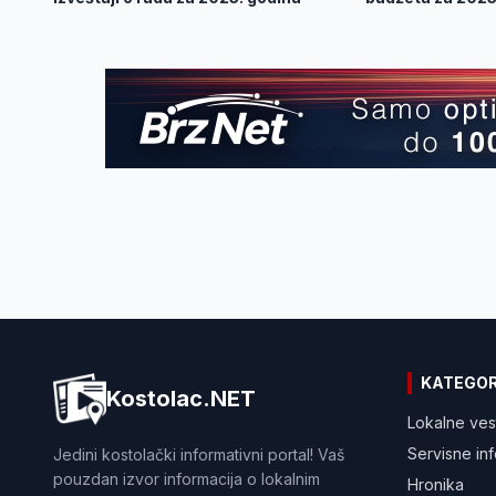
KATEGOR
Kostolac.NET
Lokalne ves
Servisne in
Jedini kostolački informativni portal! Vaš
pouzdan izvor informacija o lokalnim
Hronika