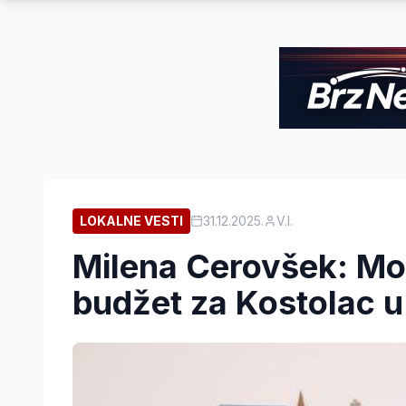
LOKALNE VESTI
31.12.2025.
V.I.
Milena Cerovšek: Mod
budžet za Kostolac 