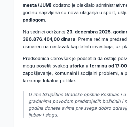
mesta (JUM)
dodatno je olakšalo administrativn
godinu najavljena su nova ulaganja u sport, uklj
podlogom
.
Na sednici održanoj
23. decembra 2025. godin
396.876.404,00 dinara
. Prema rečima predsedn
usmeren na nastavak kapitalnih investicija, uz
Predsednica Cerovšek je podsetila da ostaje posv
mogu posetiti svakog
utorka u terminu od 17:0
zapošljavanje, komunalni i socijalni problemi, a 
kreiranje lokalne politike.
U ime Skupštine Gradske opštine Kostolac i u 
građanima povodom predstojećih božićnih i n
godina donese svima pre svega dobro zdravl
ljubav i slogu.