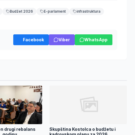
Budžet 2026
E-parlament
infrastruktura
Facebook
Viber
WhatsApp
n drugi rebalans
Skupština Kostolca o budžetu i
. godinu
kadrovskom planu za 2026.