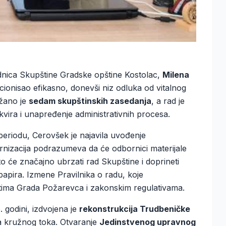
ednica Skupštine Gradske opštine Kostolac,
Milena
nkcionisao efikasno, donevši niz odluka od vitalnog
žano je
sedam skupštinskih zasedanja
, a rad je
kvira i unapređenje administrativnih procesa.
eriodu, Cerovšek je najavila uvođenje
nizacija podrazumeva da će odbornici materijale
to će značajno ubrzati rad Skupštine i doprineti
apira. Izmene Pravilnika o radu, koje
tima Grada Požarevca i zakonskim regulativama.
 godini, izdvojena je
rekonstrukcija Trudbeničke
ka kružnog toka. Otvaranje
Jedinstvenog upravnog