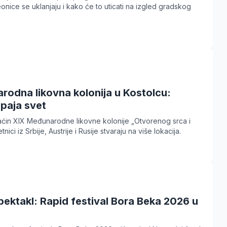
onice se uklanjaju i kako će to uticati na izgled gradskog
rodna likovna kolonija u Kostolcu:
paja svet
aćin XIX Međunarodne likovne kolonije „Otvorenog srca i
etnici iz Srbije, Austrije i Rusije stvaraju na više lokacija.
ektakl: Rapid festival Bora Beka 2026 u