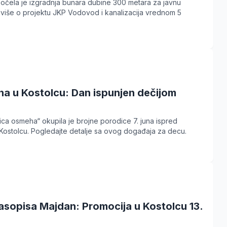
očela je izgradnja bunara dubine 300 metara za javnu
više o projektu JKP Vodovod i kanalizacija vrednom 5
ha u Kostolcu: Dan ispunjen dečijom
lica osmeha“ okupila je brojne porodice 7. juna ispred
Kostolcu. Pogledajte detalje sa ovog događaja za decu.
asopisa Majdan: Promocija u Kostolcu 13.