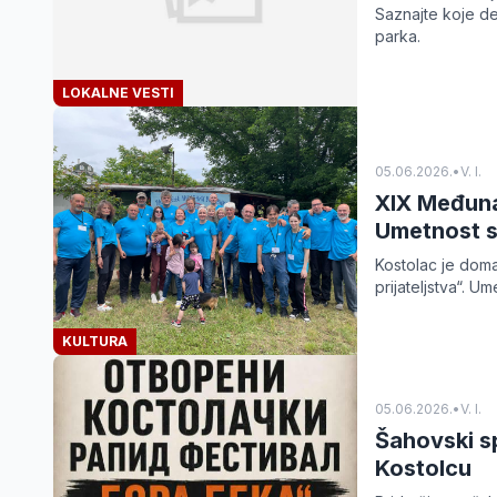
Saznajte koje de
parka.
LOKALNE VESTI
05.06.2026.
•
V. I.
XIX Međuna
Umetnost s
Kostolac je dom
prijateljstva“. Um
KULTURA
05.06.2026.
•
V. I.
Šahovski sp
Kostolcu