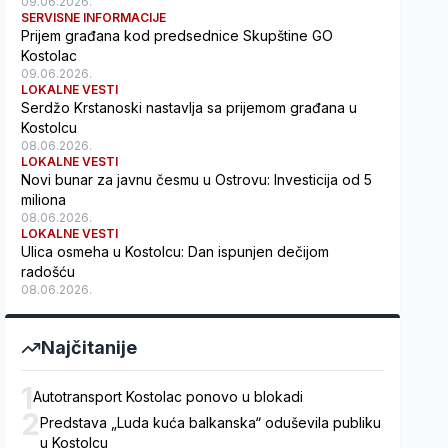
09.06.2026.
SERVISNE INFORMACIJE
Prijem građana kod predsednice Skupštine GO
Kostolac
09.06.2026.
LOKALNE VESTI
Serdžo Krstanoski nastavlja sa prijemom građana u
Kostolcu
08.06.2026.
LOKALNE VESTI
Novi bunar za javnu česmu u Ostrovu: Investicija od 5
miliona
08.06.2026.
LOKALNE VESTI
Ulica osmeha u Kostolcu: Dan ispunjen dečijom
radošću
08.06.2026.
Najčitanije
1
Autotransport Kostolac ponovo u blokadi
2
Predstava „Luda kuća balkanska“ oduševila publiku
u Kostolcu