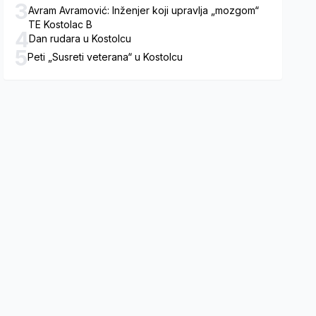
3
Avram Avramović: Inženjer koji upravlja „mozgom“
TE Kostolac B
4
Dan rudara u Kostolcu
5
Peti „Susreti veterana“ u Kostolcu