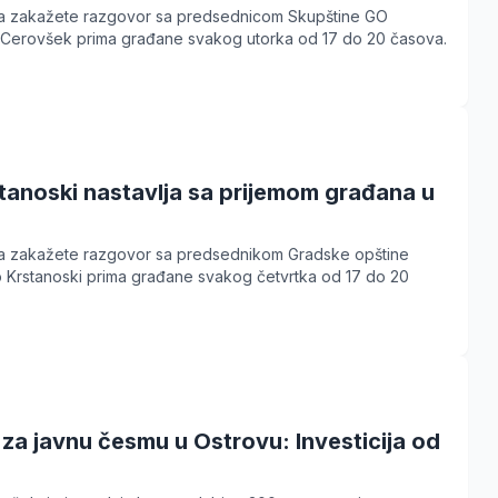
a zakažete razgovor sa predsednicom Skupštine GO
a Cerovšek prima građane svakog utorka od 17 do 20 časova.
tanoski nastavlja sa prijemom građana u
a zakažete razgovor sa predsednikom Gradske opštine
o Krstanoski prima građane svakog četvrtka od 17 do 20
za javnu česmu u Ostrovu: Investicija od