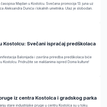
oj časopisa Majdan u Kostolcu. Svečana promocija 13. juna uz
a Aleksandra Dunića i lokalnih umetnika. Ulaz je slobodan.
u Kostolcu: Svečani ispraćaj predškolaca
nifestacija Balonijada i završna priredba predškolaca biće
 u Kostolcu. Pridružite se mališanima ispred Doma kulture!
pruge iz centra Kostolca i gradskog parka
nju stare industrijske pruge u centru Kostolca su u toku.