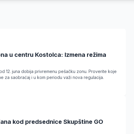
na u centru Kostolca: Izmena režima
od 12. juna dobija privremenu pešačku zonu. Proverite koje
ne za saobraćaj i u kom periodu važi nova regulacija.
đana kod predsednice Skupštine GO