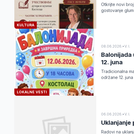
Otkrijte novi br
gostovanje glumc
KULTURA
08.06.2026.
•
V. I.
Balonijada 
12. juna
Tradicionalna ma
održane 12. juna
LOKALNE VESTI
06.06.2026.
•
V. I.
Uklanjanje 
Radovi na uklanja