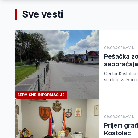
Sve vesti
09.06.2026.
•
V. I.
Pešačka zo
saobraćaja
Centar Kostolca 
su ulice zatvore
SERVISNE INFORMACIJE
09.06.2026.
•
V. I.
Prijem gra
Kostolac