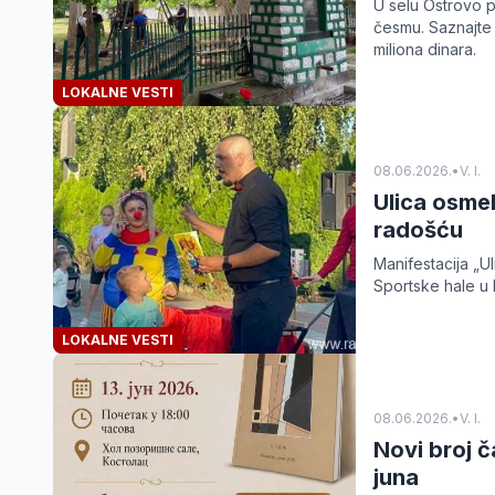
U selu Ostrovo p
česmu. Saznajte 
miliona dinara.
LOKALNE VESTI
08.06.2026.
•
V. I.
Ulica osme
radošću
Manifestacija „U
Sportske hale u 
LOKALNE VESTI
08.06.2026.
•
V. I.
Novi broj č
juna