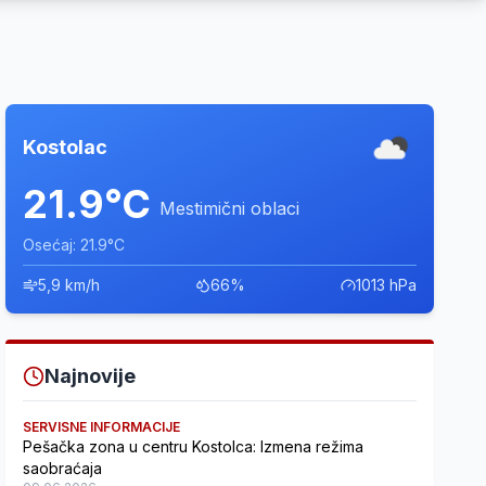
Kostolac
21.9°C
Mestimični oblaci
Osećaj: 21.9°C
5,9 km/h
66%
1013 hPa
Najnovije
SERVISNE INFORMACIJE
Pešačka zona u centru Kostolca: Izmena režima
saobraćaja