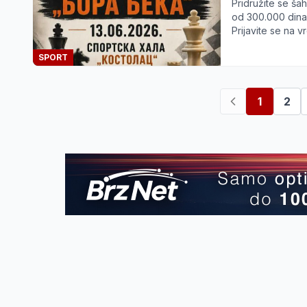
Pridružite se ša
od 300.000 dinara
Prijavite se na v
SPORT
1
2