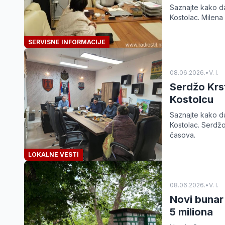
Saznajte kako d
Kostolac. Milen
SERVISNE INFORMACIJE
08.06.2026.
•
V. I.
Serdžo Krs
Kostolcu
Saznajte kako d
Kostolac. Serdž
časova.
LOKALNE VESTI
08.06.2026.
•
V. I.
Novi bunar 
5 miliona