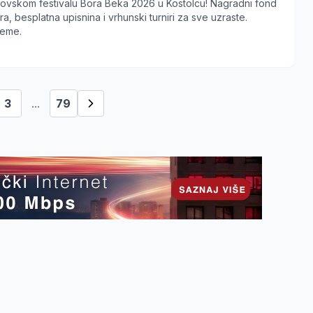
hovskom festivalu Bora Beka 2026 u Kostolcu! Nagradni fond
, besplatna upisnina i vrhunski turniri za sve uzraste.
reme.
3
...
79