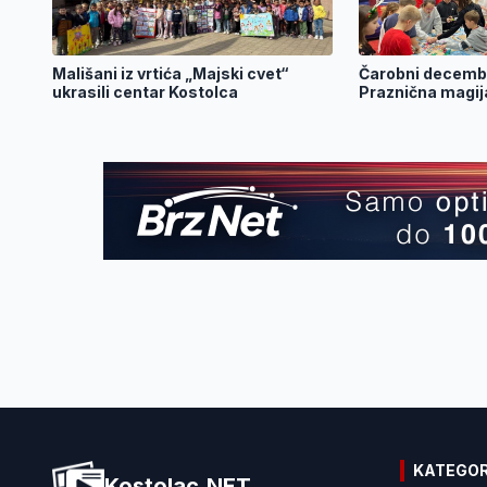
Mališani iz vrtića „Majski cvet“
Čarobni decemba
ukrasili centar Kostolca
Praznična magij
KATEGOR
Kostolac.NET