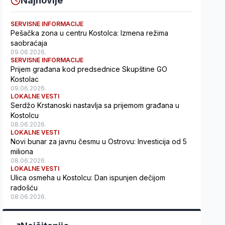
Najnovije
SERVISNE INFORMACIJE
Pešačka zona u centru Kostolca: Izmena režima
saobraćaja
09.06.2026.
SERVISNE INFORMACIJE
Prijem građana kod predsednice Skupštine GO
Kostolac
09.06.2026.
LOKALNE VESTI
Serdžo Krstanoski nastavlja sa prijemom građana u
Kostolcu
08.06.2026.
LOKALNE VESTI
Novi bunar za javnu česmu u Ostrovu: Investicija od 5
miliona
08.06.2026.
LOKALNE VESTI
Ulica osmeha u Kostolcu: Dan ispunjen dečijom
radošću
08.06.2026.