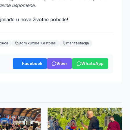
ravne uspomene.
jmlađe u nove životne pobede!
deca
Dom kulture Kostolac
manifestacija
Facebook
Viber
WhatsApp