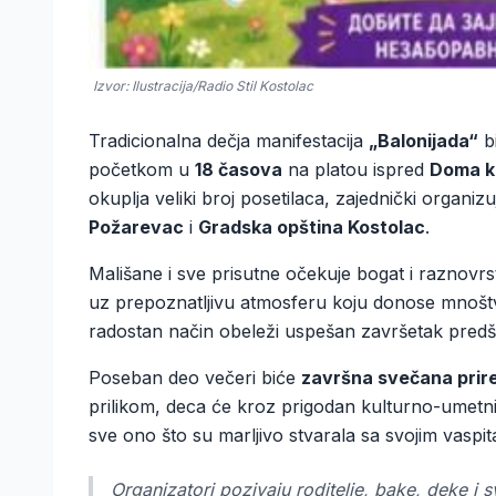
Izvor: Ilustracija/Radio Stil Kostolac
Tradicionalna dečja manifestacija
„Balonijada“
b
početkom u
18 časova
na platou ispred
Doma ku
okuplja veliki broj posetilaca, zajednički organiz
Požarevac
i
Gradska opština Kostolac
.
Mališane i sve prisutne očekuje bogat i raznov
uz prepoznatljivu atmosferu koju donose mnoštvo
radostan način obeleži uspešan završetak predš
Poseban deo večeri biće
završna svečana prir
prilikom, deca će kroz prigodan kulturno-umetnič
sve ono što su marljivo stvarala sa svojim vasp
Organizatori pozivaju roditelje, bake, deke i