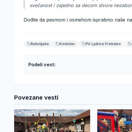
svečanost i zajedno sa decom stvore nezabo
Dođite da pesmom i osmehom ispratimo naše na
Balonijada
Kostolac
PU Ljubica Vrebalov
Podeli vest:
Povezane vesti