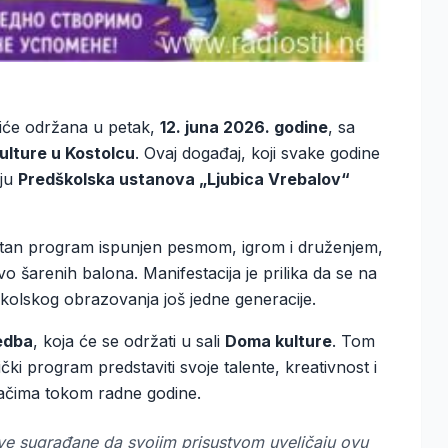
iće održana u petak,
12. juna 2026. godine
, sa
lture u Kostolcu
. Ovaj događaj, koji svake godine
uju
Predškolska ustanova „Ljubica Vrebalov“
rstan program ispunjen pesmom, igrom i druženjem,
 šarenih balona. Manifestacija je prilika da se na
kolskog obrazovanja još jedne generacije.
edba
, koja će se održati u sali
Doma kulture
. Tom
ki program predstaviti svoje talente, kreativnost i
itačima tokom radne godine.
 sve sugrađane da svojim prisustvom uveličaju ovu