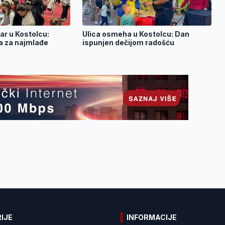
r u Kostolcu:
Ulica osmeha u Kostolcu: Dan
a za najmlađe
ispunjen dečijom radošću
IJE
INFORMACIJE