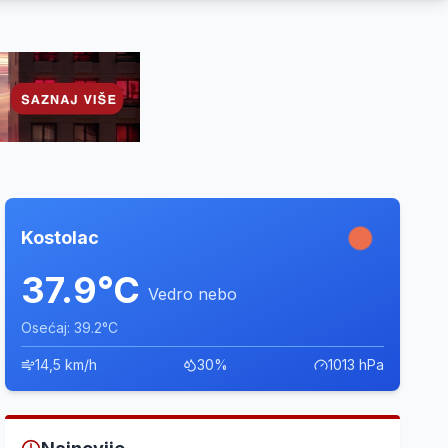
Kostolac
37.9°C
Vedro nebo
Osećaj: 39.2°C
14,5 km/h
30%
1013 hPa