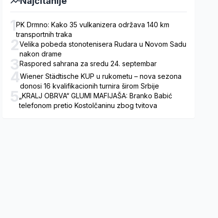
Najčitanije
1
PK Drmno: Kako 35 vulkanizera održava 140 km
transportnih traka
2
Velika pobeda stonotenisera Rudara u Novom Sadu
nakon drame
3
Raspored sahrana za sredu 24. septembar
4
Wiener Städtische KUP u rukometu – nova sezona
donosi 16 kvalifikacionih turnira širom Srbije
5
„KRALJ OBRVA“ GLUMI MAFIJAŠA: Branko Babić
telefonom pretio Kostolčaninu zbog tvitova