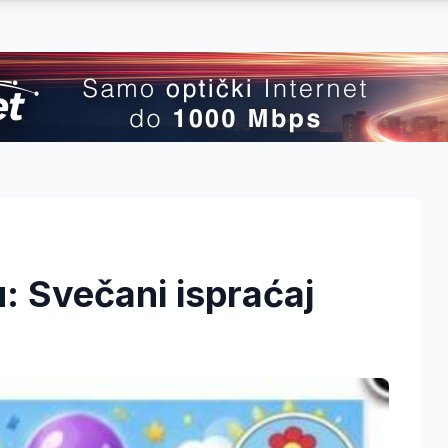
: Svečani ispraćaj