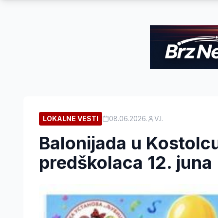
LOKALNE VESTI
08.06.2026.
V.I.
Balonijada u Kostolcu
predškolaca 12. juna