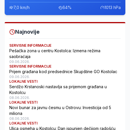
7,0 km/h
64%
1013 hPa
Najnovije
SERVISNE INFORMACIJE
Pešačka zona u centru Kostolca: Izmena režima
saobraćaja
09.06.2026.
SERVISNE INFORMACIJE
Prijem građana kod predsednice Skupštine GO Kostolac
09.06.2026.
LOKALNE VESTI
Serdžo Krstanoski nastavlja sa prijemom građana u
Kostolcu
08.06.2026.
LOKALNE VESTI
Novi bunar za javnu česmu u Ostrovu: Investicija od 5
miliona
08.06.2026.
LOKALNE VESTI
Ulica osmeha u Kostolcu: Dan ispunjen dečijom radošću