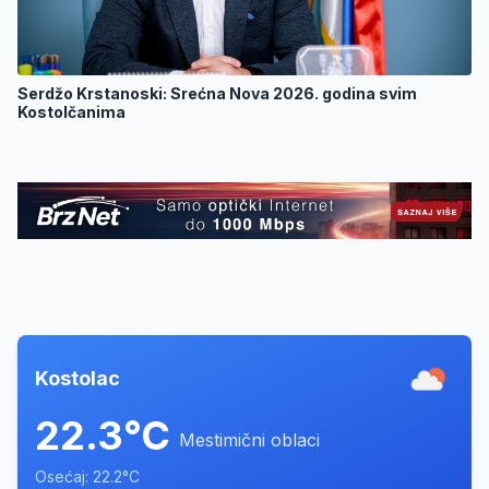
Serdžo Krstanoski: Srećna Nova 2026. godina svim
Kostolčanima
Kostolac
22.3°C
Mestimični oblaci
Osećaj: 22.2°C