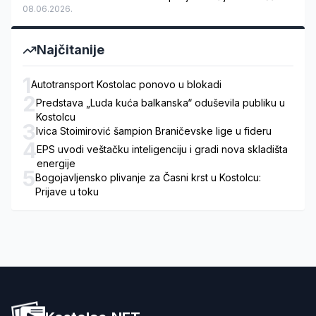
08.06.2026.
Najčitanije
1
Autotransport Kostolac ponovo u blokadi
2
Predstava „Luda kuća balkanska“ oduševila publiku u
Kostolcu
3
Ivica Stoimirović šampion Braničevske lige u fideru
4
EPS uvodi veštačku inteligenciju i gradi nova skladišta
energije
5
Bogojavljensko plivanje za Časni krst u Kostolcu:
Prijave u toku