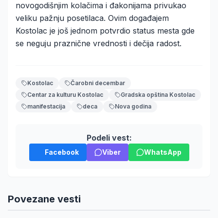
novogodišnjim kolačima i đakonijama privukao
veliku pažnju posetilaca. Ovim događajem
Kostolac je još jednom potvrdio status mesta gde
se neguju praznične vrednosti i dečija radost.
Kostolac
Čarobni decembar
Centar za kulturu Kostolac
Gradska opština Kostolac
manifestacija
deca
Nova godina
Podeli vest:
Facebook
Viber
WhatsApp
Povezane vesti