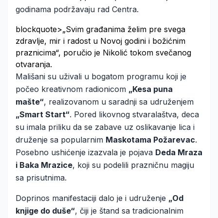
godinama podržavaju rad Centra.
blockquote>„Svim građanima želim pre svega
zdravlje, mir i radost u Novoj godini i božićnim
praznicima“, poručio je Nikolić tokom svečanog
otvaranja.
Mališani su uživali u bogatom programu koji je
počeo kreativnom radionicom
„Kesa puna
mašte“
, realizovanom u saradnji sa udruženjem
„Smart Start“
. Pored likovnog stvaralaštva, deca
su imala priliku da se zabave uz oslikavanje lica i
druženje sa popularnim
Maskotama Požarevac
.
Posebno ushićenje izazvala je pojava
Deda Mraza
i Baka Mrazice
, koji su podelili prazničnu magiju
sa prisutnima.
Doprinos manifestaciji dalo je i udruženje
„Od
knjige do duše“
, čiji je štand sa tradicionalnim