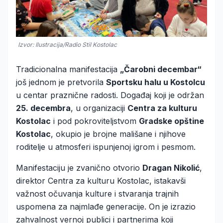
Izvor: Ilustracija/Radio Stil Kostolac
Tradicionalna manifestacija
„Čarobni decembar“
još jednom je pretvorila
Sportsku halu u Kostolcu
u centar praznične radosti. Događaj koji je održan
25. decembra
, u organizaciji
Centra za kulturu
Kostolac
i pod pokroviteljstvom
Gradske opštine
Kostolac
, okupio je brojne mališane i njihove
roditelje u atmosferi ispunjenoj igrom i pesmom.
Manifestaciju je zvanično otvorio
Dragan Nikolić
,
direktor Centra za kulturu Kostolac, istakavši
važnost očuvanja kulture i stvaranja trajnih
uspomena za najmlađe generacije. On je izrazio
zahvalnost vernoj publici i partnerima koji