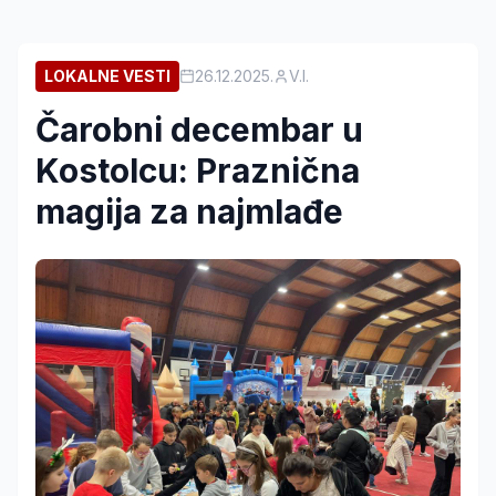
LOKALNE VESTI
26.12.2025.
V.I.
Čarobni decembar u
Kostolcu: Praznična
magija za najmlađe