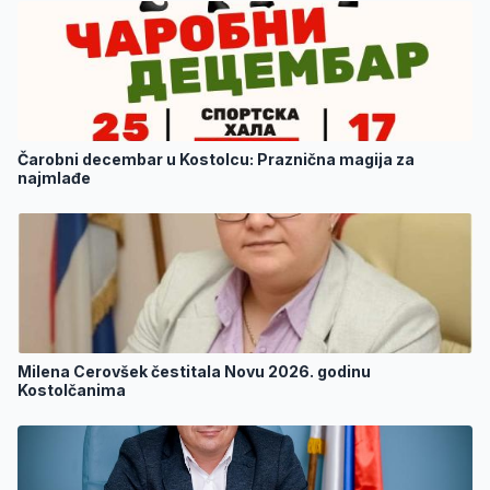
Čarobni decembar u Kostolcu: Praznična magija za
najmlađe
Milena Cerovšek čestitala Novu 2026. godinu
Kostolčanima