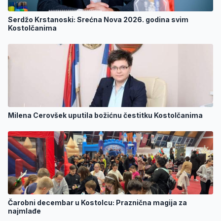
Serdžo Krstanoski: Srećna Nova 2026. godina svim
Kostolčanima
Milena Cerovšek uputila božićnu čestitku Kostolčanima
Čarobni decembar u Kostolcu: Praznična magija za
najmlađe