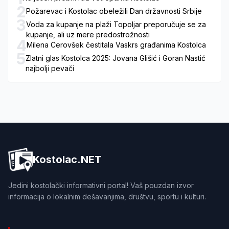
2
Požarevac i Kostolac obeležili Dan državnosti Srbije
3
Voda za kupanje na plaži Topoljar preporučuje se za
kupanje, ali uz mere predostrožnosti
4
Milena Cerovšek čestitala Vaskrs građanima Kostolca
5
Zlatni glas Kostolca 2025: Jovana Glišić i Goran Nastić
najbolji pevači
Kostolac.NET
Jedini kostolački informativni portal! Vaš pouzdan izvor
informacija o lokalnim dešavanjima, društvu, sportu i kulturi.