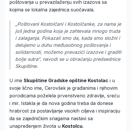
poštovanja u prevazilaženju svih izazova sa
kojima se lokalna zajednica suočavala.
„Poštovani Kostolčani i Kostolčanke, za nama je
još jedna godina koja je zahtevala mnogo truda
i zalaganja. Pokazali smo da, kada smo složni i
delujemo u duhu međusobnog poštovanja i
solidarnosti, možemo prevazići izazove i graditi
bolje sutra“
, navodi se u obraćanju predsednice
Skupštine.
U ime
Skupštine Gradske opštine Kostolac
i u
svoje lično ime, Cerovšek je građanima i njihovim
porodicama poželela prvenstveno zdravlje, sreću
i mir. Istakla je da nova godina treba da donese
hrabrost za postavljanje visokih ciljeva i inspiraciju
da se zajedničkim snagama nastavi sa
unapređenjem života u
Kostolcu
.