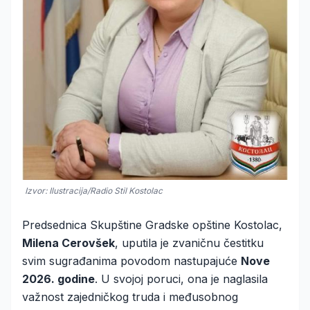
Izvor: Ilustracija/Radio Stil Kostolac
Predsednica Skupštine Gradske opštine Kostolac,
Milena Cerovšek
, uputila je zvaničnu čestitku
svim sugrađanima povodom nastupajuće
Nove
2026. godine
. U svojoj poruci, ona je naglasila
važnost zajedničkog truda i međusobnog