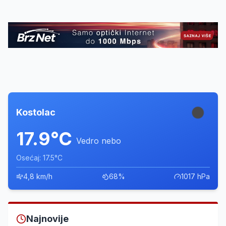
Kostolac
17.9°C
Vedro nebo
Osećaj: 17.5°C
4,8 km/h
68%
1017 hPa
Najnovije