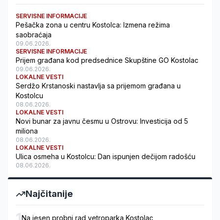
SERVISNE INFORMACIJE
Pešačka zona u centru Kostolca: Izmena režima
saobraćaja
09.06.2026.
SERVISNE INFORMACIJE
Prijem građana kod predsednice Skupštine GO Kostolac
09.06.2026.
LOKALNE VESTI
Serdžo Krstanoski nastavlja sa prijemom građana u
Kostolcu
08.06.2026.
LOKALNE VESTI
Novi bunar za javnu česmu u Ostrovu: Investicija od 5
miliona
08.06.2026.
LOKALNE VESTI
Ulica osmeha u Kostolcu: Dan ispunjen dečijom radošću
08.06.2026.
Najčitanije
1
Na jesen probni rad vetroparka Kostolac