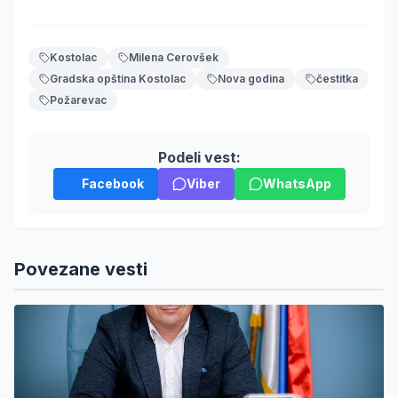
Kostolac
Milena Cerovšek
Gradska opština Kostolac
Nova godina
čestitka
Požarevac
Podeli vest:
Facebook
Viber
WhatsApp
Povezane vesti