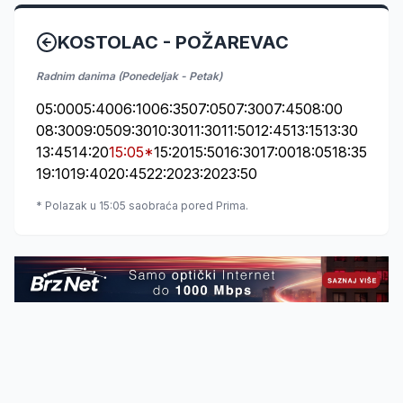
KOSTOLAC - POŽAREVAC
Radnim danima (Ponedeljak - Petak)
05:00
05:40
06:10
06:35
07:05
07:30
07:45
08:00
08:30
09:05
09:30
10:30
11:30
11:50
12:45
13:15
13:30
13:45
14:20
15:05*
15:20
15:50
16:30
17:00
18:05
18:35
19:10
19:40
20:45
22:20
23:20
23:50
* Polazak u 15:05 saobraća pored Prima.