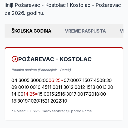
liniji Požarevac - Kostolac i Kostolac - Požarevac
za 2026. godinu.
ŠKOLSKA GODINA
VREME RASPUSTA
VIK
POŽAREVAC - KOSTOLAC
Radnim danima (Ponedeljak - Petak)
04:30
05:30
06:00
06:25*
07:00
07:15
07:45
08:30
09:00
10:00
10:45
11:00
11:30
12:00
12:15
13:00
13:20
14:00
14:25*
15:00
15:25
16:30
17:00
17:20
18:00
18:30
19:10
20:15
21:20
22:10
* Polasci u 06:25 i 14:25 saobraćaju pored Prima.