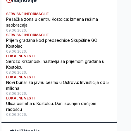
Najnovije
SERVISNE INFORMACIJE
Pešačka zona u centru Kostolca: Izmena režima
saobraćaja
09.06.2026.
SERVISNE INFORMACIJE
Prijem građana kod predsednice Skupštine GO
Kostolac
09.06.2026.
LOKALNE VESTI
Serdžo Krstanoski nastavlja sa prijemom građana u
Kostolcu
08.06.2026.
LOKALNE VESTI
Novi bunar za javnu česmu u Ostrovu: Investicija od 5
miliona
08.06.2026.
LOKALNE VESTI
Ulica osmeha u Kostolcu: Dan ispunjen dečijom
radošću
08.06.2026.