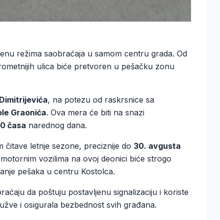
enu režima saobraćaja u samom centru grada. Od
rometnijih ulica biće pretvoren u pešačku zonu
Dimitrijevića
, na potezu od raskrsnice sa
ole Graonića
. Ova mera će biti na snazi
00 časa
narednog dana.
m čitave letnje sezone, preciznije do
30. avgusta
 motornim vozilima na ovoj deonici biće strogo
anje pešaka u centru Kostolca.
ćaju da poštuju postavljenu signalizaciju i koriste
gužve i osigurala bezbednost svih građana.