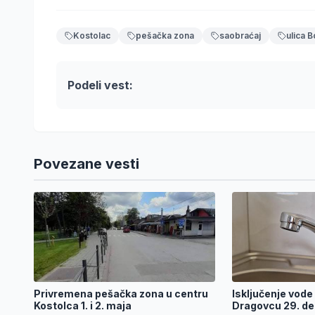
Kostolac
pešačka zona
saobraćaj
ulica B
Podeli vest:
Povezane vesti
Privremena pešačka zona u centru
Isključenje vode 
Kostolca 1. i 2. maja
Dragovcu 29. d