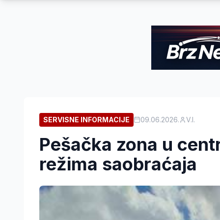
SERVISNE INFORMACIJE
09.06.2026.
V.I.
Pešačka zona u cent
režima saobraćaja