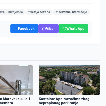
ože Dimitrijevića
letnja sezona
servisne informacije
Facebook
Viber
WhatsApp
u Moravskoj ulici i
Kostolac: Apel vozačima zbog
ecembra
nepropisnog parkiranja