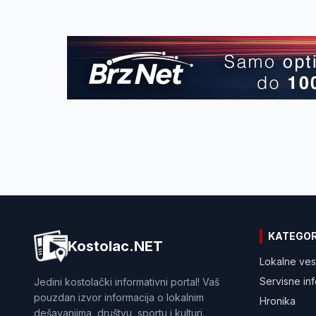
KATEGOR
Kostolac.NET
Lokalne ves
Servisne in
Jedini kostolački informativni portal! Vaš
pouzdan izvor informacija o lokalnim
Hronika
dešavanjima, društvu, sportu i kulturi.