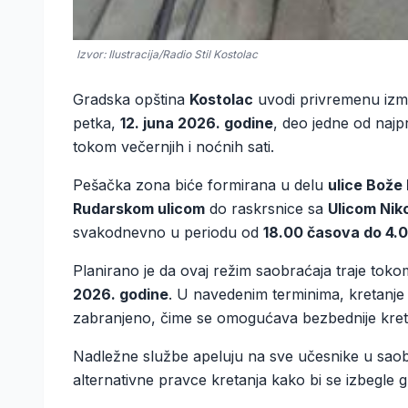
Izvor: Ilustracija/Radio Stil Kostolac
Gradska opština
Kostolac
uvodi privremenu izm
petka,
12. juna 2026. godine
, deo jedne od najp
tokom večernjih i noćnih sati.
Pešačka zona biće formirana u delu
ulice Bože 
Rudarskom ulicom
do raskrsnice sa
Ulicom Nik
svakodnevno u periodu od
18.00 časova do 4.
Planirano je da ovaj režim saobraćaja traje toko
2026. godine
. U navedenim terminima, kretanje
zabranjeno, čime se omogućava bezbednije kret
Nadležne službe apeluju na sve učesnike u saobra
alternativne pravce kretanja kako bi se izbegle 