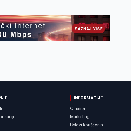
IJE
INFORMACIJE
ti
O nama
formacije
Marketing
Uslovi korišćenja