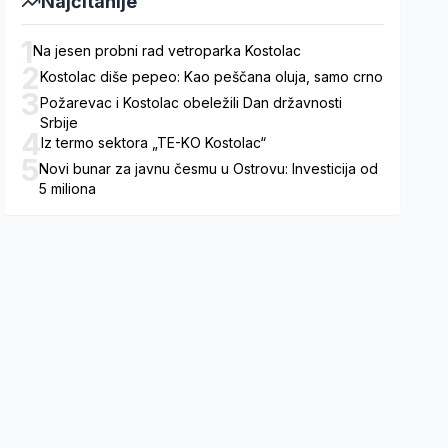
Najčitanije
1
Na jesen probni rad vetroparka Kostolac
2
Kostolac diše pepeo: Kao peščana oluja, samo crno
3
Požarevac i Kostolac obeležili Dan državnosti
Srbije
4
Iz termo sektora „TE-KO Kostolac“
5
Novi bunar za javnu česmu u Ostrovu: Investicija od
5 miliona