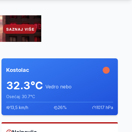
Kostolac
32.3°C
Vedro nebo
Osećaj: 30.7°C
13,5 km/h
26%
1017 hPa