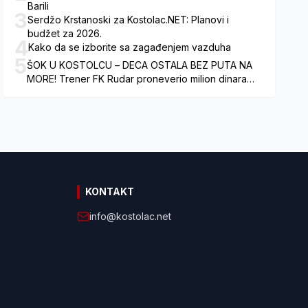
Barili
3
Serdžo Krstanoski za Kostolac.NET: Planovi i
budžet za 2026.
4
Kako da se izborite sa zagađenjem vazduha
5
ŠOK U KOSTOLCU – DECA OSTALA BEZ PUTA NA
MORE! Trener FK Rudar proneverio milion dinara
namenjenih za pripreme dece?
KONTAKT
info@kostolac.net