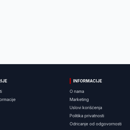
IJE
INFORMACIJE
ti
O nama
formacije
Marketing
Uslovi korišćenja
Politika privatnosti
Odricanje od odgovornosti