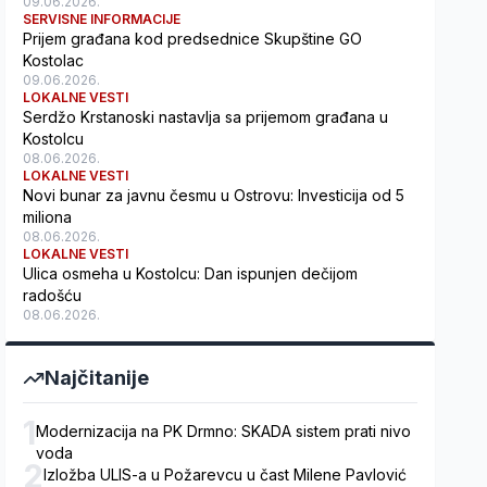
09.06.2026.
SERVISNE INFORMACIJE
Prijem građana kod predsednice Skupštine GO
Kostolac
09.06.2026.
LOKALNE VESTI
Serdžo Krstanoski nastavlja sa prijemom građana u
Kostolcu
08.06.2026.
LOKALNE VESTI
Novi bunar za javnu česmu u Ostrovu: Investicija od 5
miliona
08.06.2026.
LOKALNE VESTI
Ulica osmeha u Kostolcu: Dan ispunjen dečijom
radošću
08.06.2026.
Najčitanije
1
Modernizacija na PK Drmno: SKADA sistem prati nivo
voda
2
Izložba ULIS-a u Požarevcu u čast Milene Pavlović