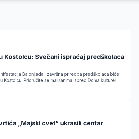
u Kostolcu: Svečani ispraćaj predškolaca
nifestacija Balonijada i završna priredba predškolaca biće
 u Kostolcu. Pridružite se mališanima ispred Doma kulture!
 vrtića „Majski cvet“ ukrasili centar