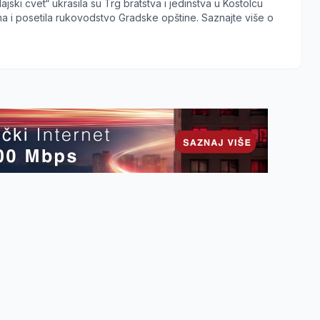
ajski cvet“ ukrasila su Trg bratstva i jedinstva u Kostolcu
ma i posetila rukovodstvo Gradske opštine. Saznajte više o