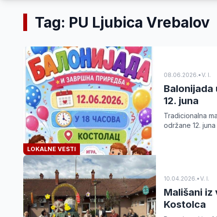
Tag: PU Ljubica Vrebalov
08.06.2026.
•
V. I.
Balonijada 
12. juna
Tradicionalna ma
održane 12. juna
LOKALNE VESTI
10.04.2026.
•
V. I.
Mališani iz
Kostolca