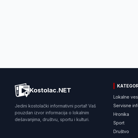
KATEGOR
Kostolac.NET
Lokalne ves
Servisne in
Jedini kostolački informativni portal! Vaš
pouzdan izvor informacija o lokalnim
Hronika
dešavanjima, društvu, sportu i kulturi.
Sport
Društvo