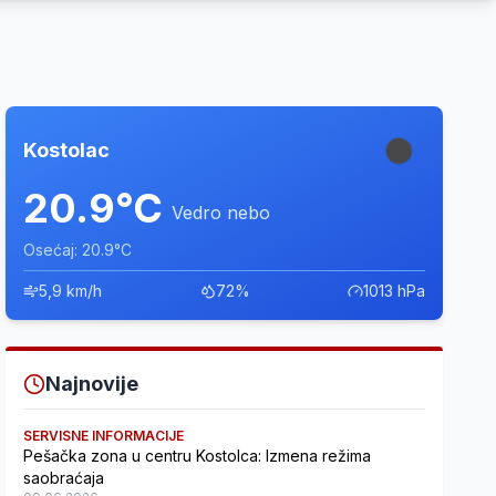
Kostolac
20.9°C
Vedro nebo
Osećaj: 20.9°C
5,9 km/h
72%
1013 hPa
Najnovije
SERVISNE INFORMACIJE
Pešačka zona u centru Kostolca: Izmena režima
saobraćaja