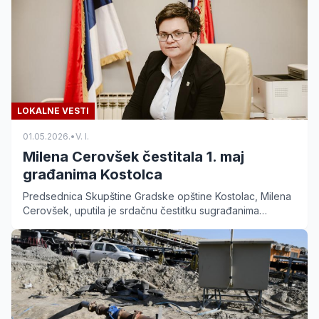
LOKALNE VESTI
01.05.2026.
•
V. I.
Milena Cerovšek čestitala 1. maj
građanima Kostolca
Predsednica Skupštine Gradske opštine Kostolac, Milena
Cerovšek, uputila je srdačnu čestitku sugrađanima
povodom 1. maja – Međunarodnog praznika rada.