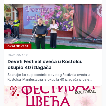
ekologiju i ekonomiju u našem kraju.
LOKALNE VESTI
26.04.2026.
•
V. I.
Deveti Festival cveća u Kostolcu
okupio 40 izlagača
Saznajte ko su pobednici devetog Festivala cveća u
Kostolcu. Manifestacija je okupila 40 izlagača iz cele
Srbije ispred sportske hale.