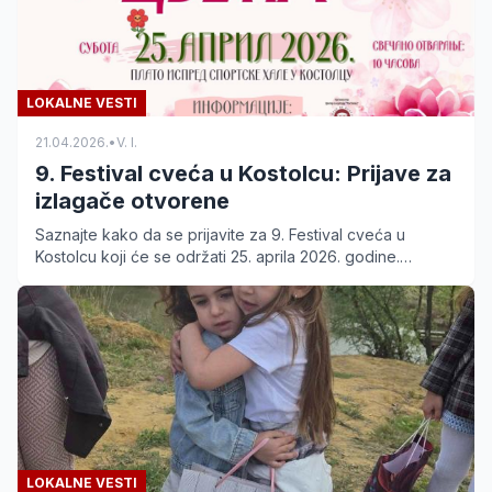
LOKALNE VESTI
21.04.2026.
•
V. I.
9. Festival cveća u Kostolcu: Prijave za
izlagače otvorene
Saznajte kako da se prijavite za 9. Festival cveća u
Kostolcu koji će se održati 25. aprila 2026. godine.
Obezbedite svoje mesto na platou ispred Sportske hale.
LOKALNE VESTI