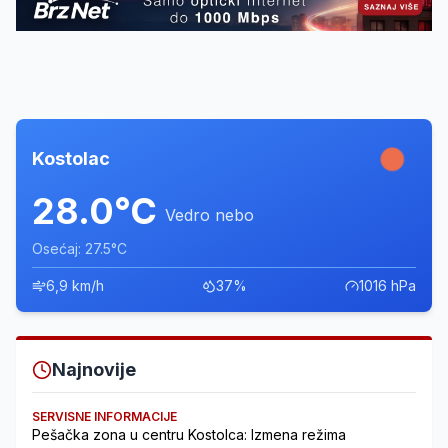
Kostolac
28.0°C
Vedro nebo
Osećaj: 27.5°C
6,9 km/h
37%
1016 hPa
Najnovije
SERVISNE INFORMACIJE
Pešačka zona u centru Kostolca: Izmena režima