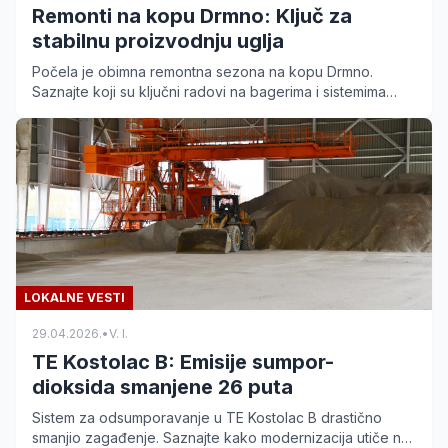
Remonti na kopu Drmno: Ključ za
stabilnu proizvodnju uglja
Počela je obimna remontna sezona na kopu Drmno.
Saznajte koji su ključni radovi na bagerima i sistemima
nakon rekordne proizvodnje u 2025. godini.
LOKALNE VESTI
29.04.2026.
•
V. I.
TE Kostolac B: Emisije sumpor-
dioksida smanjene 26 puta
Sistem za odsumporavanje u TE Kostolac B drastično
smanjio zagađenje. Saznajte kako modernizacija utiče na