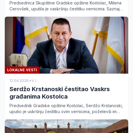
Predsednica Skupštine Gradske opštine Kostolac, Milena
Cerovšek, uputila je vaskršnju čestitku vernicima. Saznajte
poruku mira i solidarnosti za praznik.
LOKALNE VESTI
12.04.2026.
•
V. I.
Serdžo Krstanoski čestitao Vaskrs
građanima Kostolca
Predsednik Gradske opštine Kostolac, Serdžo Krstanoski,
uputio je uskršnju čestitku svim vernicima, poželevši im
mir, zdravlje i snagu zajedništva.