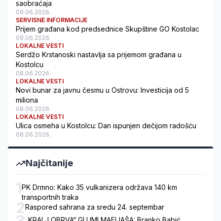
saobraćaja
09.06.2026.
SERVISNE INFORMACIJE
Prijem građana kod predsednice Skupštine GO Kostolac
09.06.2026.
LOKALNE VESTI
Serdžo Krstanoski nastavlja sa prijemom građana u
Kostolcu
08.06.2026.
LOKALNE VESTI
Novi bunar za javnu česmu u Ostrovu: Investicija od 5
miliona
08.06.2026.
LOKALNE VESTI
Ulica osmeha u Kostolcu: Dan ispunjen dečijom radošću
08.06.2026.
Najčitanije
1
PK Drmno: Kako 35 vulkanizera održava 140 km
transportnih traka
2
Raspored sahrana za sredu 24. septembar
3
„KRALJ OBRVA“ GLUMI MAFIJAŠA: Branko Babić