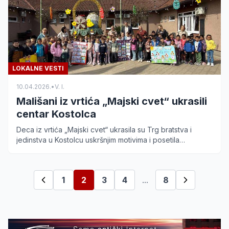
LOKALNE VESTI
10.04.2026.
•
V. I.
Mališani iz vrtića „Majski cvet“ ukrasili
centar Kostolca
Deca iz vrtića „Majski cvet“ ukrasila su Trg bratstva i
jedinstva u Kostolcu uskršnjim motivima i posetila
rukovodstvo Gradske opštine. Saznajte više o ovoj akciji.
1
2
3
4
...
8