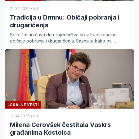
21.04.2026.
•
V. I.
Tradicija u Drmnu: Običaji pobranja i
drugaričenja
Selo Drmno čuva duh zajedništva kroz tradicionalne
običaje pobranja i drugaričenja. Saznajte kako ovi
narodni rituali povezuju generacije u Braničevskom kraju.
LOKALNE VESTI
12.04.2026.
•
V. I.
Milena Cerovšek čestitala Vaskrs
građanima Kostolca