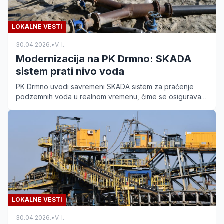
LOKALNE VESTI
30.04.2026.
•
V. I.
Modernizacija na PK Drmno: SKADA
sistem prati nivo voda
PK Drmno uvodi savremeni SKADA sistem za praćenje
podzemnih voda u realnom vremenu, čime se osigurava
stabilna proizvodnja uglja i rad mehanizacije.
LOKALNE VESTI
30.04.2026.
•
V. I.