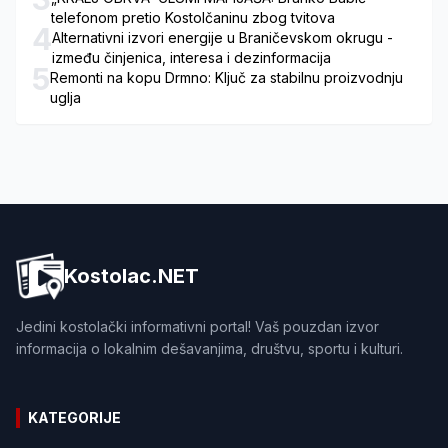
telefonom pretio Kostolčaninu zbog tvitova
4
Alternativni izvori energije u Braničevskom okrugu -
između činjenica, interesa i dezinformacija
5
Remonti na kopu Drmno: Ključ za stabilnu proizvodnju
uglja
Kostolac.NET
Jedini kostolački informativni portal! Vaš pouzdan izvor
informacija o lokalnim dešavanjima, društvu, sportu i kulturi.
KATEGORIJE