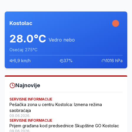
Kostolac
28.0°C
Vedro nebo
Osećaj: 27.5°C
6,9 km/h
37%
1016 hPa
Najnovije
SERVISNE INFORMACIJE
Pešačka zona u centru Kostolca: Izmena režima
saobraćaja
09.06.2026.
SERVISNE INFORMACIJE
Prijem građana kod predsednice Skupštine GO Kostolac
09.06.2026.