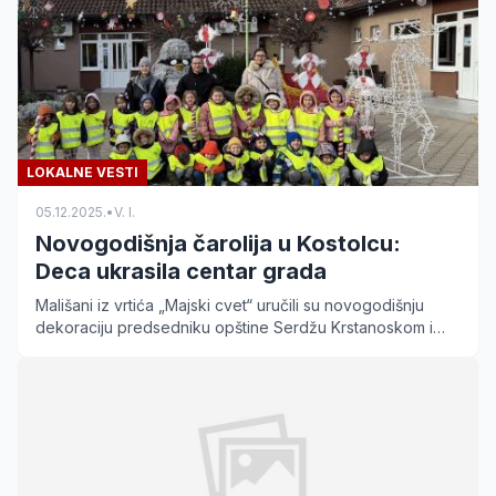
LOKALNE VESTI
05.12.2025.
•
V. I.
Novogodišnja čarolija u Kostolcu:
Deca ukrasila centar grada
Mališani iz vrtića „Majski cvet“ uručili su novogodišnju
dekoraciju predsedniku opštine Serdžu Krstanoskom i
ukrasili Trg bratstva jedinstva u Kostolcu.