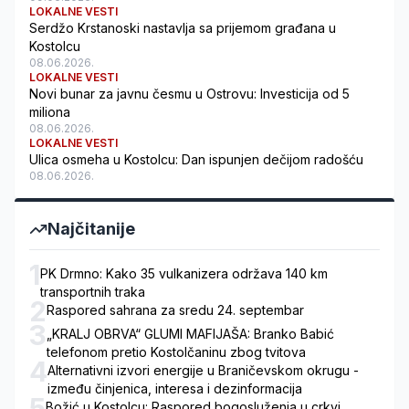
LOKALNE VESTI
Serdžo Krstanoski nastavlja sa prijemom građana u
Kostolcu
08.06.2026.
LOKALNE VESTI
Novi bunar za javnu česmu u Ostrovu: Investicija od 5
miliona
08.06.2026.
LOKALNE VESTI
Ulica osmeha u Kostolcu: Dan ispunjen dečijom radošću
08.06.2026.
Najčitanije
1
PK Drmno: Kako 35 vulkanizera održava 140 km
transportnih traka
2
Raspored sahrana za sredu 24. septembar
3
„KRALJ OBRVA“ GLUMI MAFIJAŠA: Branko Babić
telefonom pretio Kostolčaninu zbog tvitova
4
Alternativni izvori energije u Braničevskom okrugu -
između činjenica, interesa i dezinformacija
5
Božić u Kostolcu: Raspored bogosluženja u crkvi