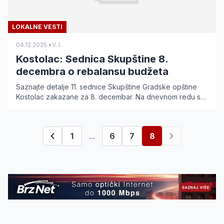
LOKALNE VESTI
04.12.2025.
•
V. I.
Kostolac: Sednica Skupštine 8.
decembra o rebalansu budžeta
Saznajte detalje 11. sednice Skupštine Gradske opštine
Kostolac zakazane za 8. decembar. Na dnevnom redu su
rebalans budžeta i izveštaj o trošenju sredstava.
1
...
6
7
8