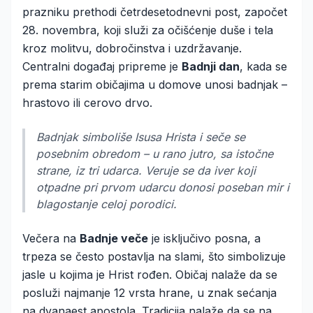
prazniku prethodi četrdesetodnevni post, započet
28. novembra, koji služi za očišćenje duše i tela
kroz molitvu, dobročinstva i uzdržavanje.
Centralni događaj pripreme je
Badnji dan
, kada se
prema starim običajima u domove unosi badnjak –
hrastovo ili cerovo drvo.
Badnjak simboliše Isusa Hrista i seče se
posebnim obredom – u rano jutro, sa istočne
strane, iz tri udarca. Veruje se da iver koji
otpadne pri prvom udarcu donosi poseban mir i
blagostanje celoj porodici.
Večera na
Badnje veče
je isključivo posna, a
trpeza se često postavlja na slami, što simbolizuje
jasle u kojima je Hrist rođen. Običaj nalaže da se
posluži najmanje 12 vrsta hrane, u znak sećanja
na dvanaest apostola. Tradicija nalaže da se na