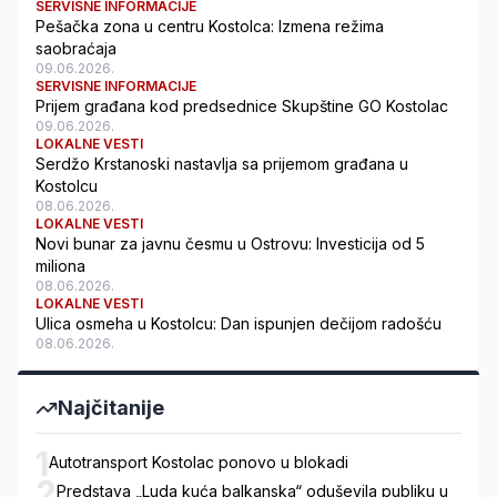
SERVISNE INFORMACIJE
Pešačka zona u centru Kostolca: Izmena režima
saobraćaja
09.06.2026.
SERVISNE INFORMACIJE
Prijem građana kod predsednice Skupštine GO Kostolac
09.06.2026.
LOKALNE VESTI
Serdžo Krstanoski nastavlja sa prijemom građana u
Kostolcu
08.06.2026.
LOKALNE VESTI
Novi bunar za javnu česmu u Ostrovu: Investicija od 5
miliona
08.06.2026.
LOKALNE VESTI
Ulica osmeha u Kostolcu: Dan ispunjen dečijom radošću
08.06.2026.
Najčitanije
1
Autotransport Kostolac ponovo u blokadi
2
Predstava „Luda kuća balkanska“ oduševila publiku u