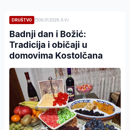
DRUŠTVO
06.01.2026.
V.I.
Badnji dan i Božić:
Tradicija i običaji u
domovima Kostolčana