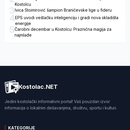
Kostolcu
3
Ivica Stoimirović šampion Braničevske lige u fideru
4
EPS uvodi veštačku inteligenciju i gradi nova skladišta
energije
5
Čarobni decembar u Kostolcu: Praznična magija za
najmlađe
Kostolac.NET
Jedini kostolački informativni portal! Vaš pouzdan izvor
informacija o lokalnim dešavanjima, društvu, sportu i kulturi.
KATEGORIJE