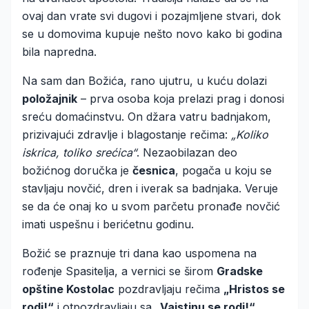
ovaj dan vrate svi dugovi i pozajmljene stvari, dok
se u domovima kupuje nešto novo kako bi godina
bila napredna.
Na sam dan Božića, rano ujutru, u kuću dolazi
položajnik
– prva osoba koja prelazi prag i donosi
sreću domaćinstvu. On džara vatru badnjakom,
prizivajući zdravlje i blagostanje rečima:
„Koliko
iskrica, toliko srećica“
. Nezaobilazan deo
božićnog doručka je
česnica
, pogača u koju se
stavljaju novčić, dren i iverak sa badnjaka. Veruje
se da će onaj ko u svom parčetu pronađe novčić
imati uspešnu i berićetnu godinu.
Božić se praznuje tri dana kao uspomena na
rođenje Spasitelja, a vernici se širom
Gradske
opštine Kostolac
pozdravljaju rečima
„Hristos se
rodi!“
i otpozdravljaju sa
„Vaistinu se rodi!“
.