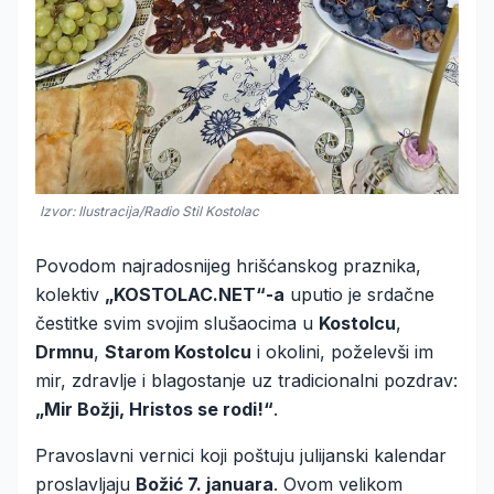
Izvor: Ilustracija/Radio Stil Kostolac
Povodom najradosnijeg hrišćanskog praznika,
kolektiv
„KOSTOLAC.NET“-a
uputio je srdačne
čestitke svim svojim slušaocima u
Kostolcu
,
Drmnu
,
Starom Kostolcu
i okolini, poželevši im
mir, zdravlje i blagostanje uz tradicionalni pozdrav:
„Mir Božji, Hristos se rodi!“
.
Pravoslavni vernici koji poštuju julijanski kalendar
proslavljaju
Božić 7. januara
. Ovom velikom