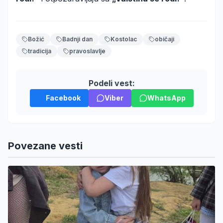
Božić
Badnji dan
Kostolac
običaji
tradicija
pravoslavlje
Podeli vest:
Facebook
Viber
WhatsApp
Povezane vesti