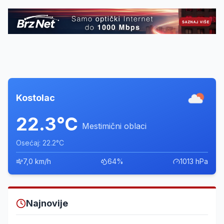
Kostolac
22.3°C
Mestimični oblaci
Osećaj: 22.2°C
7,0 km/h
64%
1013 hPa
Najnovije