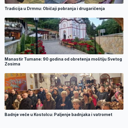
Tradicija u Drmnu: Običaji pobranja i drugaričenja
Manastir Tumane: 90 godina od obretenja moštiju Svetog
Zosima
Badnje veče u Kostolcu: Paljenje badnjaka i vatromet