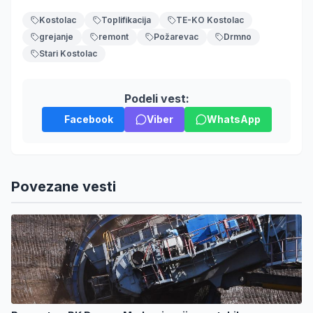
Kostolac
Toplifikacija
TE-KO Kostolac
grejanje
remont
Požarevac
Drmno
Stari Kostolac
Podeli vest:
Facebook
Viber
WhatsApp
Povezane vesti