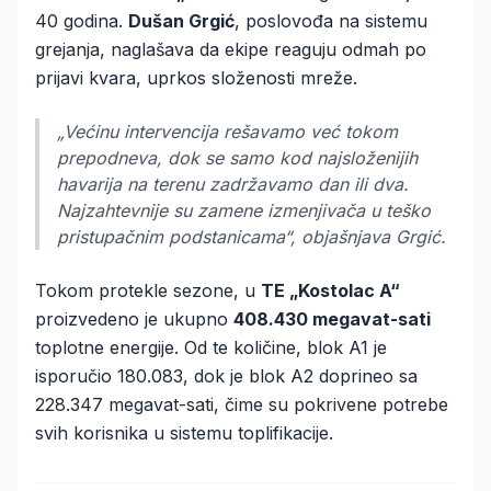
40 godina.
Dušan Grgić
, poslovođa na sistemu
grejanja, naglašava da ekipe reaguju odmah po
prijavi kvara, uprkos složenosti mreže.
„Većinu intervencija rešavamo već tokom
prepodneva, dok se samo kod najsloženijih
havarija na terenu zadržavamo dan ili dva.
Najzahtevnije su zamene izmenjivača u teško
pristupačnim podstanicama“, objašnjava Grgić.
Tokom protekle sezone, u
TE „Kostolac A“
proizvedeno je ukupno
408.430 megavat-sati
toplotne energije. Od te količine, blok A1 je
isporučio 180.083, dok je blok A2 doprineo sa
228.347 megavat-sati, čime su pokrivene potrebe
svih korisnika u sistemu toplifikacije.