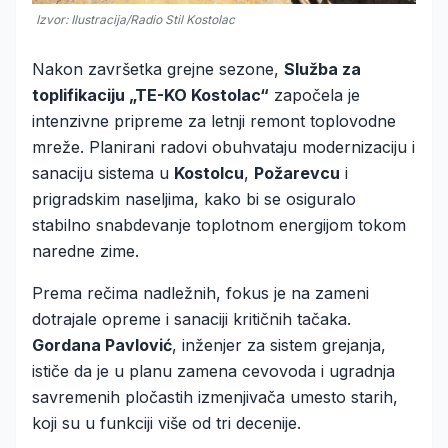
Izvor: Ilustracija/Radio Stil Kostolac
Nakon završetka grejne sezone,
Služba za
toplifikaciju „TE-KO Kostolac“
započela je
intenzivne pripreme za letnji remont toplovodne
mreže. Planirani radovi obuhvataju modernizaciju i
sanaciju sistema u
Kostolcu
,
Požarevcu
i
prigradskim naseljima, kako bi se osiguralo
stabilno snabdevanje toplotnom energijom tokom
naredne zime.
Prema rečima nadležnih, fokus je na zameni
dotrajale opreme i sanaciji kritičnih tačaka.
Gordana Pavlović
, inženjer za sistem grejanja,
ističe da je u planu zamena cevovoda i ugradnja
savremenih pločastih izmenjivača umesto starih,
koji su u funkciji više od tri decenije.