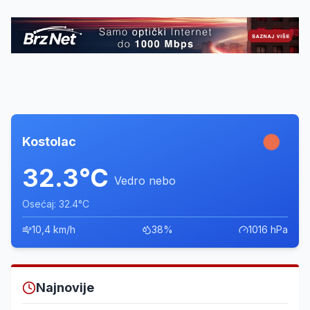
Kostolac
32.3°C
Vedro nebo
Osećaj: 32.4°C
10,4 km/h
38%
1016 hPa
Najnovije