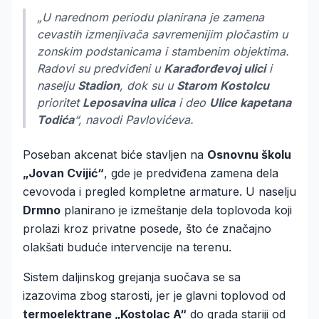
„U narednom periodu planirana je zamena
cevastih izmenjivača savremenijim pločastim u
zonskim podstanicama i stambenim objektima.
Radovi su predviđeni u
Karađorđevoj ulici
i
naselju
Stadion
, dok su u
Starom Kostolcu
prioritet
Leposavina ulica
i deo
Ulice kapetana
Todića
“, navodi Pavlovićeva.
Poseban akcenat biće stavljen na
Osnovnu školu
„Jovan Cvijić“
, gde je predviđena zamena dela
cevovoda i pregled kompletne armature. U naselju
Drmno
planirano je izmeštanje dela toplovoda koji
prolazi kroz privatne posede, što će značajno
olakšati buduće intervencije na terenu.
Sistem daljinskog grejanja suočava se sa
izazovima zbog starosti, jer je glavni toplovod od
termoelektrane „Kostolac A“
do grada stariji od