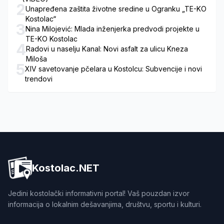
2
Unapređena zaštita životne sredine u Ogranku „TE-KO
Kostolac“
3
Nina Milojević: Mlada inženjerka predvodi projekte u
TE-KO Kostolac
4
Radovi u naselju Kanal: Novi asfalt za ulicu Kneza
Miloša
5
XIV savetovanje pčelara u Kostolcu: Subvencije i novi
trendovi
Kostolac.NET
Jedini kostolački informativni portal! Vaš pouzdan izvor
informacija o lokalnim dešavanjima, društvu, sportu i kulturi.