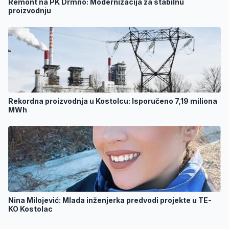
Remont na PK Drmno: Modernizacija za stabilnu
proizvodnju
Rekordna proizvodnja u Kostolcu: Isporučeno 7,19 miliona
MWh
Nina Milojević: Mlada inženjerka predvodi projekte u TE-
KO Kostolac