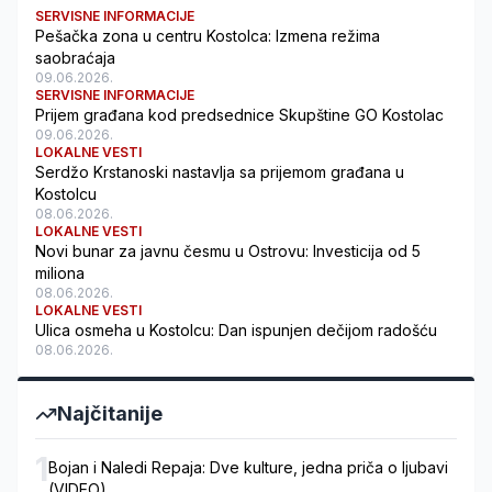
SERVISNE INFORMACIJE
Pešačka zona u centru Kostolca: Izmena režima
saobraćaja
09.06.2026.
SERVISNE INFORMACIJE
Prijem građana kod predsednice Skupštine GO Kostolac
09.06.2026.
LOKALNE VESTI
Serdžo Krstanoski nastavlja sa prijemom građana u
Kostolcu
08.06.2026.
LOKALNE VESTI
Novi bunar za javnu česmu u Ostrovu: Investicija od 5
miliona
08.06.2026.
LOKALNE VESTI
Ulica osmeha u Kostolcu: Dan ispunjen dečijom radošću
08.06.2026.
Najčitanije
1
Bojan i Naledi Repaja: Dve kulture, jedna priča o ljubavi
(VIDEO)