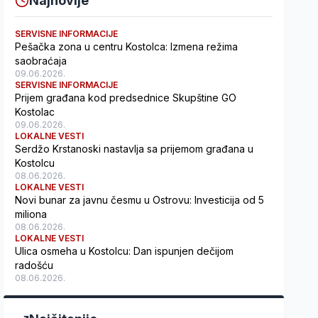
Najnovije
SERVISNE INFORMACIJE
Pešačka zona u centru Kostolca: Izmena režima
saobraćaja
09.06.2026.
SERVISNE INFORMACIJE
Prijem građana kod predsednice Skupštine GO
Kostolac
09.06.2026.
LOKALNE VESTI
Serdžo Krstanoski nastavlja sa prijemom građana u
Kostolcu
08.06.2026.
LOKALNE VESTI
Novi bunar za javnu česmu u Ostrovu: Investicija od 5
miliona
08.06.2026.
LOKALNE VESTI
Ulica osmeha u Kostolcu: Dan ispunjen dečijom
radošću
08.06.2026.