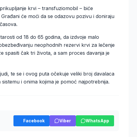
prikupljanje krvi – transfuziomobil – biće
. Građani će moći da se odazovu pozivu i doniraju
 časova.
tarosti od 18 do 65 godina, da izdvoje malo
ezbeđivanju neophodnih rezervi krvi za lečenje
e spasiti čak tri života, a sam proces davanja je
di, te se i ovog puta očekuje veliki broj davalaca
sistemu i onima kojima je pomoć najpotrebnija.
Facebook
Viber
WhatsApp