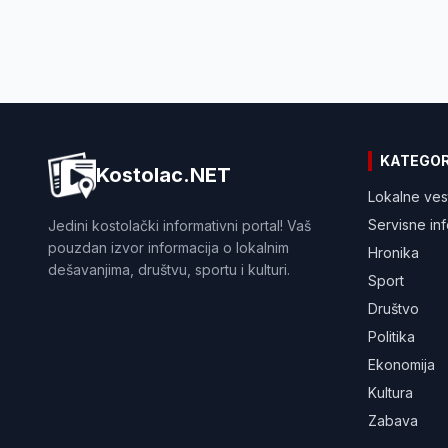
KATEGOR
Kostolac.NET
Lokalne ves
Servisne in
Jedini kostolački informativni portal! Vaš
pouzdan izvor informacija o lokalnim
Hronika
dešavanjima, društvu, sportu i kulturi.
Sport
Društvo
Politika
Ekonomija
Kultura
Zabava