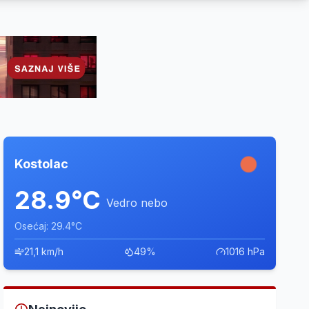
Kostolac
28.9°C
Vedro nebo
Osećaj: 29.4°C
21,1 km/h
49%
1016 hPa