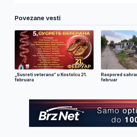
Povezane vesti
„Susreti veterana“ u Kostolcu 21.
Raspored sahran
februara
februar