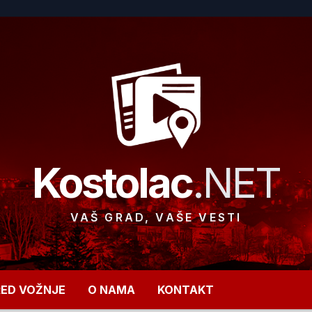
Kostolac
.NET
VAŠ GRAD, VAŠE VESTI
RED VOŽNJE
O NAMA
KONTAKT