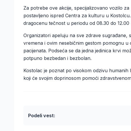
​Za potrebe ove akcije, specijalizovano vozilo za 
postavljeno ispred Centra za kulturu u Kostolcu
dragocenu tečnost u periodu od 08.30 do 12.00
​Organizatori apeluju na sve zdrave sugrađane, s
vremena i ovim nesebičnim gestom pomognu u ob
pacijenata. Podseća se da jedna jedinica krvi mož
potpuno bezbedan i bezbolan.
​Kostolac je poznat po visokom odzivu humanih lju
koji će svojim doprinosom pomoći zdravstvenom 
Podeli vest: