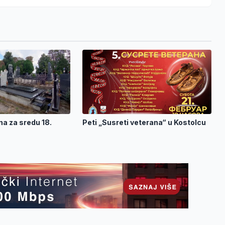
a za sredu 18.
Peti „Susreti veterana“ u Kostolcu