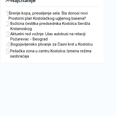
Najčitanije
1
Širenje kopa, preseljenje sela: Šta donosi novi
Prostorni plan Kostolačkog ugljenog basena?
2
Božićna čestitka predsednika Kostolca Serdža
Krstanoskog
3
Aktuelni red vožnje: Litas autobusi na relaciji
Požarevac - Beograd
4
Bogojavljensko plivanje za Časni krst u Kostolcu
5
Pešačka zona u centru Kostolca: Izmena režima
saobraćaja