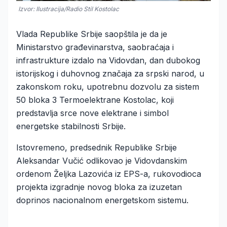
Izvor: Ilustracija/Radio Stil Kostolac
Vlada Republike Srbije saopštila je da je
Ministarstvo građevinarstva, saobraćaja i
infrastrukture izdalo na Vidovdan, dan dubokog
istorijskog i duhovnog značaja za srpski narod, u
zakonskom roku, upotrebnu dozvolu za sistem
50 bloka 3 Termoelektrane Kostolac, koji
predstavlja srce nove elektrane i simbol
energetske stabilnosti Srbije.
Istovremeno, predsednik Republike Srbije
Aleksandar Vučić odlikovao je Vidovdanskim
ordenom Željka Lazovića iz EPS-a, rukovodioca
projekta izgradnje novog bloka za izuzetan
doprinos nacionalnom energetskom sistemu.