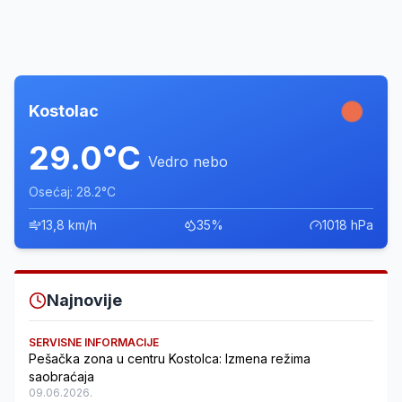
Kostolac
29.0°C
Vedro nebo
Osećaj: 28.2°C
13,8 km/h
35%
1018 hPa
Najnovije
SERVISNE INFORMACIJE
Pešačka zona u centru Kostolca: Izmena režima
saobraćaja
09.06.2026.