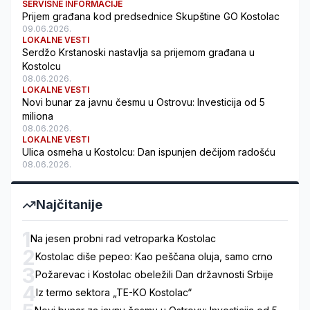
SERVISNE INFORMACIJE
Prijem građana kod predsednice Skupštine GO Kostolac
09.06.2026.
LOKALNE VESTI
Serdžo Krstanoski nastavlja sa prijemom građana u
Kostolcu
08.06.2026.
LOKALNE VESTI
Novi bunar za javnu česmu u Ostrovu: Investicija od 5
miliona
08.06.2026.
LOKALNE VESTI
Ulica osmeha u Kostolcu: Dan ispunjen dečijom radošću
08.06.2026.
Najčitanije
1
Na jesen probni rad vetroparka Kostolac
2
Kostolac diše pepeo: Kao peščana oluja, samo crno
3
Požarevac i Kostolac obeležili Dan državnosti Srbije
4
Iz termo sektora „TE-KO Kostolac“