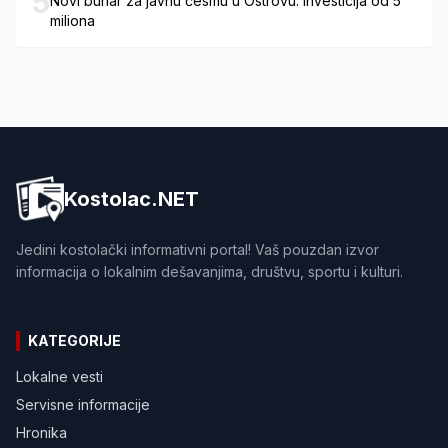
5
Novi bunar za javnu česmu u Ostrovu: Investicija od 5
miliona
Kostolac.NET
Jedini kostolački informativni portal! Vaš pouzdan izvor
informacija o lokalnim dešavanjima, društvu, sportu i kulturi.
KATEGORIJE
Lokalne vesti
Servisne informacije
Hronika