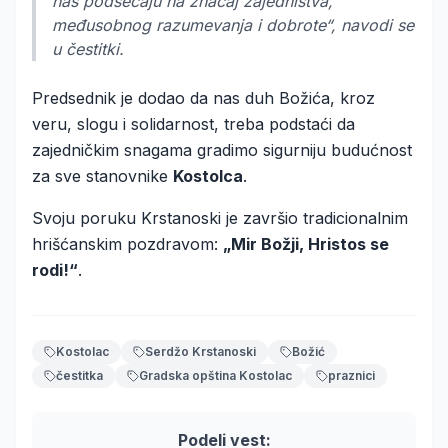
nas podsećaju na značaj zajedništva,
međusobnog razumevanja i dobrote“, navodi se
u čestitki.
Predsednik je dodao da nas duh Božića, kroz
veru, slogu i solidarnost, treba podstaći da
zajedničkim snagama gradimo sigurniju budućnost
za sve stanovnike
Kostolca
.
Svoju poruku Krstanoski je završio tradicionalnim
hrišćanskim pozdravom:
„Mir Božji, Hristos se
rodi!“
.
Kostolac
Serdžo Krstanoski
Božić
čestitka
Gradska opština Kostolac
praznici
Podeli vest: