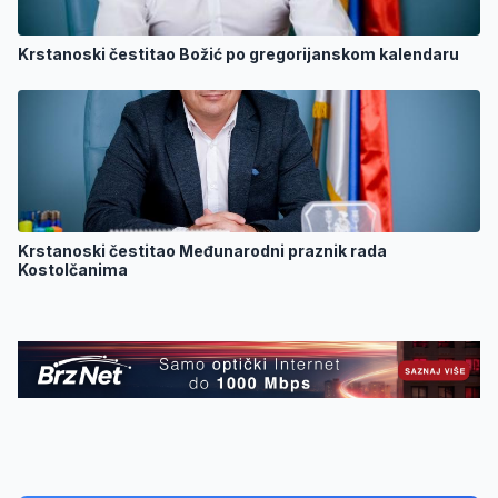
Krstanoski čestitao Božić po gregorijanskom kalendaru
Krstanoski čestitao Međunarodni praznik rada
Kostolčanima