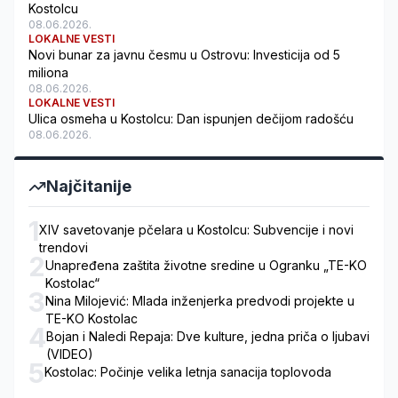
Kostolcu
08.06.2026.
LOKALNE VESTI
Novi bunar za javnu česmu u Ostrovu: Investicija od 5
miliona
08.06.2026.
LOKALNE VESTI
Ulica osmeha u Kostolcu: Dan ispunjen dečijom radošću
08.06.2026.
Najčitanije
1
XIV savetovanje pčelara u Kostolcu: Subvencije i novi
trendovi
2
Unapređena zaštita životne sredine u Ogranku „TE-KO
Kostolac“
3
Nina Milojević: Mlada inženjerka predvodi projekte u
TE-KO Kostolac
4
Bojan i Naledi Repaja: Dve kulture, jedna priča o ljubavi
(VIDEO)
5
Kostolac: Počinje velika letnja sanacija toplovoda