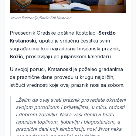
Izvor: Ilustracija/Radio Stil Kostolac
Predsednik Gradske opštine Kostolac,
Serdžo
Krstanoski
, uputio je srdačnu čestitku svim
sugrađanima koji najradosniji hrišćanski praznik,
Božić
, proslavljaju po julijanskom kalendaru.
U svojoj poruci, Krstanoski je poželeo građanima
da praznične dane provedu u krugu najbližih,
ističući vrednosti koje ovaj praznik nosi sa sobom.
„Želim da ovaj sveti praznik provedete okruženi
svojom porodicom i prijateljima, u miru, radosti
i dobrom zdravlju. Neka vaši domovi budu
ispunjeni toplinom, ljubavlju i blagostanjem, a
praznični dani koji simbolizuju novi život neka