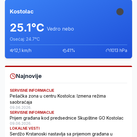
Kostolac
25.1°C
Vedro nebo
Osećaj: 24.7°C
12,1 km/h
41%
1013 hPa
Najnovije
SERVISNE INFORMACIJE
Pešačka zona u centru Kostolca: Izmena režima
saobraćaja
09.06.2026.
SERVISNE INFORMACIJE
Prijem građana kod predsednice Skupštine GO Kostolac
09.06.2026.
LOKALNE VESTI
Serdžo Krstanoski nastavlja sa prijemom građana u