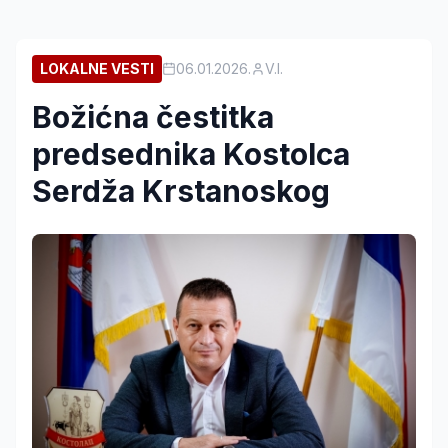
LOKALNE VESTI
06.01.2026.
V.I.
Božićna čestitka
predsednika Kostolca
Serdža Krstanoskog