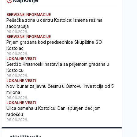
Najnovije
SERVISNE INFORMACIJE
Pešačka zona u centru Kostolca: Izmena režima
saobraćaja
09.06.2026.
SERVISNE INFORMACIJE
Prijem građana kod predsednice Skupštine GO
Kostolac
09.06.2026.
LOKALNE VESTI
Serdžo Krstanoski nastavlja sa prijemom građana u
Kostolcu
08.06.2026.
LOKALNE VESTI
Novi bunar za javnu česmu u Ostrovu: Investicija od 5
miliona
08.06.2026.
LOKALNE VESTI
Ulica osmeha u Kostolcu: Dan ispunjen dečijom
radošću
08.06.2026.