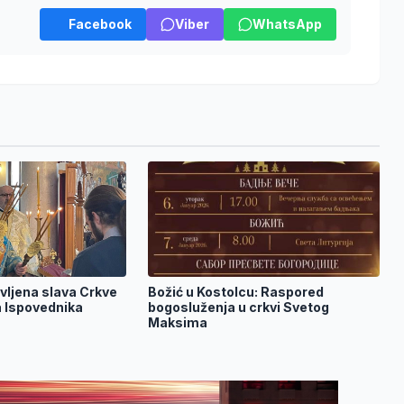
Facebook
Viber
WhatsApp
vljena slava Crkve
Božić u Kostolcu: Raspored
 Ispovednika
bogosluženja u crkvi Svetog
Maksima