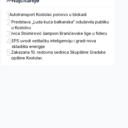
Najčitanije
1
Autotransport Kostolac ponovo u blokadi
2
Predstava „Luda kuća balkanska“ oduševila publiku
u Kostolcu
3
Ivica Stoimirović šampion Braničevske lige u fideru
4
EPS uvodi veštačku inteligenciju i gradi nova
skladišta energije
5
Zakazana 10. redovna sednica Skupštine Gradske
opštine Kostolac