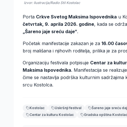
Izvor: Ilustracija/Radio Stil Kostolac
Porta
Crkve Svetog Maksima Ispovednika
u Ko
četvrtak, 9. aprila 2026. godine
, kada se održa
„Šareno jaje sreću daje“
.
Početak manifestacije zakazan je za
16.00 časo
broj mališana i njihovih roditelja, prilika je za p
Organizaciju festivala potpisuje
Centar za kultu
Maksima Ispovednika
. Manifestacija se realizu
čime se nastavlja podrška kulturnim sadržajima k
srcu Kostolca.
Kostolac
Uskršnji festival
Šareno jaje sreću da
Centar za kulturu Kostolac
Gradska opština Kostola