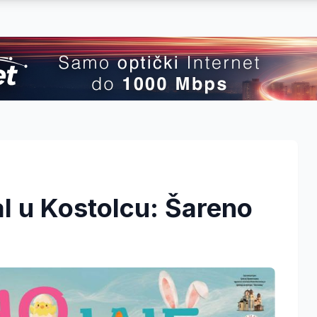
val u Kostolcu: Šareno