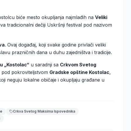
stolcu biće mesto okupljanja najmlađih na
Veliki
va tradicionalni dečiji Uskršnji festival pod nazivom
va
. Ovaj događaj, koji svake godine privlači veliki
roslavu prazničnih dana u duhu zajedništva i tradicije.
ru „Kostolac“
u saradnji sa
Crkvom Svetog
je pod pokroviteljstvom
Gradske opštine Kostolac
,
oji neguju lokalne običaje i okupljaju građane u
je
Crkva Svetog Maksima Ispovednika
c