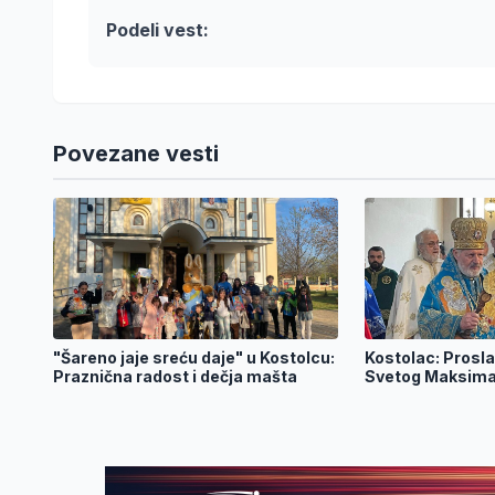
Podeli vest:
Povezane vesti
"Šareno jaje sreću daje" u Kostolcu:
Kostolac: Prosla
Praznična radost i dečja mašta
Svetog Maksima