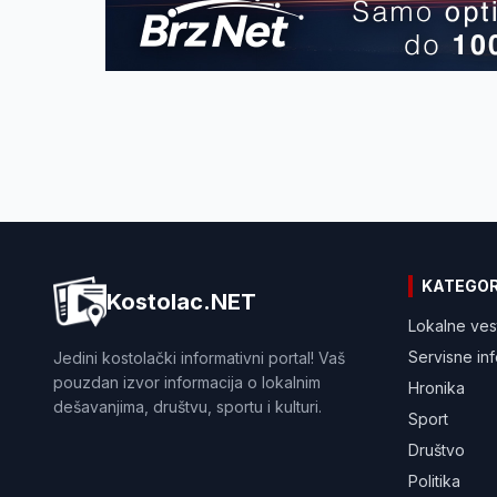
KATEGOR
Kostolac.NET
Lokalne ves
Servisne in
Jedini kostolački informativni portal! Vaš
pouzdan izvor informacija o lokalnim
Hronika
dešavanjima, društvu, sportu i kulturi.
Sport
Društvo
Politika