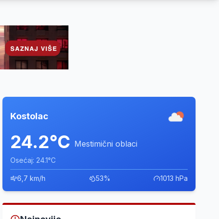
Kostolac
24.2°C
Mestimični oblaci
Osećaj: 24.1°C
6,7 km/h
53%
1013 hPa