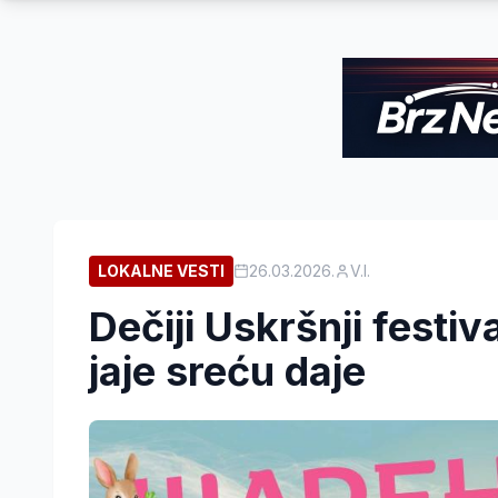
LOKALNE VESTI
26.03.2026.
V.I.
Dečiji Uskršnji festi
jaje sreću daje