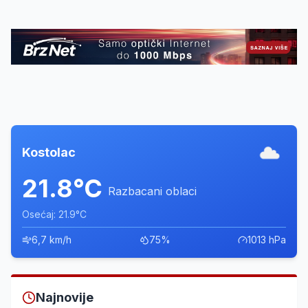
Kostolac
21.8°C
Razbacani oblaci
Osećaj: 21.9°C
6,7 km/h
75%
1013 hPa
Najnovije