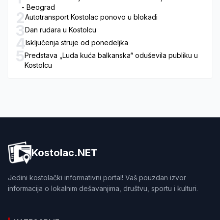
- Beograd
2
Autotransport Kostolac ponovo u blokadi
3
Dan rudara u Kostolcu
4
Isključenja struje od ponedeljka
5
Predstava „Luda kuća balkanska“ oduševila publiku u
Kostolcu
Kostolac.NET
Jedini kostolački informativni portal! Vaš pouzdan izvor
informacija o lokalnim dešavanjima, društvu, sportu i kulturi.