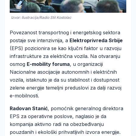
Izvor: Ilustracija/Radio Stil Kostolac
Povezanost transportnog i energetskog sektora
postaje sve intenzivnija, a
Elektroprivreda Srbije
(EPS) pozicionira se kao ključni faktor u razvoju
infrastrukture za električna vozila. Na otvaranju
osmog
E-mobility foruma
, u organizaciji
Nacionalne asocijacije autonomnih i električnih
vozila, istaknuto je da su stabilnost i dostupnost
zelene energije temeljni preduslovi za dalji razvoj
e-mobilnosti.
Radovan Stanić
, pomoćnik generalnog direktora
EPS za operativne poslove, naglasio je da
kompanija aktivno radi na obezbeđivanju
pouzdanih i ekološki prihvatljivih izvora energije.