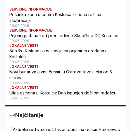
SERVISNE INFORMACIJE
Pešačka zona u centru Kostolca: Izmena režima
saobraćaja
09.06.2026.
SERVISNE INFORMACIJE
Prijem građana kod predsednice Skupštine GO Kostolac
09.06.2026.
LOKALNE VESTI
Serdžo Krstanoski nastavlja sa prijemom građana u
Kostolcu
08.06.2026.
LOKALNE VESTI
Novi bunar za javnu česmu u Ostrovu: Investicija od 5
miliona
08.06.2026.
LOKALNE VESTI
Ulica osmeha u Kostolcu: Dan ispunjen dečijom radošću
08.06.2026.
Najčitanije
1
Aktuelni red vožnje: Litas autobusi na relaciji Požarevac