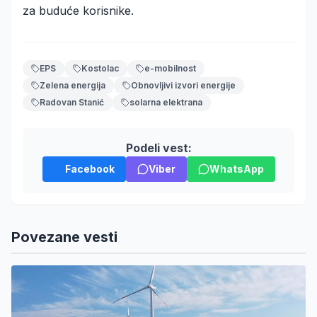
za buduće korisnike.
EPS
Kostolac
e-mobilnost
Zelena energija
Obnovljivi izvori energije
Radovan Stanić
solarna elektrana
Podeli vest:
Facebook
Viber
WhatsApp
Povezane vesti