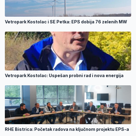
Vetropark Kostolac i SE Petka: EPS dobija 76 zelenih MW
Vetropark Kostolac: Uspešan probni rad i nova energija
RHE Bistrica: Početak radova na ključnom projektu EPS-a