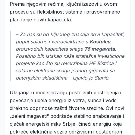
Prema njegovim rečima, ključni izazovi u ovom
procesu su fleksibilnost sistema i pravovremeno
planiranje novih kapaciteta.
– Za nas su od ključnog značaja novi kapaciteti,
poput solarne i vetroelektrane u
Kostolcu
,
proizvodnih kapaciteta snage
76 megavata
.
Posebno bih istakao naše strateške investicione
projekte kao što su reverzibilna HE Bistrica i
solarne elektrane snage jednog gigavata sa
baterijskim skladištima – izjavio je Stanić.
Ulaganja u modernizaciju postojećih postrojenja i
povećanje udela energije iz vetra, sunca i vode
direktno doprinose zaštiti životne sredine. Ovi novi
„zeleni megavati“ podržaće stabilno snabdevanje i
ojačati energetski miks Srbije, čineći energiju koja
pokreće električna vozila održivijom i dostupnijom