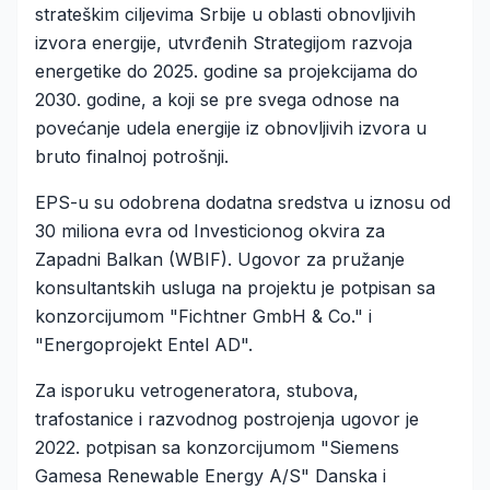
strateškim ciljevima Srbije u oblasti obnovljivih
izvora energije, utvrđenih Strategijom razvoja
energetike do 2025. godine sa projekcijama do
2030. godine, a koji se pre svega odnose na
povećanje udela energije iz obnovljivih izvora u
bruto finalnoj potrošnji.
EPS-u su odobrena dodatna sredstva u iznosu od
30 miliona evra od Investicionog okvira za
Zapadni Balkan (WBIF). Ugovor za pružanje
konsultantskih usluga na projektu je potpisan sa
konzorcijumom "Fichtner GmbH & Co." i
"Energoprojekt Entel AD".
Za isporuku vetrogeneratora, stubova,
trafostanice i razvodnog postrojenja ugovor je
2022. potpisan sa konzorcijumom "Siemens
Gamesa Renewable Energy A/S" Danska i