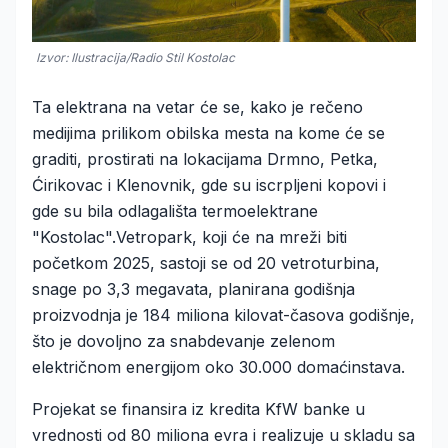
Izvor: Ilustracija/Radio Stil Kostolac
Ta elektrana na vetar će se, kako je rečeno
medijima prilikom obilska mesta na kome će se
graditi, prostirati na lokacijama Drmno, Petka,
Ćirikovac i Klenovnik, gde su iscrpljeni kopovi i
gde su bila odlagališta termoelektrane
"Kostolac".Vetropark, koji će na mreži biti
početkom 2025, sastoji se od 20 vetroturbina,
snage po 3,3 megavata, planirana godišnja
proizvodnja je 184 miliona kilovat-časova godišnje,
što je dovoljno za snabdevanje zelenom
električnom energijom oko 30.000 domaćinstava.
Projekat se finansira iz kredita KfW banke u
vrednosti od 80 miliona evra i realizuje u skladu sa