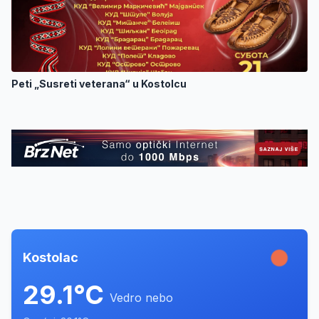
Peti „Susreti veterana“ u Kostolcu
Kostolac
29.1°C
Vedro nebo