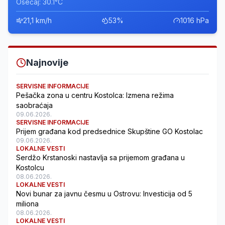
Osećaj: 30.1°C
21,1 km/h
53%
1016 hPa
Najnovije
SERVISNE INFORMACIJE
Pešačka zona u centru Kostolca: Izmena režima
saobraćaja
09.06.2026.
SERVISNE INFORMACIJE
Prijem građana kod predsednice Skupštine GO Kostolac
09.06.2026.
LOKALNE VESTI
Serdžo Krstanoski nastavlja sa prijemom građana u
Kostolcu
08.06.2026.
LOKALNE VESTI
Novi bunar za javnu česmu u Ostrovu: Investicija od 5
miliona
08.06.2026.
LOKALNE VESTI