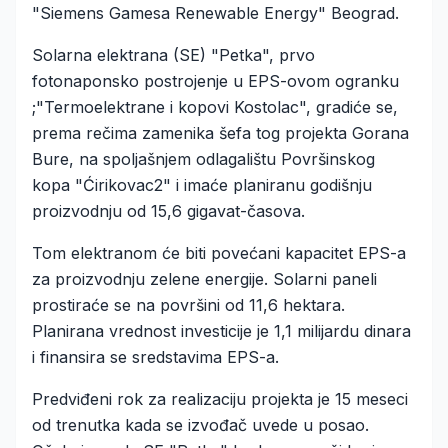
"Siemens Gamesa Renewable Energy" Beograd.
Solarna elektrana (SE) "Petka", prvo
fotonaponsko postrojenje u EPS-ovom ogranku
;"Termoelektrane i kopovi Kostolac", gradiće se,
prema rečima zamenika šefa tog projekta Gorana
Bure, na spoljašnjem odlagalištu Površinskog
kopa "Ćirikovac2" i imaće planiranu godišnju
proizvodnju od 15,6 gigavat-časova.
Tom elektranom će biti povećani kapacitet EPS-a
za proizvodnju zelene energije. Solarni paneli
prostiraće se na površini od 11,6 hektara.
Planirana vrednost investicije je 1,1 milijardu dinara
i finansira se sredstavima EPS-a.
Predviđeni rok za realizaciju projekta je 15 meseci
od trenutka kada se izvođač uvede u posao.