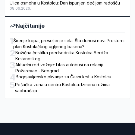
Ulica osmeha u Kostolcu: Dan ispunjen dečijom radošću
08.06.2026.
Najčitanije
1
Širenje kopa, preseljenje sela: Šta donosi novi Prostorni
plan Kostolačkog ugljenog basena?
2
Božićna čestitka predsednika Kostolca Serdža
Krstanoskog
3
Aktuelni red vožnje: Litas autobusi na relaciji
Požarevac - Beograd
4
Bogojavljensko plivanje za Časni krst u Kostolcu
5
Pešačka zona u centru Kostolca: Izmena režima
saobraćaja