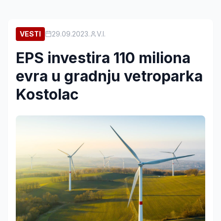
VESTI
29.09.2023.
V.I.
EPS investira 110 miliona
evra u gradnju vetroparka
Kostolac