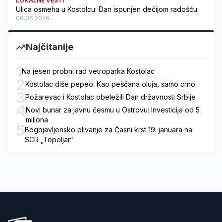
LOKALNE VESTI
Ulica osmeha u Kostolcu: Dan ispunjen dečijom radošću
08.06.2026.
Najčitanije
1
Na jesen probni rad vetroparka Kostolac
2
Kostolac diše pepeo: Kao peščana oluja, samo crno
3
Požarevac i Kostolac obeležili Dan državnosti Srbije
4
Novi bunar za javnu česmu u Ostrovu: Investicija od 5
miliona
5
Bogojavljensko plivanje za Časni krst 19. januara na
SCR „Topoljar“