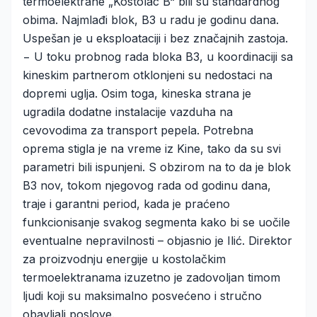
termoelektrane „Kostolac B“ bili su standardnog
obima. Najmlađi blok, B3 u radu je godinu dana.
Uspešan je u eksploataciji i bez značajnih zastoja.
− U toku probnog rada bloka B3, u koordinaciji sa
kineskim partnerom otklonjeni su nedostaci na
dopremi uglja. Osim toga, kineska strana je
ugradila dodatne instalacije vazduha na
cevovodima za transport pepela. Potrebna
oprema stigla je na vreme iz Kine, tako da su svi
parametri bili ispunjeni. S obzirom na to da je blok
B3 nov, tokom njegovog rada od godinu dana,
traje i garantni period, kada je praćeno
funkcionisanje svakog segmenta kako bi se uočile
eventualne nepravilnosti – objasnio je Ilić. Direktor
za proizvodnju energije u kostolačkim
termoelektranama izuzetno je zadovoljan timom
ljudi koji su maksimalno posvećeno i stručno
obavljali poslove.