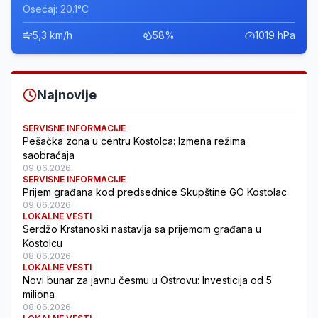
Osećaj: 20.1°C
5,3 km/h
58%
1019 hPa
Najnovije
SERVISNE INFORMACIJE
Pešačka zona u centru Kostolca: Izmena režima
saobraćaja
09.06.2026.
SERVISNE INFORMACIJE
Prijem građana kod predsednice Skupštine GO Kostolac
09.06.2026.
LOKALNE VESTI
Serdžo Krstanoski nastavlja sa prijemom građana u
Kostolcu
08.06.2026.
LOKALNE VESTI
Novi bunar za javnu česmu u Ostrovu: Investicija od 5
miliona
08.06.2026.