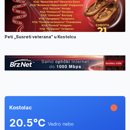
Peti „Susreti veterana“ u Kostolcu
Kostolac
20.5°C
Vedro nebo