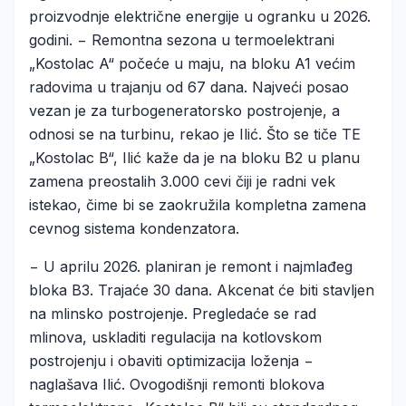
proizvodnje električne energije u ogranku u 2026.
godini. − Remontna sezona u termoelektrani
„Kostolac A“ počeće u maju, na bloku A1 većim
radovima u trajanju od 67 dana. Najveći posao
vezan je za turbogeneratorsko postrojenje, a
odnosi se na turbinu, rekao je Ilić. Što se tiče TE
„Kostolac B“, Ilić kaže da je na bloku B2 u planu
zamena preostalih 3.000 cevi čiji je radni vek
istekao, čime bi se zaokružila kompletna zamena
cevnog sistema kondenzatora.
− U aprilu 2026. planiran je remont i najmlađeg
bloka B3. Trajaće 30 dana. Akcenat će biti stavljen
na mlinsko postrojenje. Pregledaće se rad
mlinova, uskladiti regulacija na kotlovskom
postrojenju i obaviti optimizacija loženja −
naglašava Ilić. Ovogodišnji remonti blokova