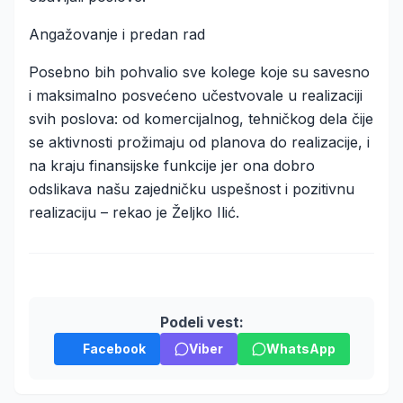
Angažovanje i predan rad
Posebno bih pohvalio sve kolege koje su savesno
i maksimalno posvećeno učestvovale u realizaciji
svih poslova: od komercijalnog, tehničkog dela čije
se aktivnosti prožimaju od planova do realizacije, i
na kraju finansijske funkcije jer ona dobro
odslikava našu zajedničku uspešnost i pozitivnu
realizaciju – rekao je Željko Ilić.
Podeli vest:
Facebook
Viber
WhatsApp