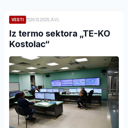
VESTI
26.12.2025.
V.I.
Iz termo sektora „TE-KO
Kostolac“