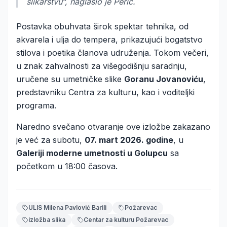
slikarstvu“, naglasio je Perić.
Postavka obuhvata širok spektar tehnika, od
akvarela i ulja do tempera, prikazujući bogatstvo
stilova i poetika članova udruženja. Tokom večeri,
u znak zahvalnosti za višegodišnju saradnju,
uručene su umetničke slike
Goranu Jovanoviću
,
predstavniku Centra za kulturu, kao i voditeljki
programa.
Naredno svečano otvaranje ove izložbe zakazano
je već za subotu,
07. mart 2026. godine
, u
Galeriji moderne umetnosti u Golupcu
sa
početkom u 18:00 časova.
ULIS Milena Pavlović Barili
Požarevac
izložba slika
Centar za kulturu Požarevac