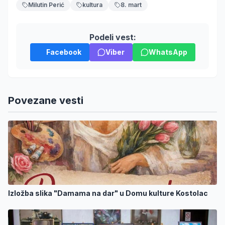
Milutin Perić
kultura
8. mart
Podeli vest:
Facebook
Viber
WhatsApp
Povezane vesti
Izložba slika "Damama na dar" u Domu kulture Kostolac