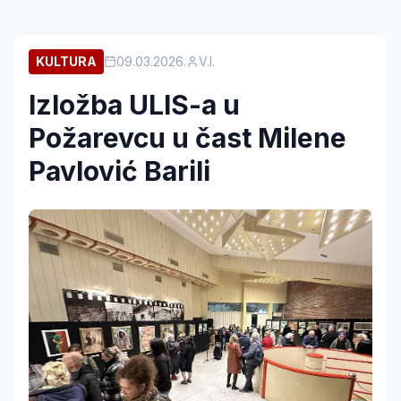
KULTURA
09.03.2026.
V.I.
Izložba ULIS-a u
Požarevcu u čast Milene
Pavlović Barili