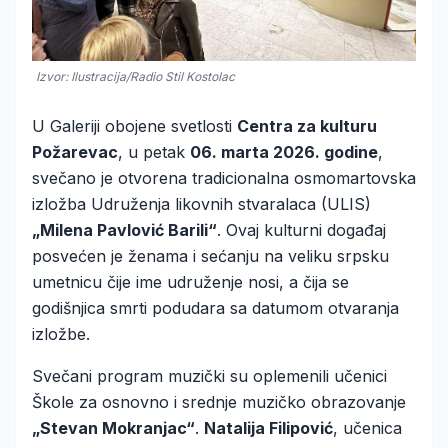
Izvor: Ilustracija/Radio Stil Kostolac
U Galeriji obojene svetlosti
Centra za kulturu
Požarevac
, u petak
06. marta 2026. godine
,
svečano je otvorena tradicionalna osmomartovska
izložba Udruženja likovnih stvaralaca (ULIS)
„Milena Pavlović Barili“
. Ovaj kulturni događaj
posvećen je ženama i sećanju na veliku srpsku
umetnicu čije ime udruženje nosi, a čija se
godišnjica smrti podudara sa datumom otvaranja
izložbe.
Svečani program muzički su oplemenili učenici
Škole za osnovno i srednje muzičko obrazovanje
„Stevan Mokranjac“
.
Natalija Filipović
, učenica