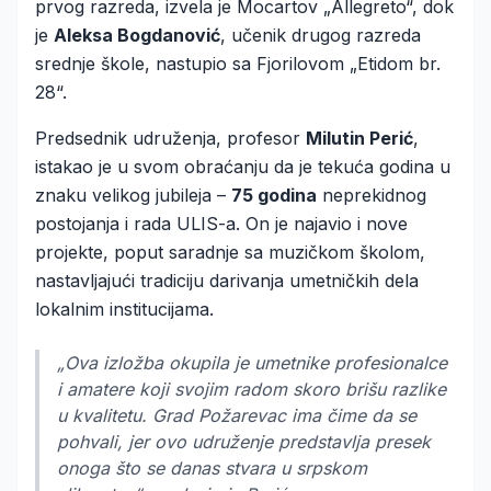
prvog razreda, izvela je Mocartov „Allegreto“, dok
je
Aleksa Bogdanović
, učenik drugog razreda
srednje škole, nastupio sa Fjorilovom „Etidom br.
28“.
Predsednik udruženja, profesor
Milutin Perić
,
istakao je u svom obraćanju da je tekuća godina u
znaku velikog jubileja –
75 godina
neprekidnog
postojanja i rada ULIS-a. On je najavio i nove
projekte, poput saradnje sa muzičkom školom,
nastavljajući tradiciju darivanja umetničkih dela
lokalnim institucijama.
„Ova izložba okupila je umetnike profesionalce
i amatere koji svojim radom skoro brišu razlike
u kvalitetu. Grad Požarevac ima čime da se
pohvali, jer ovo udruženje predstavlja presek
onoga što se danas stvara u srpskom