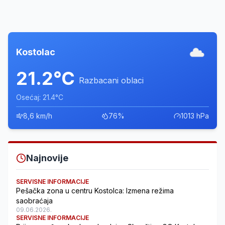
Kostolac
21.2°C
Razbacani oblaci
Osećaj: 21.4°C
8,6 km/h
76%
1013 hPa
Najnovije
SERVISNE INFORMACIJE
Pešačka zona u centru Kostolca: Izmena režima
saobraćaja
09.06.2026.
SERVISNE INFORMACIJE