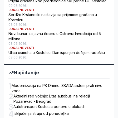
Prijem građana kod predsednice Skupštine GO Kostolac
09.06.2026.
LOKALNE VESTI
Serdžo Krstanoski nastavlja sa prijemom građana u
Kostolcu
08.06.2026.
LOKALNE VESTI
Novi bunar za javnu česmu u Ostrovu: Investicija od 5
miliona
08.06.2026.
LOKALNE VESTI
Ulica osmeha u Kostolcu: Dan ispunjen dečijom radošću
08.06.2026.
Najčitanije
1
Modernizacija na PK Drmno: SKADA sistem prati nivo
voda
2
Aktuelni red vožnje: Litas autobusi na relaciji
Požarevac - Beograd
3
Autotransport Kostolac ponovo u blokadi
4
Isključenja struje od ponedeljka