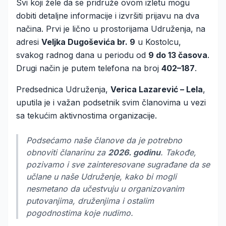
Svi koji žele da se pridruže ovom izletu mogu
dobiti detaljne informacije i izvršiti prijavu na dva
načina. Prvi je lično u prostorijama Udruženja, na
adresi
Veljka Dugoševića br. 9
u Kostolcu,
svakog radnog dana u periodu od
9 do 13 časova
.
Drugi način je putem telefona na broj
402–187
.
Predsednica Udruženja,
Verica Lazarević – Lela
,
uputila je i važan podsetnik svim članovima u vezi
sa tekućim aktivnostima organizacije.
Podsećamo naše članove da je potrebno
obnoviti članarinu za
2026. godinu
. Takođe,
pozivamo i sve zainteresovane sugrađane da se
učlane u naše Udruženje, kako bi mogli
nesmetano da učestvuju u organizovanim
putovanjima, druženjima i ostalim
pogodnostima koje nudimo.