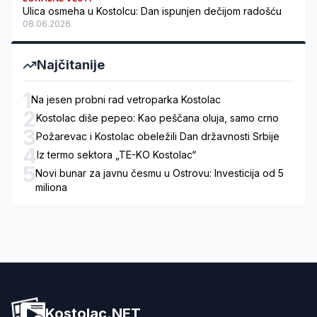
Ulica osmeha u Kostolcu: Dan ispunjen dečijom radošću
08.06.2026.
Najčitanije
1
Na jesen probni rad vetroparka Kostolac
2
Kostolac diše pepeo: Kao peščana oluja, samo crno
3
Požarevac i Kostolac obeležili Dan državnosti Srbije
4
Iz termo sektora „TE-KO Kostolac“
5
Novi bunar za javnu česmu u Ostrovu: Investicija od 5
miliona
Kostolac.NET