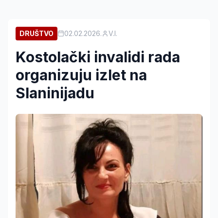
DRUŠTVO
02.02.2026.
V.I.
Kostolački invalidi rada
organizuju izlet na
Slaninijadu