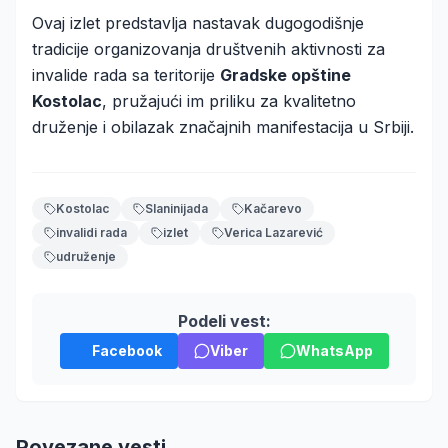
Ovaj izlet predstavlja nastavak dugogodišnje
tradicije organizovanja društvenih aktivnosti za
invalide rada sa teritorije
Gradske opštine
Kostolac
, pružajući im priliku za kvalitetno
druženje i obilazak značajnih manifestacija u Srbiji.
Kostolac
Slaninijada
Kačarevo
invalidi rada
izlet
Verica Lazarević
udruženje
Podeli vest:
Facebook
Viber
WhatsApp
Povezane vesti