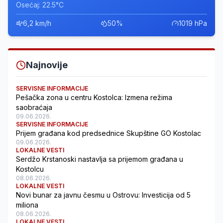
Osećaj: 22.5°C
6,2 km/h
50%
1019 hPa
Najnovije
SERVISNE INFORMACIJE
Pešačka zona u centru Kostolca: Izmena režima
saobraćaja
09.06.2026.
SERVISNE INFORMACIJE
Prijem građana kod predsednice Skupštine GO Kostolac
09.06.2026.
LOKALNE VESTI
Serdžo Krstanoski nastavlja sa prijemom građana u
Kostolcu
08.06.2026.
LOKALNE VESTI
Novi bunar za javnu česmu u Ostrovu: Investicija od 5
miliona
08.06.2026.
LOKALNE VESTI