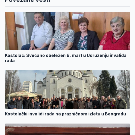
Kostolac: Svečano obeležen 8. mart u Udruženju invalida
rada
Kostolački invalidi rada na prazničnom izletu u Beogradu