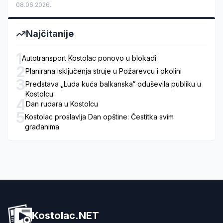
08.06.2026.
Najčitanije
1
Autotransport Kostolac ponovo u blokadi
2
Planirana isključenja struje u Požarevcu i okolini
3
Predstava „Luda kuća balkanska“ oduševila publiku u
Kostolcu
4
Dan rudara u Kostolcu
5
Kostolac proslavlja Dan opštine: Čestitka svim
građanima
Kostolac.NET