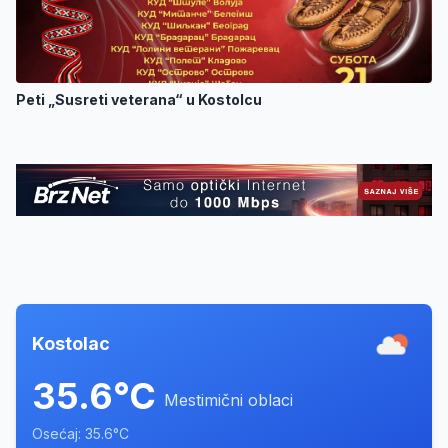
Peti „Susreti veterana“ u Kostolcu
Kostolac
35.6°C
Mestimični oblaci
Osećaj: 35.6°C