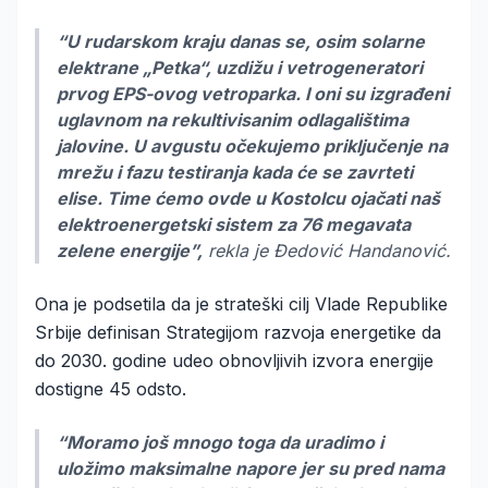
“U rudarskom kraju danas se, osim solarne
elektrane „Petka“, uzdižu i vetrogeneratori
prvog EPS-ovog vetroparka. I oni su izgrađeni
uglavnom na rekultivisanim odlagalištima
jalovine. U avgustu očekujemo priključenje na
mrežu i fazu testiranja kada će se zavrteti
elise. Time ćemo ovde u Kostolcu ojačati naš
elektroenergetski sistem za 76 megavata
zelene energije”,
rekla je Đedović Handanović.
Ona je podsetila da je strateški cilj Vlade Republike
Srbije definisan Strategijom razvoja energetike da
do 2030. godine udeo obnovljivih izvora energije
dostigne 45 odsto.
“Moramo još mnogo toga da uradimo i
uložimo maksimalne napore jer su pred nama