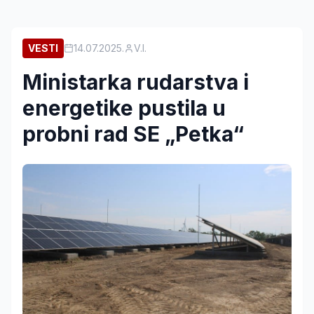
VESTI
14.07.2025.
V.I.
Ministarka rudarstva i
energetike pustila u
probni rad SE „Petka“