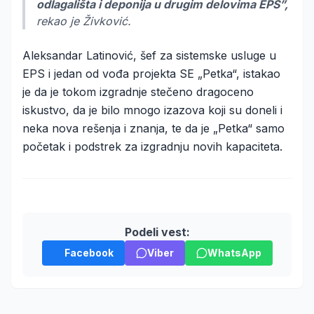
odlagališta i deponija u drugim delovima EPS”,
rekao je Živković.
Aleksandar Latinović, šef za sistemske usluge u
EPS i jedan od vođa projekta SE „Petka“, istakao
je da je tokom izgradnje stečeno dragoceno
iskustvo, da je bilo mnogo izazova koji su doneli i
neka nova rešenja i znanja, te da je „Petka“ samo
početak i podstrek za izgradnju novih kapaciteta.
Podeli vest:
Facebook
Viber
WhatsApp