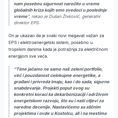
nam posebnu sigurnost naročito u vreme
globalnih kriza kojih smo svedoci u poslednje
vreme
”, rekao je Dušan Živković, generalni
direktor EPS.
On je ukazao da je svaki novi megavat važan za
EPS i elektroenergetski sistem, posebno u
tropskim danima kada je potražnja za električnom
energijom sve veća.
“Time jačamo ne samo naš zeleni portfolio,
već i pouzdanost celokupne energetike, a
građani i privreda imaju, kao i do sada, sigurno
snabdevanje. Projekti poput ovog su
konkretni koraci ka dekarbonizaciji i održivom
energetskom razvoju, što su i naši ciljevi za
naredne decenije. Nastavićemo sa sličnim
projektima i ovde u Kostolcu, ali i na mestima