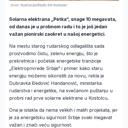
Izvor: Ilustracija/Radio Stil Kostolac
Solarna elektrana „Petka“, snage 10 megavata,
od danas je u probnom radu i to je još jedan
važan pionirski zaokret u našoj energetici.
Na mestu starog rudarskog odlagališta sada
proizvodimo čistu, zelenu energiju, što je
prekretnica i početak energetske tranzicije
„Elektroprivrede Srbije“ i primer kako staru
energiju možemo iskoristiti za novu, rekla je
Dubravka Đedović Handanović, ministarka
rudarstva i energetike, na svečanom puštanju u
probni rad prve solarne elektrane u Kostolcu.
Ona je istakla da nema velikih i malih projekata, jer
je za energetsku sigurnost Srbije svaki megavat
važan i znači veću sigurnost.