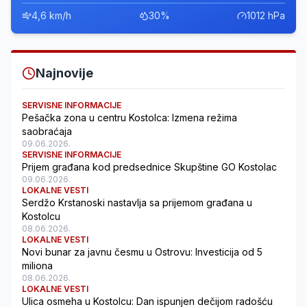
4,6 km/h
30%
1012 hPa
Najnovije
SERVISNE INFORMACIJE
Pešačka zona u centru Kostolca: Izmena režima
saobraćaja
09.06.2026.
SERVISNE INFORMACIJE
Prijem građana kod predsednice Skupštine GO Kostolac
09.06.2026.
LOKALNE VESTI
Serdžo Krstanoski nastavlja sa prijemom građana u
Kostolcu
08.06.2026.
LOKALNE VESTI
Novi bunar za javnu česmu u Ostrovu: Investicija od 5
miliona
08.06.2026.
LOKALNE VESTI
Ulica osmeha u Kostolcu: Dan ispunjen dečijom radošću