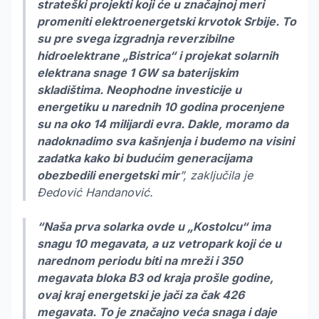
strateški projekti koji će u značajnoj meri
promeniti elektroenergetski krvotok Srbije. To
su pre svega izgradnja reverzibilne
hidroelektrane „Bistrica“ i projekat solarnih
elektrana snage 1 GW sa baterijskim
skladištima. Neophodne investicije u
energetiku u narednih 10 godina procenjene
su na oko 14 milijardi evra. Dakle, moramo da
nadoknadimo sva kašnjenja i budemo na visini
zadatka kako bi budućim generacijama
obezbedili energetski mir
”, zaključila je
Đedović Handanović.
“Naša prva solarka ovde u „Kostolcu“ ima
snagu 10 megavata, a uz vetropark koji će u
narednom periodu biti na mreži i 350
megavata bloka B3 od kraja prošle godine,
ovaj kraj energetski je jači za čak 426
megavata. To je značajno veća snaga i daje