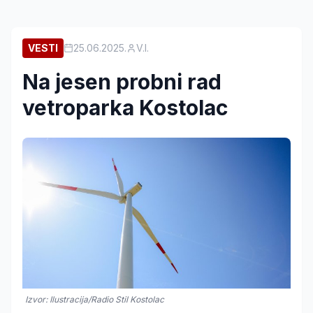
VESTI
25.06.2025.
V.I.
Na jesen probni rad
vetroparka Kostolac
Izvor: Ilustracija/Radio Stil Kostolac