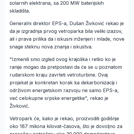
solarnih elektrana, sa 200 MW baterijskih
skladišta.
Generalni direktor EPS-a, Dušan Živković rekao je
da je izgradnja prvog vetroparka bila veliki izazov,
ali i prava prilika da i iskusni inženjeri i mlade, nove
snage steknu nova znanja i iskustva.
"Izmenili smo izgled ovog krajolika i retko ko je
ranije mogao da pretpostavi da će se u poznatom
rudarskom kraju zavrteti vetroturbine. Ovaj
projekat je konkretan korak ka dekarbonizaciji i
održivom energetskom razvoju ne samo EPS-a,
već celokupne srpske energetike", rekao je
Živković.
Vetropark će, kako je rekao, proizvoditi godišnje
oko 187 miliona kilovat-časova, što je dovoljno za