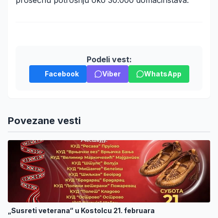
prosečnu potrošnju oko 30.000 domaćinstava.
Podeli vest:
Facebook
Viber
WhatsApp
Povezane vesti
„Susreti veterana“ u Kostolcu 21. februara