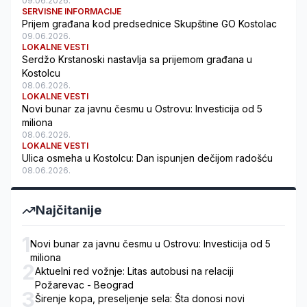
09.06.2026.
SERVISNE INFORMACIJE
Prijem građana kod predsednice Skupštine GO Kostolac
09.06.2026.
LOKALNE VESTI
Serdžo Krstanoski nastavlja sa prijemom građana u
Kostolcu
08.06.2026.
LOKALNE VESTI
Novi bunar za javnu česmu u Ostrovu: Investicija od 5
miliona
08.06.2026.
LOKALNE VESTI
Ulica osmeha u Kostolcu: Dan ispunjen dečijom radošću
08.06.2026.
Najčitanije
1
Novi bunar za javnu česmu u Ostrovu: Investicija od 5
miliona
2
Aktuelni red vožnje: Litas autobusi na relaciji
Požarevac - Beograd
3
Širenje kopa, preseljenje sela: Šta donosi novi