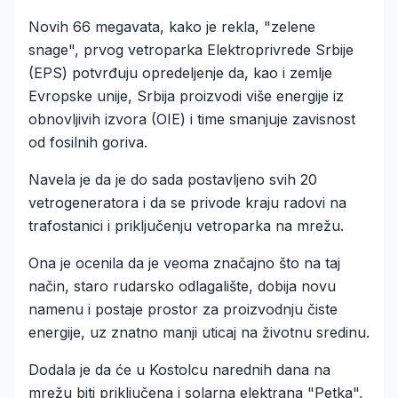
Novih 66 megavata, kako je rekla, "zelene
snage", prvog vetroparka Elektroprivrede Srbije
(EPS) potvrđuju opredeljenje da, kao i zemlje
Evropske unije, Srbija proizvodi više energije iz
obnovljivih izvora (OIE) i time smanjuje zavisnost
od fosilnih goriva.
Navela je da je do sada postavljeno svih 20
vetrogeneratora i da se privode kraju radovi na
trafostanici i priključenju vetroparka na mrežu.
Ona je ocenila da je veoma značajno što na taj
način, staro rudarsko odlagalište, dobija novu
namenu i postaje prostor za proizvodnju čiste
energije, uz znatno manji uticaj na životnu sredinu.
Dodala je da će u Kostolcu narednih dana na
mrežu biti priključena i solarna elektrana "Petka",