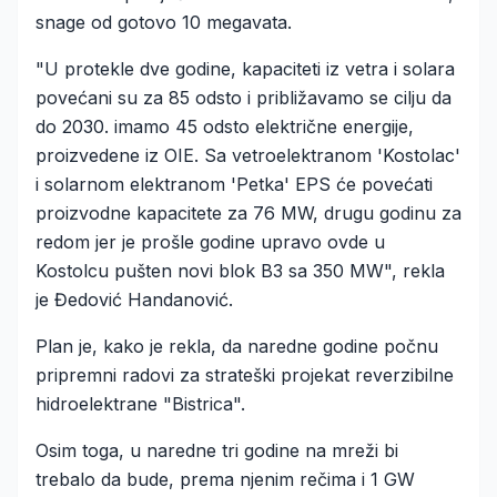
snage od gotovo 10 megavata.
"U protekle dve godine, kapaciteti iz vetra i solara
povećani su za 85 odsto i približavamo se cilju da
do 2030. imamo 45 odsto električne energije,
proizvedene iz OIE. Sa vetroelektranom 'Kostolac'
i solarnom elektranom 'Petka' EPS će povećati
proizvodne kapacitete za 76 MW, drugu godinu za
redom jer je prošle godine upravo ovde u
Kostolcu pušten novi blok B3 sa 350 MW", rekla
je Đedović Handanović.
Plan je, kako je rekla, da naredne godine počnu
pripremni radovi za strateški projekat reverzibilne
hidroelektrane "Bistrica".
Osim toga, u naredne tri godine na mreži bi
trebalo da bude, prema njenim rečima i 1 GW