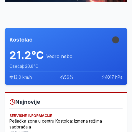
Kostolac
21.2°C
Vedro nebo
Osećaj: 20.8°C
13,0 km/h
56%
1017 hPa
Najnovije
SERVISNE INFORMACIJE
Pešačka zona u centru Kostolca: Izmena režima
saobraćaja