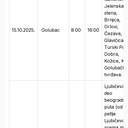
Jelenska
stena,
Brnjica,
Orlovi,
15.10.2025.
Golubac
8:00
16:00
Čezava,
Glavičica,
Turski Pot
Dobra,
Kožice, Klj
Golubačka
tvrđava.
Ljubičevo i
deo
beogradsk
puta (od
petlje
Ljubičevo
prema mos