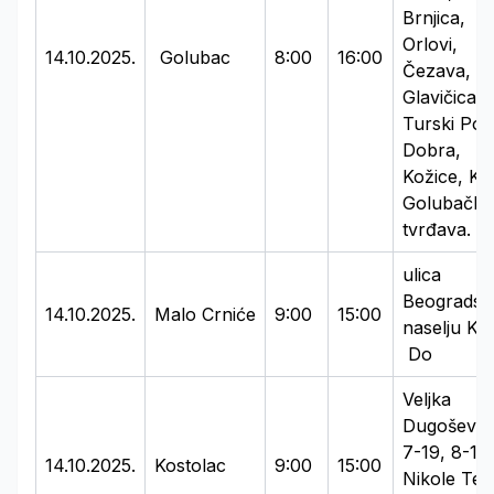
Brnjica,
Orlovi,
14.10.2025.
Golubac
8:00
16:00
Čezava,
Glavičica,
Turski Pot
Dobra,
Kožice, Klj
Golubačka
tvrđava.
ulica
Beogradsk
14.10.2025.
Malo Crniće
9:00
15:00
naselju Kra
Do
Veljka
Dugošević
7-19, 8-18,
14.10.2025.
Kostolac
9:00
15:00
Nikole Tes