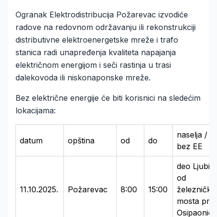
Ogranak Elektrodistribucija Požarevac izvodiće
radove na redovnom održavanju ili rekonstrukciji
distributivne elektroenergetske mreže i trafo
stanica radi unapređenja kvaliteta napajanja
električnom energijom i seči rastinja u trasi
dalekovoda ili niskonaponske mreže.
Bez električne energije će biti korisnici na sledećim
lokacijama:
naselja / ul
datum
opština
od
do
bez EE
deo Ljubič
od
11.10.2025.
Požarevac
8:00
15:00
železničko
mosta pre
Osipaonici