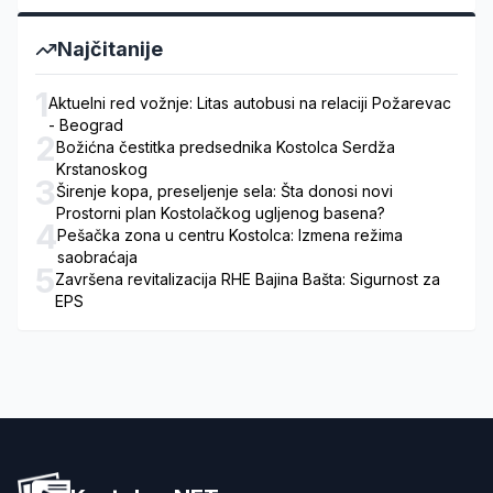
Najčitanije
1
Aktuelni red vožnje: Litas autobusi na relaciji Požarevac
- Beograd
2
Božićna čestitka predsednika Kostolca Serdža
Krstanoskog
3
Širenje kopa, preseljenje sela: Šta donosi novi
Prostorni plan Kostolačkog ugljenog basena?
4
Pešačka zona u centru Kostolca: Izmena režima
saobraćaja
5
Završena revitalizacija RHE Bajina Bašta: Sigurnost za
EPS