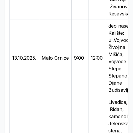
Živanovića
Resavska
deo naselj
Kalište:
ul.Vojvode
Živojina
Mišića,
13.10.2025.
Malo Crniće
9:00
12:00
Vojvode
Stepe
Stepanović
Dijane
Budisavljev
Livadica,
Ridan,
kamenolo
Jelenska
stena,