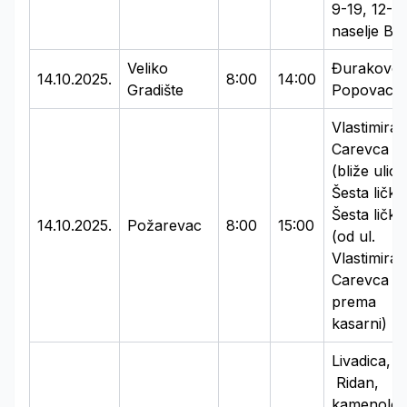
9-19, 12-36
naselje Be
Veliko
Đurakovo 
14.10.2025.
8:00
14:00
Gradište
Popovac
Vlastimira
Carevca
(bliže ulici
Šesta lička)
Šesta lička
14.10.2025.
Požarevac
8:00
15:00
(od ul.
Vlastimira
Carevca
prema
kasarni)
Livadica,
Ridan,
kamenolo