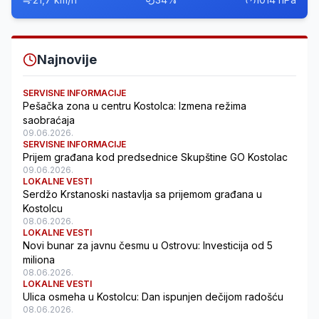
Najnovije
SERVISNE INFORMACIJE
Pešačka zona u centru Kostolca: Izmena režima
saobraćaja
09.06.2026.
SERVISNE INFORMACIJE
Prijem građana kod predsednice Skupštine GO Kostolac
09.06.2026.
LOKALNE VESTI
Serdžo Krstanoski nastavlja sa prijemom građana u
Kostolcu
08.06.2026.
LOKALNE VESTI
Novi bunar za javnu česmu u Ostrovu: Investicija od 5
miliona
08.06.2026.
LOKALNE VESTI
Ulica osmeha u Kostolcu: Dan ispunjen dečijom radošću
08.06.2026.