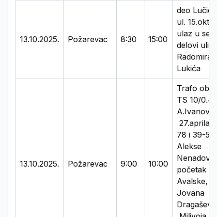
deo Lučice
ul. 15.okto
ulaz u selo
13.10.2025.
Požarevac
8:30
15:00
delovi ulic
Radomira
Lukića
Trafo obla
TS 10/0.4
A.Ivanović
27.aprila 
78 i 39-57,
Alekse
Nenadović
13.10.2025.
Požarevac
9:00
10:00
početak
Avalske,
Jovana
Dragašević
Milivoja