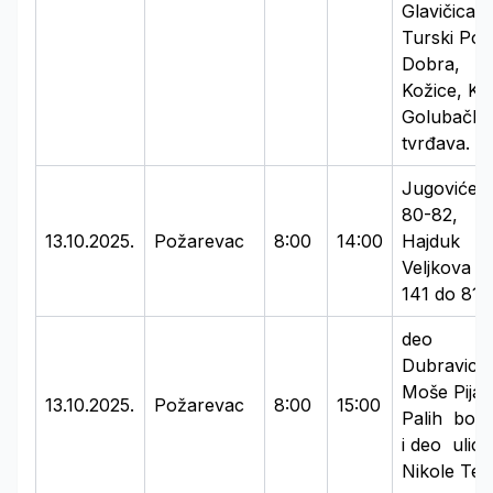
Glavičica,
Turski Pot
Dobra,
Kožice, Klj
Golubačka
tvrđava.
Jugovićev
80-82,
13.10.2025.
Požarevac
8:00
14:00
Hajduk
Veljkova o
141 do 81 i
deo
Dubravice:
Moše Pijad
13.10.2025.
Požarevac
8:00
15:00
Palih bor
i deo ulice
Nikole Tes