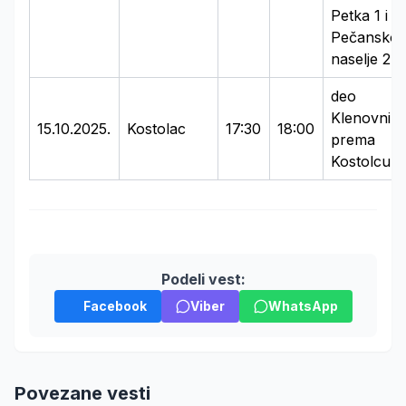
Petka 1 i 3,
Pečansko
naselje 2 i 
deo
Klenovnik
15.10.2025.
Kostolac
17:30
18:00
prema
Kostolcu
Podeli vest:
Facebook
Viber
WhatsApp
Povezane vesti