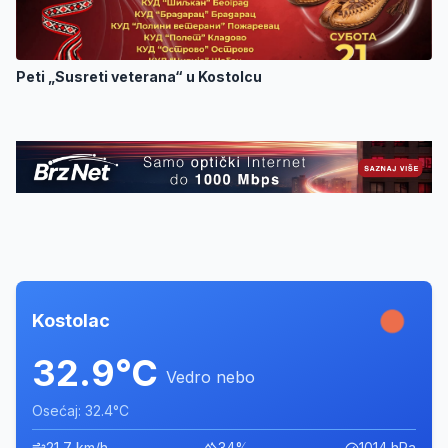
Peti „Susreti veterana“ u Kostolcu
Kostolac
32.9°C
Vedro nebo
Osećaj: 32.4°C
21,7 km/h
34%
1014 hPa