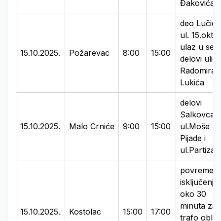
Đakovića 
deo Lučice
ul. 15.okto
ulaz u selo
15.10.2025.
Požarevac
8:00
15:00
delovi ulic
Radomira
Lukića
delovi
Salkovca:
15.10.2025.
Malo Crniće
9:00
15:00
ul.Moše
Pijade i
ul.Partiza
povremen
isključenja
oko 30
minuta za
15.10.2025.
Kostolac
15:00
17:00
trafo oblast