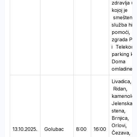
zdravlja u
kojoj je
smeštena
služba hit
pomoći,
zgrada Po
i Telekom
parking ko
Doma
omladine
Livadica,
Ridan,
kamenolo
Jelenska
stena,
Brnjica,
Orlovi,
13.10.2025.
Golubac
8:00
16:00
Čezava,