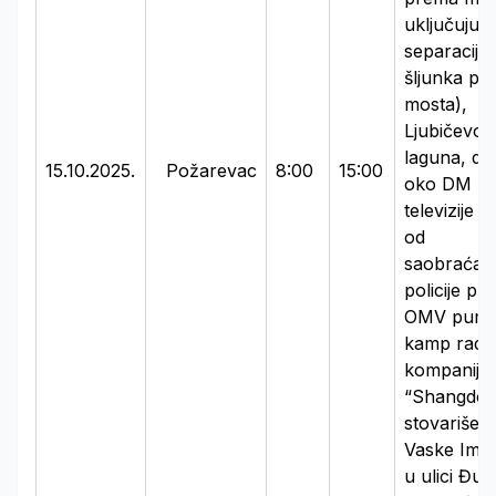
uključujući 
separaciju
šljunka pr
mosta),
Ljubičevo
laguna, de
15.10.2025.
Požarevac
8:00
15:00
oko DM S
televizije i
od
saobraćaj
policije pr
OMV pump
kamp radn
kompanije
“Shangdon
stovariše
Vaske Imp
u ulici Đur