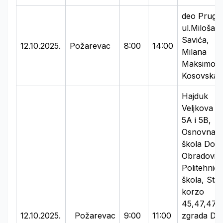
deo Prugo
ul.Miloša
Savića,
12.10.2025.
Požarevac
8:00
14:00
Milana
Maksimović
Kosovska
Hajduk
Veljkova 1,
5A i 5B,
Osnovna
škola Dosit
Obradović,
Politehnič
škola, Star
korzo
45,47,47A
12.10.2025.
Požarevac
9:00
11:00
zgrada D