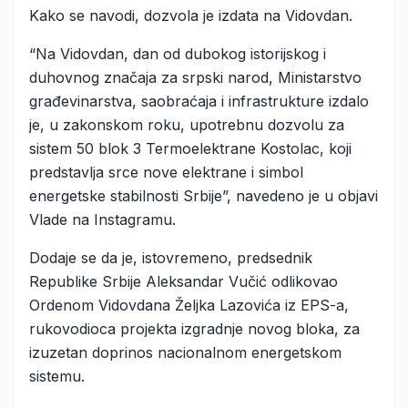
Kako se navodi, dozvola je izdata na Vidovdan.
“Na Vidovdan, dan od dubokog istorijskog i
duhovnog značaja za srpski narod, Ministarstvo
građevinarstva, saobraćaja i infrastrukture izdalo
je, u zakonskom roku, upotrebnu dozvolu za
sistem 50 blok 3 Termoelektrane Kostolac, koji
predstavlja srce nove elektrane i simbol
energetske stabilnosti Srbije”, navedeno je u objavi
Vlade na Instagramu.
Dodaje se da je, istovremeno, predsednik
Republike Srbije Aleksandar Vučić odlikovao
Ordenom Vidovdana Željka Lazovića iz EPS-a,
rukovodioca projekta izgradnje novog bloka, za
izuzetan doprinos nacionalnom energetskom
sistemu.