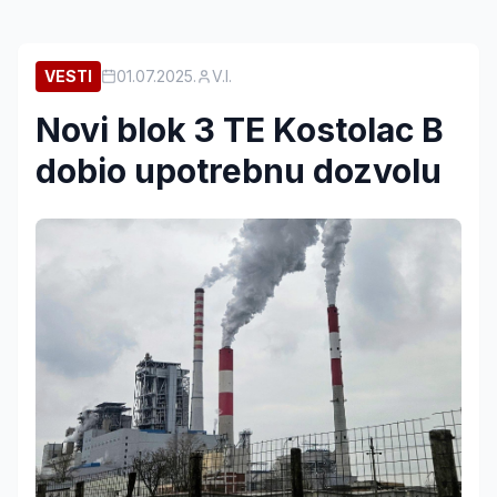
VESTI
01.07.2025.
V.I.
Novi blok 3 TE Kostolac B
dobio upotrebnu dozvolu