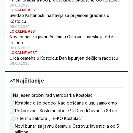
09.06.2026.
LOKALNE VESTI
Serdžo Krstanoski nastavlja sa prijemom građana u
Kostolcu
08.06.2026.
LOKALNE VESTI
Novi bunar za javnu česmu u Ostrovu: Investicija od 5
miliona
08.06.2026.
LOKALNE VESTI
Ulica osmeha u Kostolcu: Dan ispunjen dečijom radošću
08.06.2026.
Najčitanije
1
Na jesen probni rad vetroparka Kostolac
2
Kostolac diše pepeo: Kao peščana oluja, samo crno
3
Požarevac i Kostolac obeležili Dan državnosti Srbije
4
Iz termo sektora „TE-KO Kostolac“
5
Novi bunar za javnu česmu u Ostrovu: Investicija od 5
miliona