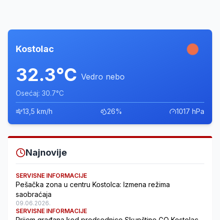
Kostolac
32.3°C
Vedro nebo
Osećaj: 30.7°C
13,5 km/h
26%
1017 hPa
Najnovije
SERVISNE INFORMACIJE
Pešačka zona u centru Kostolca: Izmena režima
saobraćaja
09.06.2026.
SERVISNE INFORMACIJE
Prijem građana kod predsednice Skupštine GO Kostolac