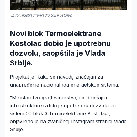
Izvor: Ilustracija/Radio Stil Kostolac
Novi blok Termoelektrane
Kostolac dobio je upotrebnu
dozvolu, saopštila je Vlada
Srbije.
Projekat je, kako se navodi, značajan za
unapređenje nacionalnog energetskog sistema.
“Ministarstvo građevinarstva, saobraćaja i
infrastrukture izdalo je upotrebnu dozvolu za
sistem 50 blok 3 Termoelektrane Kostolac”,
objavljeno je na zvaničnoj Instagram stranici Vlade
Srbije.