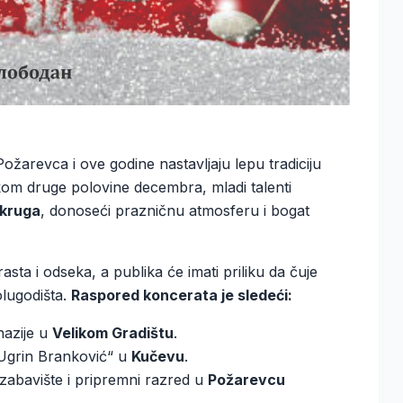
Požarevca i ove godine nastavljaju lepu tradiciju
kom druge polovine decembra, mladi talenti
okruga
, donoseći prazničnu atmosferu i bogat
sta i odseka, a publika će imati priliku da čuje
lugodišta.
Raspored koncerata je sledeći:
nazije u
Velikom Gradištu
.
Ugrin Branković“ u
Kučevu
.
abavište i pripremni razred u
Požarevcu