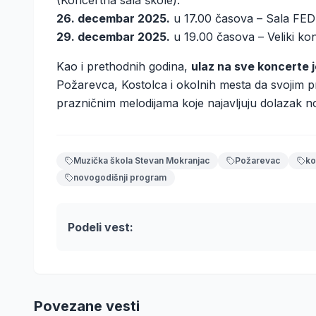
(Koncertna sala škole).
26. decembar 2025.
u 17.00 časova – Sala FE
29. decembar 2025.
u 19.00 časova – Veliki ko
Kao i prethodnih godina,
ulaz na sve koncerte 
Požarevca, Kostolca i okolnih mesta da svojim p
prazničnim melodijama koje najavljuju dolazak n
Muzička škola Stevan Mokranjac
Požarevac
ko
novogodišnji program
Podeli vest:
Povezane vesti