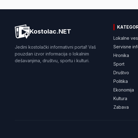
KATEGOR
Kostolac.NET
Lokalne ves
Servisne in
Jedini kostolački informativni portal! Vaš
pouzdan izvor informacija o lokalnim
Hronika
dešavanjima, društvu, sportu i kulturi.
Sport
Društvo
Politika
Ekonomija
Kultura
Zabava