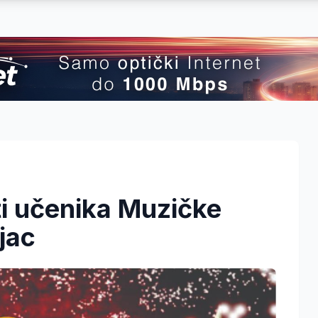
i učenika Muzičke
jac