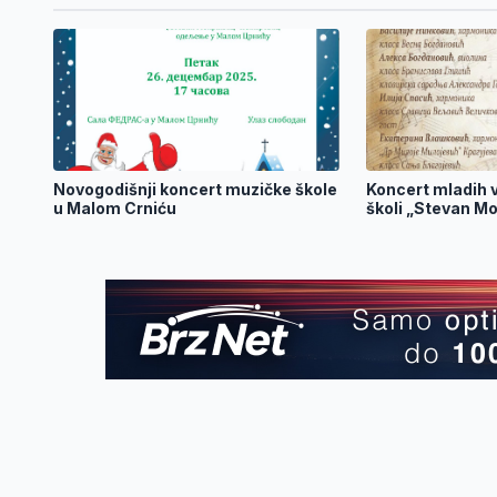
Novogodišnji koncert muzičke škole
Koncert mladih v
u Malom Crniću
školi „Stevan M