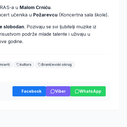
DRAS-a u
Malom Crniću
.
ncert učenika u
Požarevcu
(Koncertna sala škole).
je slobodan
. Pozivaju se svi ljubitelji muzike iz
risustvom podrže mlade talente i uživaju u
ove godine.
ncerti
kultura
Braničevski okrug
Facebook
Viber
WhatsApp