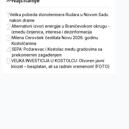
Najčitanije
1
Velika pobeda stonotenisera Rudara u Novom Sadu
nakon drame
2
Alternativni izvori energije u Braničevskom okrugu -
između činjenica, interesa i dezinformacija
3
Milena Cerovšek čestitala Novu 2026. godinu
Kostolčanima
4
SEPA: Požarevac i Kostolac među gradovima sa
prekomernim zagađenjem
5
VELIKA INVESTICIJA U KOSTOLCU: Otvoren javni
klozet – besplatan, ali sa radnim vremenom! (FOTO)