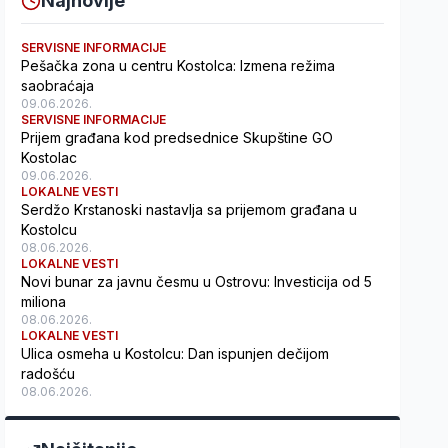
Najnovije
SERVISNE INFORMACIJE
Pešačka zona u centru Kostolca: Izmena režima
saobraćaja
09.06.2026.
SERVISNE INFORMACIJE
Prijem građana kod predsednice Skupštine GO
Kostolac
09.06.2026.
LOKALNE VESTI
Serdžo Krstanoski nastavlja sa prijemom građana u
Kostolcu
08.06.2026.
LOKALNE VESTI
Novi bunar za javnu česmu u Ostrovu: Investicija od 5
miliona
08.06.2026.
LOKALNE VESTI
Ulica osmeha u Kostolcu: Dan ispunjen dečijom
radošću
08.06.2026.