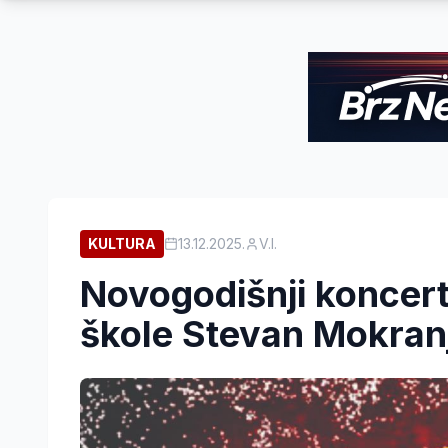
KULTURA
13.12.2025.
V.I.
Novogodišnji koncert
škole Stevan Mokran