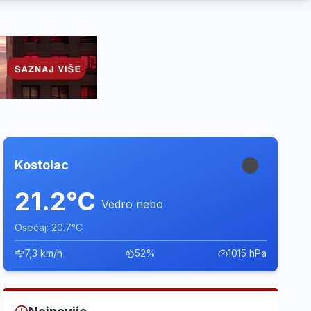
Kostolac
21.2°C
Vedro nebo
Osećaj: 20.7°C
7,3 km/h
52%
1015 hPa