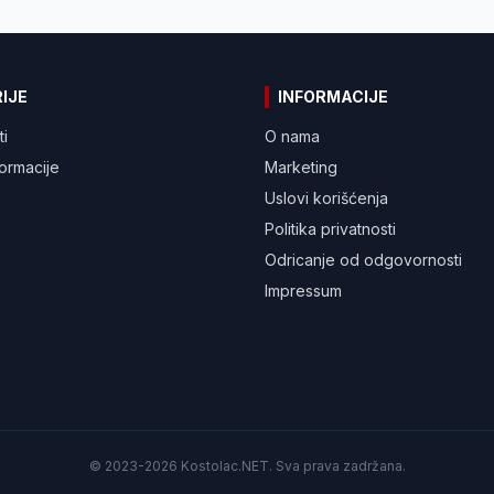
IJE
INFORMACIJE
ti
O nama
formacije
Marketing
Uslovi korišćenja
Politika privatnosti
Odricanje od odgovornosti
Impressum
© 2023-2026 Kostolac.NET. Sva prava zadržana.