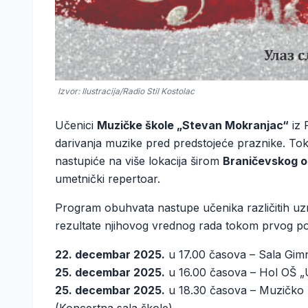
Izvor: Ilustracija/Radio Stil Kostolac
Učenici
Muzičke škole „Stevan Mokranjac“
iz 
darivanja muzike pred predstojeće praznike. To
nastupiće na više lokacija širom
Braničevskog 
umetnički repertoar.
Program obuhvata nastupe učenika različitih uzra
rezultate njihovog vrednog rada tokom prvog po
22. decembar 2025.
u 17.00 časova – Sala Gim
25. decembar 2025.
u 16.00 časova – Hol OŠ „
25. decembar 2025.
u 18.30 časova – Muzičko z