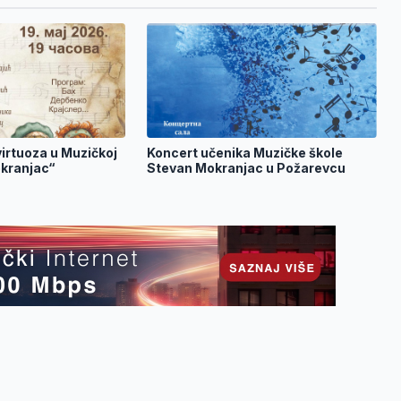
irtuoza u Muzičkoj
Koncert učenika Muzičke škole
okranjac“
Stevan Mokranjac u Požarevcu