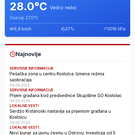
28.0°C
Vedro nebo
Osećaj: 27.5°C
6,9 km/h
37%
1016 hPa
Najnovije
SERVISNE INFORMACIJE
Pešačka zona u centru Kostolca: Izmena režima
saobraćaja
09.06.2026.
SERVISNE INFORMACIJE
Prijem građana kod predsednice Skupštine GO Kostolac
09.06.2026.
LOKALNE VESTI
Serdžo Krstanoski nastavlja sa prijemom građana u
Kostolcu
08.06.2026.
LOKALNE VESTI
Novi bunar za javnu česmu u Ostrovu: Investicija od 5