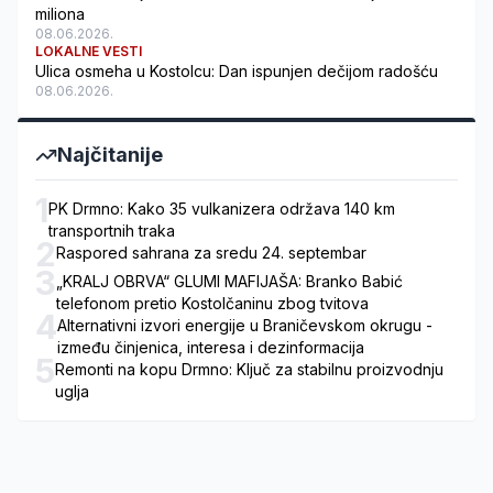
miliona
08.06.2026.
LOKALNE VESTI
Ulica osmeha u Kostolcu: Dan ispunjen dečijom radošću
08.06.2026.
Najčitanije
1
PK Drmno: Kako 35 vulkanizera održava 140 km
transportnih traka
2
Raspored sahrana za sredu 24. septembar
3
„KRALJ OBRVA“ GLUMI MAFIJAŠA: Branko Babić
telefonom pretio Kostolčaninu zbog tvitova
4
Alternativni izvori energije u Braničevskom okrugu -
između činjenica, interesa i dezinformacija
5
Remonti na kopu Drmno: Ključ za stabilnu proizvodnju
uglja