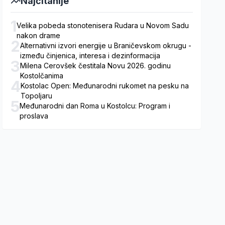
Najčitanije
1
Velika pobeda stonotenisera Rudara u Novom Sadu
nakon drame
2
Alternativni izvori energije u Braničevskom okrugu -
između činjenica, interesa i dezinformacija
3
Milena Cerovšek čestitala Novu 2026. godinu
Kostolčanima
4
Kostolac Open: Međunarodni rukomet na pesku na
Topoljaru
5
Međunarodni dan Roma u Kostolcu: Program i
proslava