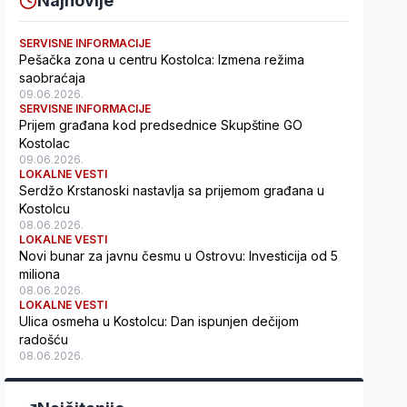
Najnovije
SERVISNE INFORMACIJE
Pešačka zona u centru Kostolca: Izmena režima
saobraćaja
09.06.2026.
SERVISNE INFORMACIJE
Prijem građana kod predsednice Skupštine GO
Kostolac
09.06.2026.
LOKALNE VESTI
Serdžo Krstanoski nastavlja sa prijemom građana u
Kostolcu
08.06.2026.
LOKALNE VESTI
Novi bunar za javnu česmu u Ostrovu: Investicija od 5
miliona
08.06.2026.
LOKALNE VESTI
Ulica osmeha u Kostolcu: Dan ispunjen dečijom
radošću
08.06.2026.