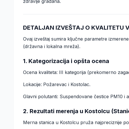
zdravlje građana.
DETALJAN IZVEŠTAJ O KVALITETU 
Ovaj izveštaj sumira ključne parametre izmeren
(državna i lokalna mreža).
1. Kategorizacija i opšta ocena
Ocena kvaliteta: III kategorija (prekomerno zag
Lokacije: Požarevac i Kostolac.
Glavni polutanti: Suspendovane čestice PM10 i a
2. Rezultati merenja u Kostolcu (Stan
Merna stanica u Kostolcu pruža najpreciznije po