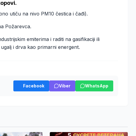
kopovi.
no utiču na nivo PM10 čestica i čađi).
ma Požarevca.
rijskim emiterima i raditi na gasifikaciji ili
te ugalj i drva kao primarni energent.
Facebook
Viber
WhatsApp