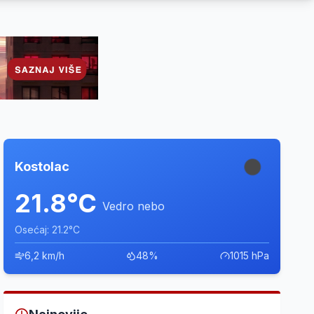
Kostolac
21.8°C
Vedro nebo
Osećaj: 21.2°C
6,2 km/h
48%
1015 hPa