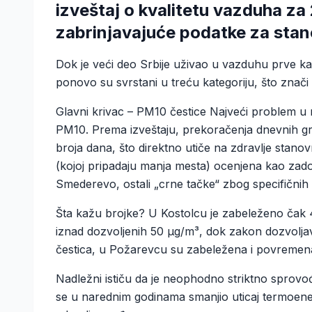
izveštaj o kvalitetu vazduha za
zabrinjavajuće podatke za sta
Dok je veći deo Srbije uživao u vazduhu prve ka
ponovo su svrstani u treću kategoriju, što zna
Glavni krivac – PM10 čestice Najveći problem u
PM10. Prema izveštaju, prekoračenja dnevnih gr
broja dana, što direktno utiče na zdravlje stanovn
(kojoj pripadaju manja mesta) ocenjena kao zado
Smederevo, ostali „crne tačke“ zbog specifičnih i
Šta kažu brojke? U Kostolcu je zabeleženo čak 4
iznad dozvoljenih 50 µg/m³, dok zakon dozvolja
čestica, u Požarevcu su zabeležena i povremena
Nadležni ističu da je neophodno striktno sprovo
se u narednim godinama smanjio uticaj termoenerg