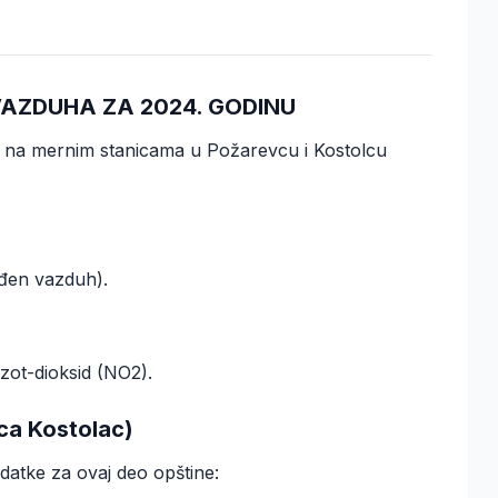
VAZDUHA ZA 2024. GODINU
e na mernim stanicama u Požarevcu i Kostolcu
ađen vazduh).
zot-dioksid (NO2).
ica Kostolac)
datke za ovaj deo opštine: