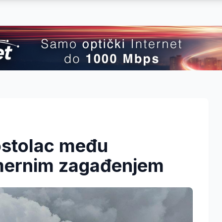
ostolac među
mernim zagađenjem