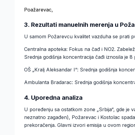
Poažarevac,
3. Rezultati manuelnih merenja u Pož
U samom Požarevcu kvalitet vazduha se prati pu
Centralna apoteka: Fokus na čađ i NO2. Zabeleže
Srednja godišnja koncentracija čađi iznosila je 8
OŠ „Kralj Aleksandar I“: Srednja godišnja koncent
Ambulanta Bradarac: Srednja godišnja koncentraci
4. Uporedna analiza
U poređenju sa ostatkom zone „Srbija“, gde je va
neznatno zagađen), Požarevac i Kostolac spadaj
prekoračenja. Glavni izvori emisija u ovom regio