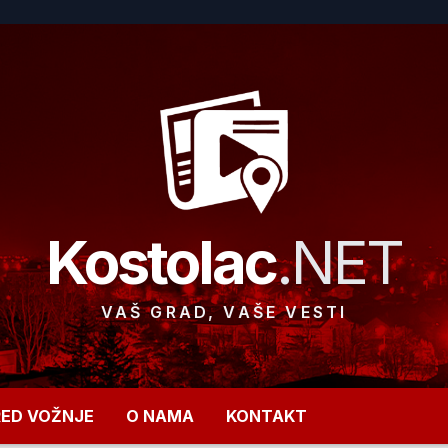
Kostolac
.NET
VAŠ GRAD, VAŠE VESTI
RED VOŽNJE
O NAMA
KONTAKT