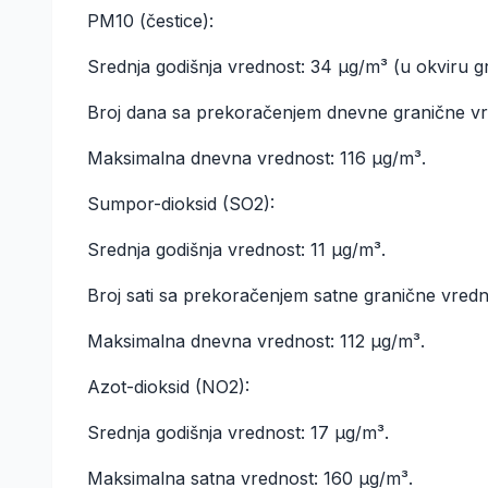
PM10 (čestice):
Srednja godišnja vrednost: 34 µg/m³ (u okviru g
Broj dana sa prekoračenjem dnevne granične vre
Maksimalna dnevna vrednost: 116 µg/m³.
Sumpor-dioksid (SO2):
Srednja godišnja vrednost: 11 µg/m³.
Broj sati sa prekoračenjem satne granične vrednos
Maksimalna dnevna vrednost: 112 µg/m³.
Azot-dioksid (NO2):
Srednja godišnja vrednost: 17 µg/m³.
Maksimalna satna vrednost: 160 µg/m³.