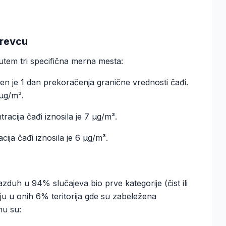
arevcu
tem tri specifična merna mesta:
n je 1 dan prekoračenja granične vrednosti čađi.
 µg/m³.
racija čađi iznosila je 7 µg/m³.
ja čađi iznosila je 6 µg/m³.
zduh u 94% slučajeva bio prve kategorije (čist ili
u u onih 6% teritorija gde su zabeležena
nu su: