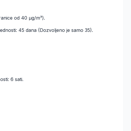
ranice od 40 µg/m³).
dnosti: 45 dana (Dozvoljeno je samo 35).
ti: 6 sati.