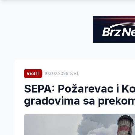
VESTI
02.02.2026.
V.I.
SEPA: Požarevac i K
gradovima sa preko