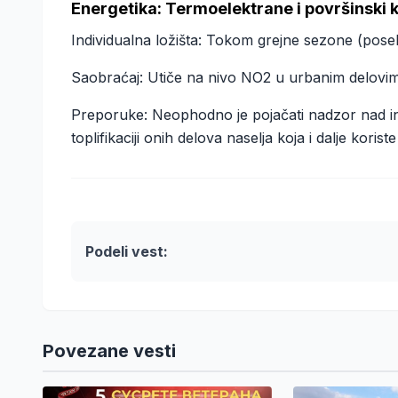
Energetika: Termoelektrane i površinski 
Individualna ložišta: Tokom grejne sezone (poseb
Saobraćaj: Utiče na nivo NO2 u urbanim delovi
Preporuke: Neophodno je pojačati nadzor nad indust
toplifikaciji onih delova naselja koja i dalje koris
Podeli vest:
Povezane vesti