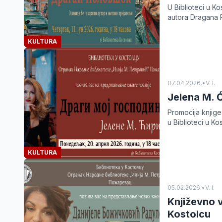
U Biblioteci u Ko
autora Dragana P
KULTURA
07.04.2026.
•
V. I.
Jelena M. Ć
Promocija knjige
u Biblioteci u K
KULTURA
05.02.2026.
•
V. I.
Književno 
Kostolcu