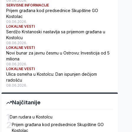
09.06.2026.
SERVISNE INFORMACIJE
Prijem građana kod predsednice Skupštine GO
Kostolac
09.06.2026.
LOKALNE VESTI
Serdžo Krstanoski nastavlja sa prijemom građana u
Kostolcu
08.06.2026.
LOKALNE VESTI
Novi bunar za javnu česmu u Ostrovu: Investicija od 5
miliona
08.06.2026.
LOKALNE VESTI
Ulica osmeha u Kostolcu: Dan ispunjen dečijom
radošću
08.06.2026.
Najčitanije
1
Dan rudara u Kostolcu
2
Prijem građana kod predsednice Skupštine GO
Kostolac