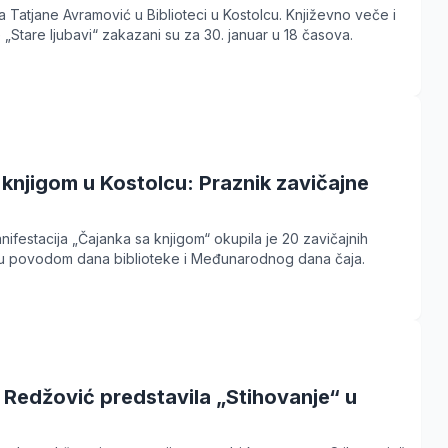
ča Tatjane Avramović u Biblioteci u Kostolcu. Književno veče i
 „Stare ljubavi“ zakazani su za 30. januar u 18 časova.
knjigom u Kostolcu: Praznik zavičajne
nifestacija „Čajanka sa knjigom“ okupila je 20 zavičajnih
cu povodom dana biblioteke i Međunarodnog dana čaja.
Redžović predstavila „Stihovanje“ u