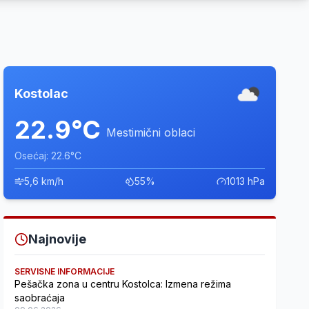
Kostolac
22.9°C
Mestimični oblaci
Osećaj: 22.6°C
5,6 km/h
55%
1013 hPa
Najnovije
SERVISNE INFORMACIJE
Pešačka zona u centru Kostolca: Izmena režima
saobraćaja