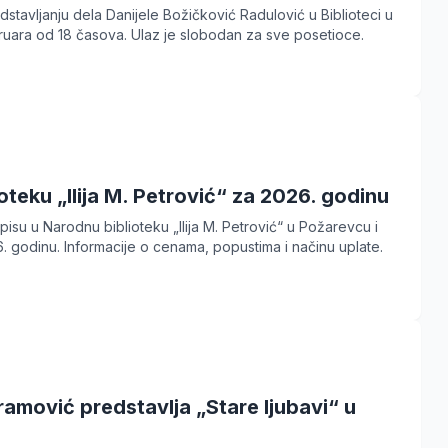
dstavljanju dela Danijele Božičković Radulović u Biblioteci u
bruara od 18 časova. Ulaz je slobodan za sve posetioce.
ioteku „Ilija M. Petrović“ za 2026. godinu
pisu u Narodnu biblioteku „Ilija M. Petrović“ u Požarevcu i
. godinu. Informacije o cenama, popustima i načinu uplate.
amović predstavlja „Stare ljubavi“ u