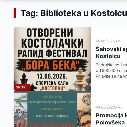
Tag: Biblioteka u Kostolc
05.06.2026.
•
V. I.
Šahovski sp
Kostolcu
Pridružite se ša
od 300.000 dinara
Prijavite se na v
SPORT
04.06.2026.
•
V. I.
Promocija k
Polovšeka