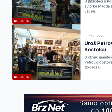
U Biblioteci u K
autorke Magdale
večeri.
KULTURA
03.12.2025.
•
V. I.
Uroš Petro
Kostolcu
U okviru manifes
Petrović gostova
događaju.
KULTURA