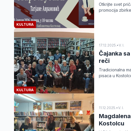
Otkrijte svet pri
promocija zbirke
KULTURA
17.12.2025.
•
V. I.
Čajanka sa 
reči
Tradicionalna ma
pisaca u Kostol
KULTURA
11.12.2025.
•
V. I.
Magdalena 
Kostolcu