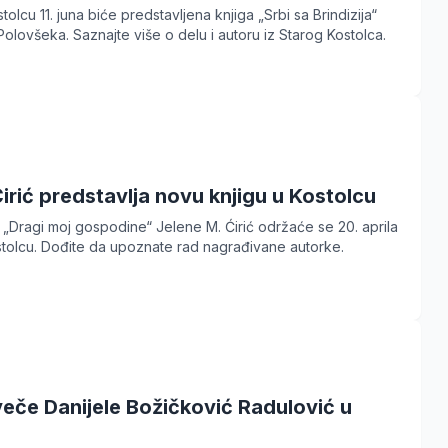
stolcu 11. juna biće predstavljena knjiga „Srbi sa Brindizija“
olovšeka. Saznajte više o delu i autoru iz Starog Kostolca.
irić predstavlja novu knjigu u Kostolcu
 „Dragi moj gospodine“ Jelene M. Ćirić održaće se 20. aprila
ostolcu. Dođite da upoznate rad nagrađivane autorke.
veče Danijele Božičković Radulović u