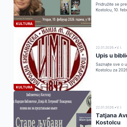
Pridružite se pre
Kostolcu, 10. fe
KULTURA
22.01.2026.
•
V. I.
Upis u bibl
Saznajte sve o u
Kostolcu za 2026
KULTURA
22.01.2026.
•
V. I.
Tatjana Avr
Kostolcu