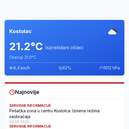
Kostolac
21.2°C
Isprekidani oblaci
Osećaj: 21.0°C
4,4 km/h
62%
1012 hPa
Najnovije
SERVISNE INFORMACIJE
Pešačka zona u centru Kostolca: Izmena režima
saobraćaja
09.06.2026.
SERVISNE INFORMACIJE