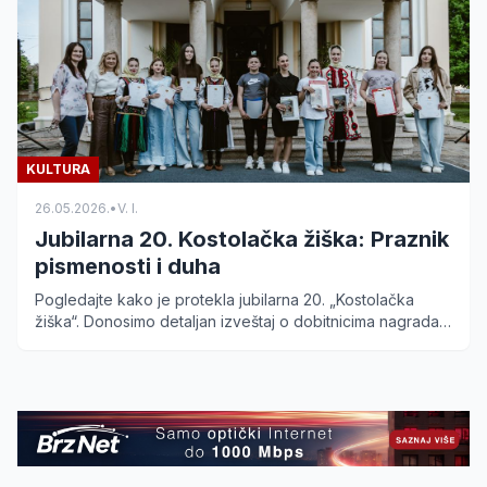
KULTURA
26.05.2026.
•
V. I.
Jubilarna 20. Kostolačka žiška: Praznik
pismenosti i duha
Pogledajte kako je protekla jubilarna 20. „Kostolačka
žiška“. Donosimo detaljan izveštaj o dobitnicima nagrada i
kulturnom programu u slavu slovenske pismenosti.