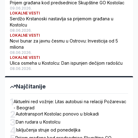
Prijem građana kod predsednice Skupštine GO Kostolac
09.06.2026.
LOKALNE VESTI
Serdžo Krstanoski nastavlja sa prijemom građana u
Kostolcu
08.06.2026.
LOKALNE VESTI
Novi bunar za javnu česmu u Ostrovu: Investicija od 5
miliona
08.06.2026.
LOKALNE VESTI
Ulica osmeha u Kostolcu: Dan ispunjen dečijom radošću
08.06.2026.
Najčitanije
1
Aktuelni red vožnje: Litas autobusi na relaciji Požarevac
- Beograd
2
Autotransport Kostolac ponovo u blokadi
3
Dan rudara u Kostolcu
4
Isključenja struje od ponedeljka
Prijem građana kod predsednice Skupštine GO