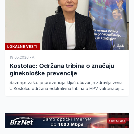
LOKALNE VESTI
19.05.2026.
•
V. I.
Kostolac: Održana tribina o značaju
ginekološke prevencije
Saznajte zašto je prevencija ključ očuvanja zdravlja žena.
U Kostolcu održana edukativna tribina o HPV vakcinaciji i
redovnim pregledima uz dr Tamaru Seke.