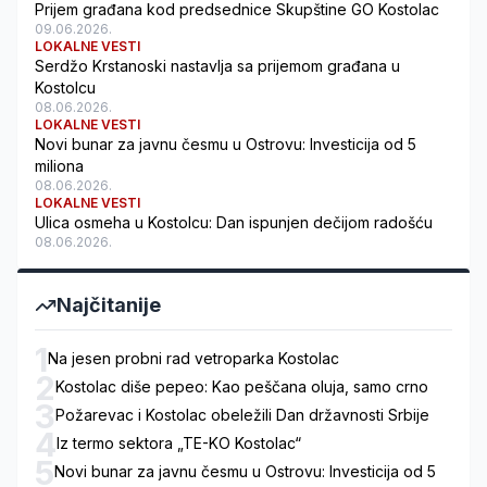
Prijem građana kod predsednice Skupštine GO Kostolac
09.06.2026.
LOKALNE VESTI
Serdžo Krstanoski nastavlja sa prijemom građana u
Kostolcu
08.06.2026.
LOKALNE VESTI
Novi bunar za javnu česmu u Ostrovu: Investicija od 5
miliona
08.06.2026.
LOKALNE VESTI
Ulica osmeha u Kostolcu: Dan ispunjen dečijom radošću
08.06.2026.
Najčitanije
1
Na jesen probni rad vetroparka Kostolac
2
Kostolac diše pepeo: Kao peščana oluja, samo crno
3
Požarevac i Kostolac obeležili Dan državnosti Srbije
4
Iz termo sektora „TE-KO Kostolac“
5
Novi bunar za javnu česmu u Ostrovu: Investicija od 5