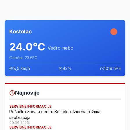
Kostolac
24.0°C
Vedro nebo
Osećaj: 23.6°C
8,5 km/h
43%
1019 hPa
Najnovije
SERVISNE INFORMACIJE
Pešačka zona u centru Kostolca: Izmena režima
saobraćaja
09.06.2026.
SERVISNE INFORMACIJE