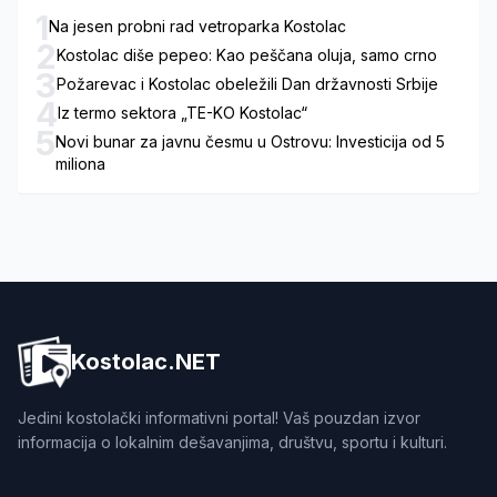
1
Na jesen probni rad vetroparka Kostolac
2
Kostolac diše pepeo: Kao peščana oluja, samo crno
3
Požarevac i Kostolac obeležili Dan državnosti Srbije
4
Iz termo sektora „TE-KO Kostolac“
5
Novi bunar za javnu česmu u Ostrovu: Investicija od 5
miliona
Kostolac.NET
Jedini kostolački informativni portal! Vaš pouzdan izvor
informacija o lokalnim dešavanjima, društvu, sportu i kulturi.