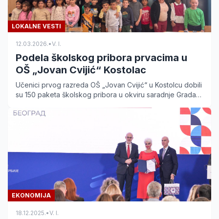
LOKALNE VESTI
12.03.2026.
•
V. I.
Podela školskog pribora prvacima u
OŠ „Jovan Cvijić“ Kostolac
Učenici prvog razreda OŠ „Jovan Cvijić“ u Kostolcu dobili
su 150 paketa školskog pribora u okviru saradnje Grada
Požarevca i SKGO. Saznajte više o ovoj akciji.
EKONOMIJA
18.12.2025.
•
V. I.