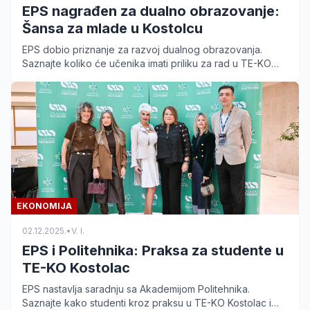
EPS nagrađen za dualno obrazovanje:
Šansa za mlade u Kostolcu
EPS dobio priznanje za razvoj dualnog obrazovanja.
Saznajte koliko će učenika imati priliku za rad u TE-KO
Kostolac i koje su prednosti ove saradnje.
EKONOMIJA
02.12.2025.
•
V. I.
EPS i Politehnika: Praksa za studente u
TE-KO Kostolac
EPS nastavlja saradnju sa Akademijom Politehnika.
Saznajte kako studenti kroz praksu u TE-KO Kostolac i