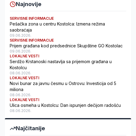
Najnovije
SERVISNE INFORMACIJE
Pešačka zona u centru Kostolca: Izmena režima
saobraćaja
09.06.2026.
SERVISNE INFORMACIJE
Prijem građana kod predsednice Skupštine GO Kostolac
09.06.2026.
LOKALNE VESTI
Serdžo Krstanoski nastavlja sa prijemom građana u
Kostolcu
08.06.2026.
LOKALNE VESTI
Novi bunar za javnu česmu u Ostrovu: Investicija od 5
miliona
08.06.2026.
LOKALNE VESTI
Ulica osmeha u Kostolcu: Dan ispunjen dečijom radošću
08.06.2026.
Najčitanije