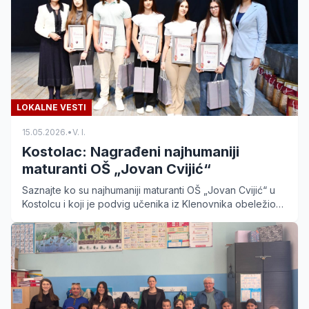
LOKALNE VESTI
15.05.2026.
•
V. I.
Kostolac: Nagrađeni najhumaniji
maturanti OŠ „Jovan Cvijić“
Saznajte ko su najhumaniji maturanti OŠ „Jovan Cvijić“ u
Kostolcu i koji je podvig učenika iz Klenovnika obeležio
školsku 2025/2026. godinu.