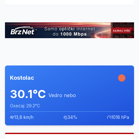
drugim ograncima grade profesionalnu karijeru.
Kostolac
30.1°C
Vedro nebo
Osećaj: 29.2°C
13,8 km/h
34%
1018 hPa