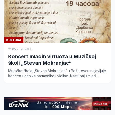
KULTURA
21.05.2026.
•
V. I.
Koncert mladih virtuoza u Muzičkoj
školi „Stevan Mokranjac“
Muzička škola „Stevan Mokranjac“ u Požarevcu najavljuje
koncert učenika harmonike i violine. Nastupaju mladi
talenti uz gošću iz Kragujevca. Ulaz je slobodan.