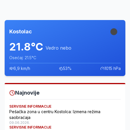
Kostolac
21.8°C
Vedro nebo
Osećaj: 21.5°C
6,9 km/h
53%
1015 hPa
Najnovije
SERVISNE INFORMACIJE
Pešačka zona u centru Kostolca: Izmena režima
saobraćaja
09.06.2026.
SERVISNE INFORMACIJE