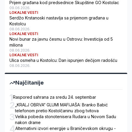
Prijem građana kod predsednice Skupštine GO Kostolac
09.06.2026.
LOKALNE VESTI
Serdžo Krstanoski nastavlja sa prijemom građana u
Kostolcu
08.06.2026.
LOKALNE VESTI
Novi bunar za javnu česmu u Ostrovu: Investicija od 5
miliona
08.06.2026.
LOKALNE VESTI
Ulica osmeha u Kostolcu: Dan ispunjen dečijom radošću
08.06.2026.
Najčitanije
1
Raspored sahrana za sredu 24. septembar
2
„KRALJ OBRVA“ GLUMI MAFIJAŠA: Branko Babić
telefonom pretio Kostolčaninu zbog tvitova
3
Velika pobeda stonotenisera Rudara u Novom Sadu
nakon drame
4
Alternativni izvori energije u Braničevskom okrugu -