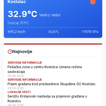
Kostolac
32.9°C
Vedro nebo
Osećaj: 31.1°C
15,2 km/h
24%
1016 hPa
Najnovije
SERVISNE INFORMACIJE
Pešačka zona u centru Kostolca: Izmena režima
saobraćaja
09.06.2026.
SERVISNE INFORMACIJE
Prijem građana kod predsednice Skupštine GO Kostolac
09.06.2026.
LOKALNE VESTI
Serdžo Krstanoski nastavlja sa prijemom građana u
Kostolcu
08.06.2026.