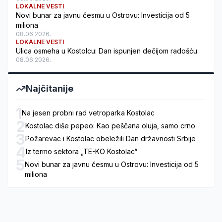
LOKALNE VESTI
Novi bunar za javnu česmu u Ostrovu: Investicija od 5
miliona
08.06.2026.
LOKALNE VESTI
Ulica osmeha u Kostolcu: Dan ispunjen dečijom radošću
08.06.2026.
Najčitanije
1
Na jesen probni rad vetroparka Kostolac
2
Kostolac diše pepeo: Kao peščana oluja, samo crno
3
Požarevac i Kostolac obeležili Dan državnosti Srbije
4
Iz termo sektora „TE-KO Kostolac“
5
Novi bunar za javnu česmu u Ostrovu: Investicija od 5
miliona