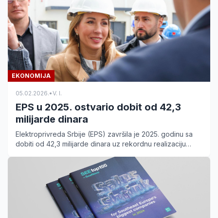
EKONOMIJA
05.02.2026.
•
V. I.
EPS u 2025. ostvario dobit od 42,3
milijarde dinara
Elektroprivreda Srbije (EPS) završila je 2025. godinu sa
dobiti od 42,3 milijarde dinara uz rekordnu realizaciju
investicija u rudarstvo i zelenu energiju.