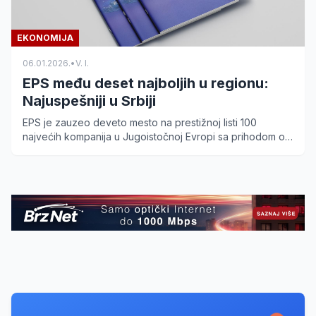
EKONOMIJA
06.01.2026.
•
V. I.
EPS među deset najboljih u regionu:
Najuspešniji u Srbiji
EPS je zauzeo deveto mesto na prestižnoj listi 100
najvećih kompanija u Jugoistočnoj Evropi sa prihodom od
skoro 4 milijarde evra. Pročitajte detalje.