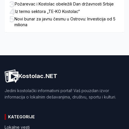
3
Požarevac i Kostolac obeležili Dan državnosti Srbije
4
Iz termo sektora „TE-KO Kostolac“
5
Novi bunar za javnu česmu u Ostrovu: Investicija od 5
miliona
Kostolac.NET
Jedini kostolački informativni portal! Vaš pouzdan izvor
informacija o lokalnim dešavanjima, društvu, sportu i kulturi.
KATEGORIJE
Lokalne vesti