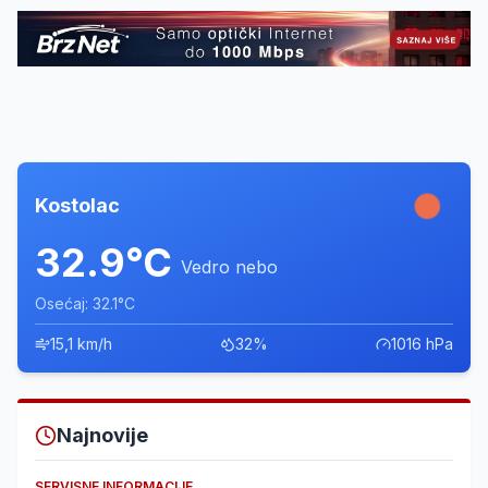
Kostolac
32.9°C
Vedro nebo
Osećaj: 32.1°C
15,1 km/h
32%
1016 hPa
Najnovije
SERVISNE INFORMACIJE