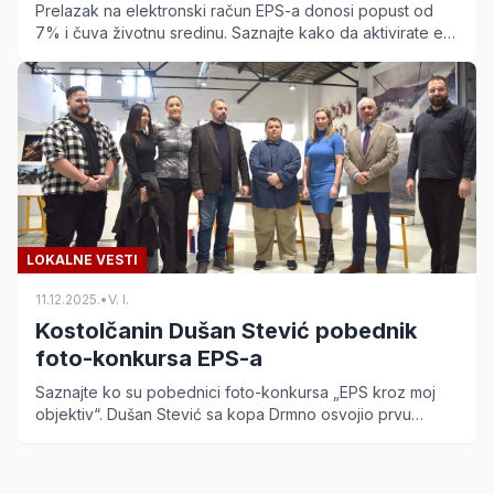
Prelazak na elektronski račun EPS-a donosi popust od
7% i čuva životnu sredinu. Saznajte kako da aktivirate e-
račun i izbegnete čekanje na poštara.
LOKALNE VESTI
11.12.2025.
•
V. I.
Kostolčanin Dušan Stević pobednik
foto-konkursa EPS-a
Saznajte ko su pobednici foto-konkursa „EPS kroz moj
objektiv“. Dušan Stević sa kopa Drmno osvojio prvu
nagradu na izložbi u Muzeju nauke i tehnike.