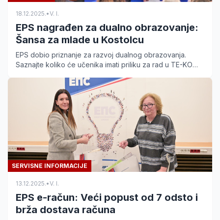
18.12.2025.
•
V. I.
EPS nagrađen za dualno obrazovanje:
Šansa za mlade u Kostolcu
EPS dobio priznanje za razvoj dualnog obrazovanja.
Saznajte koliko će učenika imati priliku za rad u TE-KO
Kostolac i koje su prednosti ove saradnje.
SERVISNE INFORMACIJE
13.12.2025.
•
V. I.
EPS e-račun: Veći popust od 7 odsto i
brža dostava računa