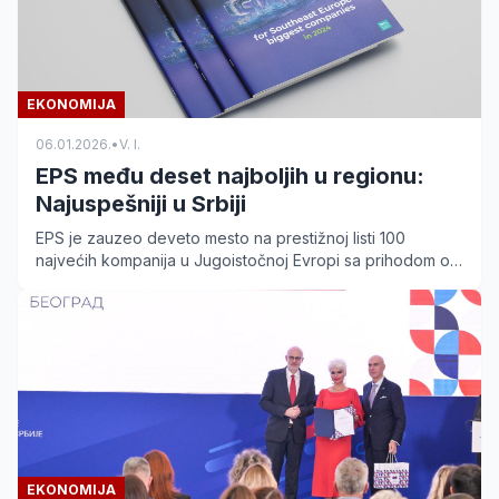
EKONOMIJA
06.01.2026.
•
V. I.
EPS među deset najboljih u regionu:
Najuspešniji u Srbiji
EPS je zauzeo deveto mesto na prestižnoj listi 100
najvećih kompanija u Jugoistočnoj Evropi sa prihodom od
skoro 4 milijarde evra. Pročitajte detalje.
EKONOMIJA