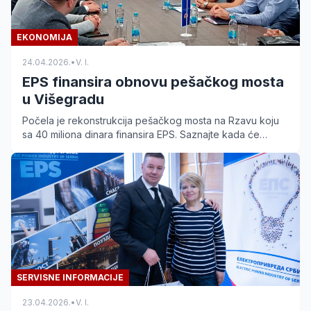
EKONOMIJA
24.04.2026.
•
V. I.
EPS finansira obnovu pešačkog mosta
u Višegradu
Počela je rekonstrukcija pešačkog mosta na Rzavu koju
sa 40 miliona dinara finansira EPS. Saznajte kada će
radovi biti završeni i šta to znači za turizam.
SERVISNE INFORMACIJE
23.04.2026.
•
V. I.