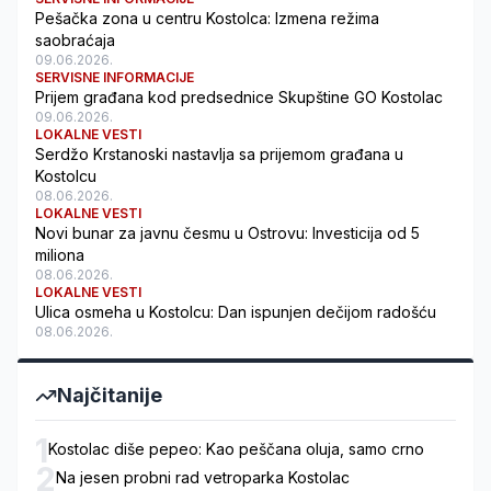
Pešačka zona u centru Kostolca: Izmena režima
saobraćaja
09.06.2026.
SERVISNE INFORMACIJE
Prijem građana kod predsednice Skupštine GO Kostolac
09.06.2026.
LOKALNE VESTI
Serdžo Krstanoski nastavlja sa prijemom građana u
Kostolcu
08.06.2026.
LOKALNE VESTI
Novi bunar za javnu česmu u Ostrovu: Investicija od 5
miliona
08.06.2026.
LOKALNE VESTI
Ulica osmeha u Kostolcu: Dan ispunjen dečijom radošću
08.06.2026.
Najčitanije
1
Kostolac diše pepeo: Kao peščana oluja, samo crno
2
Na jesen probni rad vetroparka Kostolac