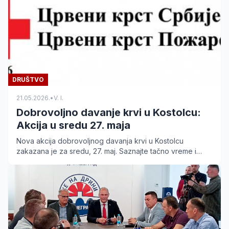
DRUŠTVO
21.05.2026.
•
V. I.
Dobrovoljno davanje krvi u Kostolcu:
Akcija u sredu 27. maja
Nova akcija dobrovoljnog davanja krvi u Kostolcu
zakazana je za sredu, 27. maj. Saznajte tačno vreme i
lokaciju održavanja akcije ispred Centra za kulturu.