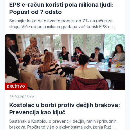
EPS e-račun koristi pola miliona ljudi:
Popust od 7 odsto
Saznajte kako da ostvarite popust od 7% na račun za
struju. Više od pola miliona građana već koristi EPS e-
račun. Pređite na digitalno plaćanje i uštedite.
DRUŠTVO
26.03.2026.
•
V. I.
Kostolac u borbi protiv dečjih brakova:
Prevencija kao ključ
Sastanak u Kostolcu o prevenciji dečjih, ranih i prinudnih
brakova. Pročitajte više o aktivnostima udruženja Ruž i