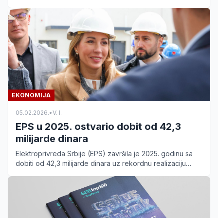
Uspešne žene u borbi za prava devojčica.
EKONOMIJA
05.02.2026.
•
V. I.
EPS u 2025. ostvario dobit od 42,3
milijarde dinara
Elektroprivreda Srbije (EPS) završila je 2025. godinu sa
dobiti od 42,3 milijarde dinara uz rekordnu realizaciju
investicija u rudarstvo i zelenu energiju.