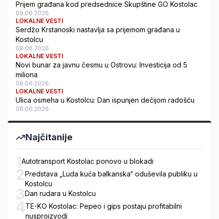
Prijem građana kod predsednice Skupštine GO Kostolac
09.06.2026.
LOKALNE VESTI
Serdžo Krstanoski nastavlja sa prijemom građana u
Kostolcu
08.06.2026.
LOKALNE VESTI
Novi bunar za javnu česmu u Ostrovu: Investicija od 5
miliona
08.06.2026.
LOKALNE VESTI
Ulica osmeha u Kostolcu: Dan ispunjen dečijom radošću
08.06.2026.
Najčitanije
1
Autotransport Kostolac ponovo u blokadi
2
Predstava „Luda kuća balkanska“ oduševila publiku u
Kostolcu
3
Dan rudara u Kostolcu
4
TE-KO Kostolac: Pepeo i gips postaju profitabilni
nusproizvodi