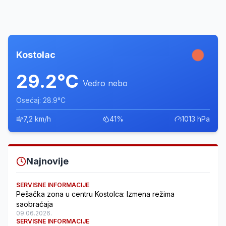
Kostolac
29.2°C
Vedro nebo
Osećaj: 28.9°C
7,2 km/h
41%
1013 hPa
Najnovije
SERVISNE INFORMACIJE
Pešačka zona u centru Kostolca: Izmena režima
saobraćaja
09.06.2026.
SERVISNE INFORMACIJE