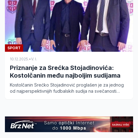
SPORT
10.12.2025.
•
V. I.
Priznanje za Srećka Stojadinovića:
Kostolčanin među najboljim sudijama
Kostolčanin Srećko Stojadinović proglašen je za jednog
od najperspektivnijih fudbalskih sudija na svečanosti
Fudbalskog saveza regiona Zapadne Srbije.