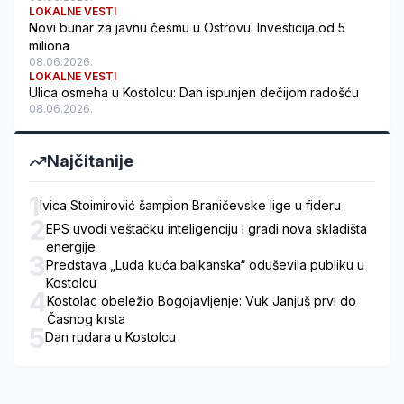
LOKALNE VESTI
Novi bunar za javnu česmu u Ostrovu: Investicija od 5
miliona
08.06.2026.
LOKALNE VESTI
Ulica osmeha u Kostolcu: Dan ispunjen dečijom radošću
08.06.2026.
Najčitanije
1
Ivica Stoimirović šampion Braničevske lige u fideru
2
EPS uvodi veštačku inteligenciju i gradi nova skladišta
energije
3
Predstava „Luda kuća balkanska“ oduševila publiku u
Kostolcu
4
Kostolac obeležio Bogojavljenje: Vuk Janjuš prvi do
Časnog krsta
5
Dan rudara u Kostolcu