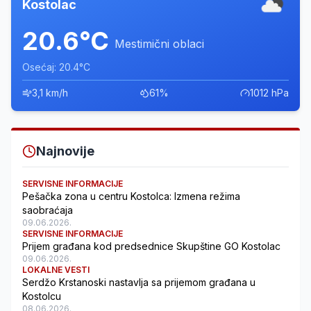
Kostolac
20.6°C
Mestimični oblaci
Osećaj: 20.4°C
3,1 km/h
61%
1012 hPa
Najnovije
SERVISNE INFORMACIJE
Pešačka zona u centru Kostolca: Izmena režima
saobraćaja
09.06.2026.
SERVISNE INFORMACIJE
Prijem građana kod predsednice Skupštine GO Kostolac
09.06.2026.
LOKALNE VESTI
Serdžo Krstanoski nastavlja sa prijemom građana u
Kostolcu
08.06.2026.