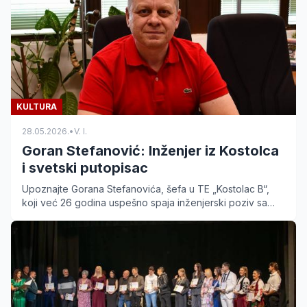
KULTURA
28.05.2026.
•
V. I.
Goran Stefanović: Inženjer iz Kostolca
i svetski putopisac
Upoznajte Gorana Stefanovića, šefa u TE „Kostolac B“,
koji već 26 godina uspešno spaja inženjerski poziv sa
strašću prema putovanjima i pisanju knjiga.