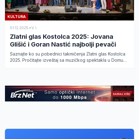
KULTURA
01.12.2025.
•
V. I.
Zlatni glas Kostolca 2025: Jovana
Glišić i Goran Nastić najbolji pevači
Saznajte ko su pobednici takmičenja Zlatni glas Kostolca
2025. Pročitajte izveštaj sa muzičkog spektakla u Domu
kulture koji je okupio talente iz cele Srbije.