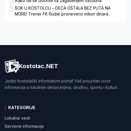
4
Kako da se izborite sa zagađenjem vazduha
5
ŠOK U KOSTOLCU – DECA OSTALA BEZ PUTA NA
MORE! Trener FK Rudar proneverio milion dinara
namenjenih za pripreme dece?
Kostolac.NET
Jedini kostolački informativni portal! Vaš pouzdan izvor
informacija o lokalnim dešavanjima, društvu, sportu i kulturi.
KATEGORIJE
Lokalne vesti
Servisne informacije