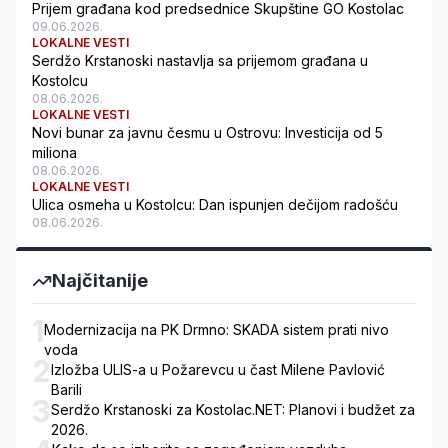
Prijem građana kod predsednice Skupštine GO Kostolac
09.06.2026.
LOKALNE VESTI
Serdžo Krstanoski nastavlja sa prijemom građana u
Kostolcu
08.06.2026.
LOKALNE VESTI
Novi bunar za javnu česmu u Ostrovu: Investicija od 5
miliona
08.06.2026.
LOKALNE VESTI
Ulica osmeha u Kostolcu: Dan ispunjen dečijom radošću
08.06.2026.
Najčitanije
1
Modernizacija na PK Drmno: SKADA sistem prati nivo
voda
2
Izložba ULIS-a u Požarevcu u čast Milene Pavlović
Barili
3
Serdžo Krstanoski za Kostolac.NET: Planovi i budžet za
2026.