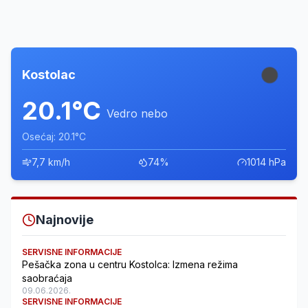
Kostolac
20.1°C
Vedro nebo
Osećaj: 20.1°C
7,7 km/h
74%
1014 hPa
Najnovije
SERVISNE INFORMACIJE
Pešačka zona u centru Kostolca: Izmena režima
saobraćaja
09.06.2026.
SERVISNE INFORMACIJE