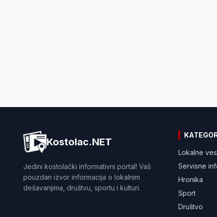
KATEGOR
Kostolac.NET
Lokalne ves
Servisne in
Jedini kostolački informativni portal! Vaš
pouzdan izvor informacija o lokalnim
Hronika
dešavanjima, društvu, sportu i kulturi.
Sport
Društvo