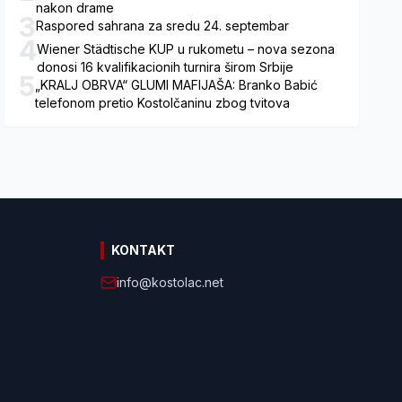
nakon drame
3
Raspored sahrana za sredu 24. septembar
4
Wiener Städtische KUP u rukometu – nova sezona
donosi 16 kvalifikacionih turnira širom Srbije
5
„KRALJ OBRVA“ GLUMI MAFIJAŠA: Branko Babić
telefonom pretio Kostolčaninu zbog tvitova
KONTAKT
info@kostolac.net