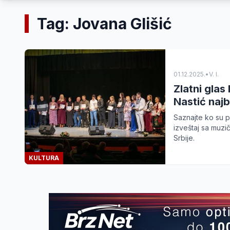
Tag: Jovana Glišić
01.12.2025.
•
V. I.
Zlatni glas
Nastić najb
Saznajte ko su p
izveštaj sa muzi
Srbije.
KULTURA