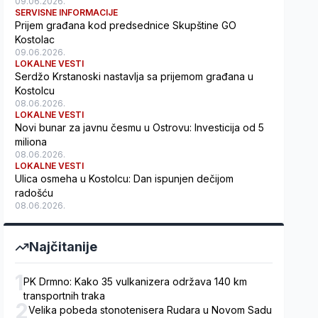
09.06.2026.
SERVISNE INFORMACIJE
Prijem građana kod predsednice Skupštine GO
Kostolac
09.06.2026.
LOKALNE VESTI
Serdžo Krstanoski nastavlja sa prijemom građana u
Kostolcu
08.06.2026.
LOKALNE VESTI
Novi bunar za javnu česmu u Ostrovu: Investicija od 5
miliona
08.06.2026.
LOKALNE VESTI
Ulica osmeha u Kostolcu: Dan ispunjen dečijom
radošću
08.06.2026.
Najčitanije
1
PK Drmno: Kako 35 vulkanizera održava 140 km
transportnih traka
2
Velika pobeda stonotenisera Rudara u Novom Sadu