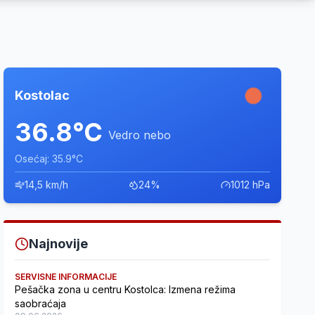
Kostolac
36.8°C
Vedro nebo
Osećaj: 35.9°C
14,5 km/h
24%
1012 hPa
Najnovije
SERVISNE INFORMACIJE
Pešačka zona u centru Kostolca: Izmena režima
saobraćaja