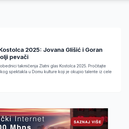
 Kostolca 2025: Jovana Glišić i Goran
olji pevači
obednici takmičenja Zlatni glas Kostolca 2025. Pročitajte
čkog spektakla u Domu kulture koji je okupio talente iz cele