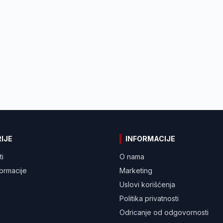
IJE
INFORMACIJE
ti
O nama
formacije
Marketing
Uslovi korišćenja
Politika privatnosti
Odricanje od odgovornosti