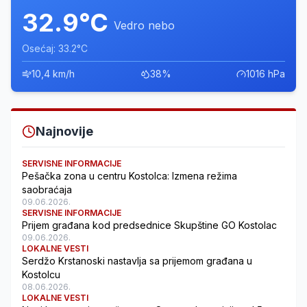
32.9°C
Vedro nebo
Osećaj: 33.2°C
10,4 km/h
38%
1016 hPa
Najnovije
SERVISNE INFORMACIJE
Pešačka zona u centru Kostolca: Izmena režima
saobraćaja
09.06.2026.
SERVISNE INFORMACIJE
Prijem građana kod predsednice Skupštine GO Kostolac
09.06.2026.
LOKALNE VESTI
Serdžo Krstanoski nastavlja sa prijemom građana u
Kostolcu
08.06.2026.
LOKALNE VESTI