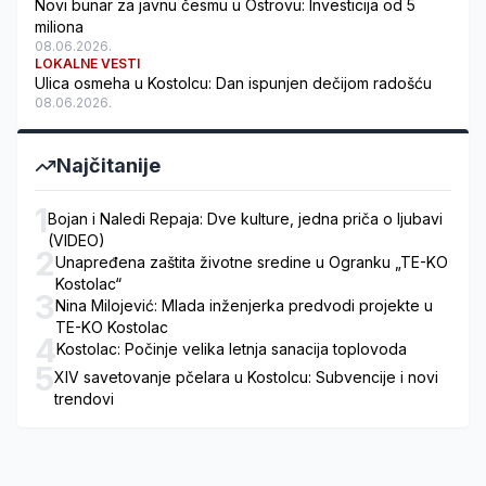
Novi bunar za javnu česmu u Ostrovu: Investicija od 5
miliona
08.06.2026.
LOKALNE VESTI
Ulica osmeha u Kostolcu: Dan ispunjen dečijom radošću
08.06.2026.
Najčitanije
1
Bojan i Naledi Repaja: Dve kulture, jedna priča o ljubavi
(VIDEO)
2
Unapređena zaštita životne sredine u Ogranku „TE-KO
Kostolac“
3
Nina Milojević: Mlada inženjerka predvodi projekte u
TE-KO Kostolac
4
Kostolac: Počinje velika letnja sanacija toplovoda
5
XIV savetovanje pčelara u Kostolcu: Subvencije i novi
trendovi