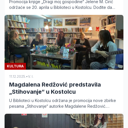
Promocija knjige „Dragi moj gospodine“ Jelene M. Ćirić
održaće se 20. aprila u Biblioteci u Kostolcu. Dođite da
upoznate rad nagrađivane autorke.
KULTURA
11.12.2025.
•
V. I.
Magdalena Redžović predstavila
„Stihovanje“ u Kostolcu
U Biblioteci u Kostolcu održana je promocija nove zbirke
pesama „Stihovanje“ autorke Magdalene Redžović.
Saznajte detalje sa ove emotivne poetske večeri.