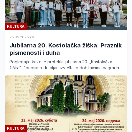
KULTURA
26.05.2026.
•
V. I.
Jubilarna 20. Kostolačka žiška: Praznik
pismenosti i duha
Pogledajte kako je protekla jubilarna 20. „Kostolačka
žiška“. Donosimo detaljan izveštaj o dobitnicima nagrada i
kulturnom programu u slavu slovenske pismenosti.
KULTURA