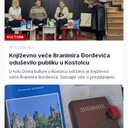
KULTURA
10.12.2025.
•
V. I.
Književno veče Branimira Đorđevića
oduševilo publiku u Kostolcu
U holu Doma kulture u Kostolcu održano je književno
veče Branimira Đorđevića. Saznajte više o predstavljenim
delima i atmosferi sa ovog kulturnog događaja.