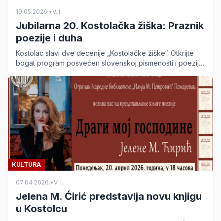
19.05.2026.
•
V. I.
Jubilarna 20. Kostolačka žiška: Praznik
poezije i duha
Kostolac slavi dve decenije „Kostolačke žiške“. Otkrijte
bogat program posvećen slovenskoj pismenosti i poeziji
na platou crkve 23. i 24. maja.
KULTURA
07.04.2026.
•
V. I.
Jelena M. Ćirić predstavlja novu knjigu
u Kostolcu