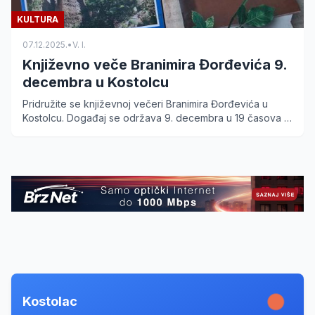
KULTURA
07.12.2025.
•
V. I.
Književno veče Branimira Đorđevića 9.
decembra u Kostolcu
Pridružite se književnoj večeri Branimira Đorđevića u
Kostolcu. Događaj se održava 9. decembra u 19 časova u
holu Doma kulture. Saznajte više o programu.
Kostolac