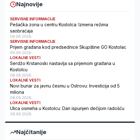
Najnovije
SERVISNE INFORMACIJE
Pešačka zona u centru Kostolca: Izmena režima
saobraćaja
09.06.2026.
SERVISNE INFORMACIJE
Prijem građana kod predsednice Skupštine GO Kostolac
09.06.2026.
LOKALNE VESTI
Serdžo Krstanoski nastavlja sa prijemom građana u
Kostolcu
08.06.2026.
LOKALNE VESTI
Novi bunar za javnu česmu u Ostrovu: Investicija od 5
miliona
08.06.2026.
LOKALNE VESTI
Ulica osmeha u Kostolcu: Dan ispunjen dečijom radošću
08.06.2026.
Najčitanije