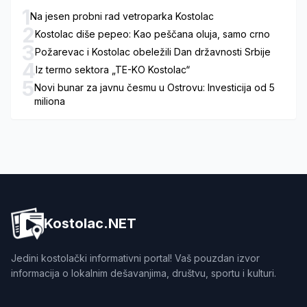
1
Na jesen probni rad vetroparka Kostolac
2
Kostolac diše pepeo: Kao peščana oluja, samo crno
3
Požarevac i Kostolac obeležili Dan državnosti Srbije
4
Iz termo sektora „TE-KO Kostolac“
5
Novi bunar za javnu česmu u Ostrovu: Investicija od 5
miliona
Kostolac.NET
Jedini kostolački informativni portal! Vaš pouzdan izvor
informacija o lokalnim dešavanjima, društvu, sportu i kulturi.