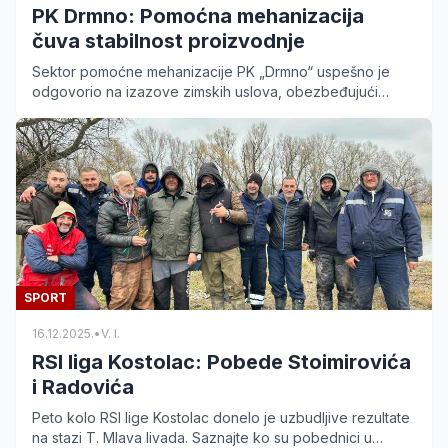
PK Drmno: Pomoćna mehanizacija
čuva stabilnost proizvodnje
Sektor pomoćne mehanizacije PK „Drmno“ uspešno je
odgovorio na izazove zimskih uslova, obezbeđujući
nesmetanu proizvodnju uglja i pružajući pomoć u kriznim
područjima.
SPORT
16.12.2025.
•
V. I.
RSI liga Kostolac: Pobede Stoimirovića
i Radovića
Peto kolo RSI lige Kostolac donelo je uzbudljive rezultate
na stazi T. Mlava livada. Saznajte ko su pobednici u