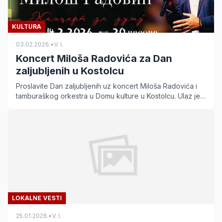
KULTURA
03.02.2026.
•
V. I.
Koncert Miloša Radovića za Dan
zaljubljenih u Kostolcu
Proslavite Dan zaljubljenih uz koncert Miloša Radovića i
tamburaškog orkestra u Domu kulture u Kostolcu. Ulaz je
besplatan za sve posetioce 14. februara.
LOKALNE VESTI
25.01.2026.
•
V. I.