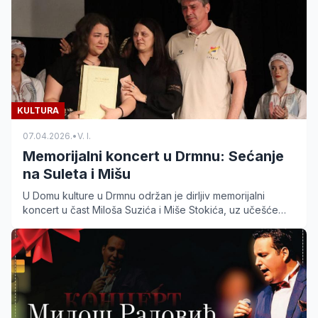
KULTURA
07.04.2026.
•
V. I.
Memorijalni koncert u Drmnu: Sećanje
na Suleta i Mišu
U Domu kulture u Drmnu održan je dirljiv memorijalni
koncert u čast Miloša Suzića i Miše Stokića, uz učešće
brojnih kulturno-umetničkih društava.