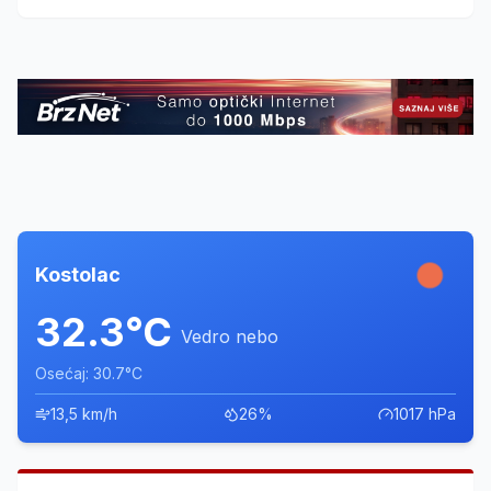
kategorijama fider i plovak.
Kostolac
32.3°C
Vedro nebo
Osećaj: 30.7°C
13,5 km/h
26%
1017 hPa