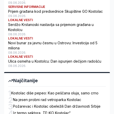
09.06.2026.
SERVISNE INFORMACIJE
Prijem građana kod predsednice Skupštine GO Kostolac
09.06.2026.
LOKALNE VESTI
Serdžo Krstanoski nastavlja sa prijemom građana u
Kostolcu
08.06.2026.
LOKALNE VESTI
Novi bunar za javnu česmu u Ostrovu: Investicija od 5
miliona
08.06.2026.
LOKALNE VESTI
Ulica osmeha u Kostolcu: Dan ispunjen dečijom radošću
08.06.2026.
Najčitanije
1
Kostolac diše pepeo: Kao peščana oluja, samo crno
2
Na jesen probni rad vetroparka Kostolac
3
Požarevac i Kostolac obeležili Dan državnosti Srbije
4
Iz termo sektora „TE-KO Kostolac“