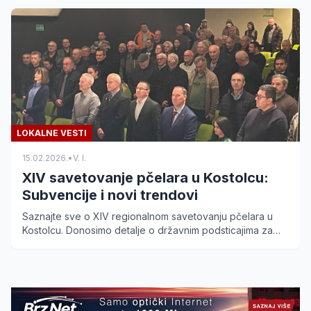
LOKALNE VESTI
15.02.2026.
•
V. I.
XIV savetovanje pčelara u Kostolcu:
Subvencije i novi trendovi
Saznajte sve o XIV regionalnom savetovanju pčelara u
Kostolcu. Donosimo detalje o državnim podsticajima za
2026. godinu i razvoju pčelarstva u okrugu.