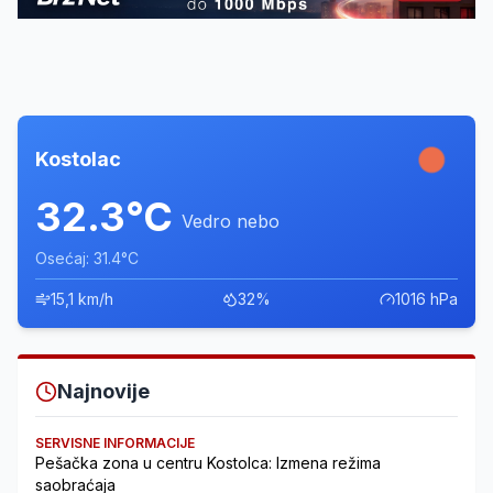
Kostolac
32.3°C
Vedro nebo
Osećaj: 31.4°C
15,1 km/h
32%
1016 hPa
Najnovije
SERVISNE INFORMACIJE
Pešačka zona u centru Kostolca: Izmena režima
saobraćaja