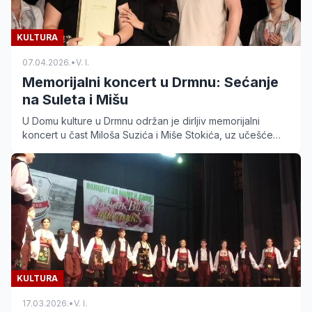
KULTURA
07.04.2026.
•
V. I.
Memorijalni koncert u Drmnu: Sećanje
na Suleta i Mišu
U Domu kulture u Drmnu održan je dirljiv memorijalni
koncert u čast Miloša Suzića i Miše Stokića, uz učešće
brojnih kulturno-umetničkih društava.
KULTURA
17.03.2026.
•
V. I.