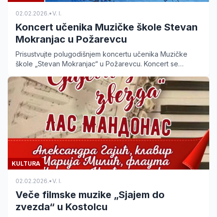
02.02.2026.
•
V. I.
Koncert učenika Muzičke škole Stevan
Mokranjac u Požarevcu
Prisustvujte polugodišnjem koncertu učenika Muzičke
škole „Stevan Mokranjac“ u Požarevcu. Koncert se
održava 4. februara u 19h, a ulaz je slobodan.
KULTURA
02.02.2026.
•
V. I.
Veče filmske muzike „Sjajem do
zvezda“ u Kostolcu