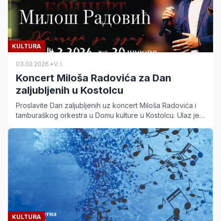
KULTURA
03.02.2026.
•
V. I.
Koncert Miloša Radovića za Dan
zaljubljenih u Kostolcu
Proslavite Dan zaljubljenih uz koncert Miloša Radovića i
tamburaškog orkestra u Domu kulture u Kostolcu. Ulaz je
besplatan za sve posetioce 14. februara.
KULTURA