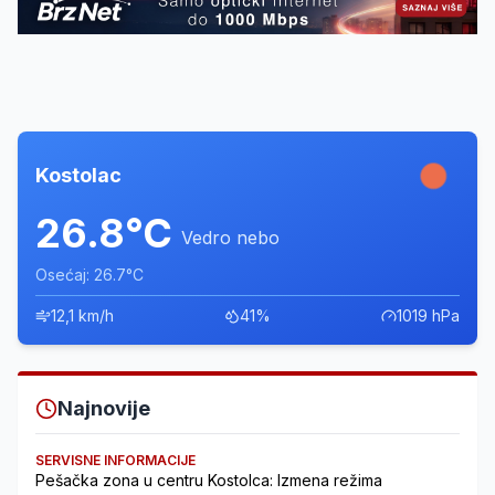
Kostolac
26.8°C
Vedro nebo
Osećaj: 26.7°C
12,1 km/h
41%
1019 hPa
Najnovije
SERVISNE INFORMACIJE
Pešačka zona u centru Kostolca: Izmena režima