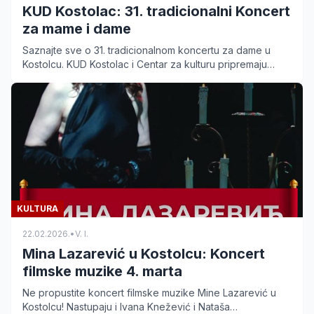
KUD Kostolac: 31. tradicionalni Koncert
za mame i dame
Saznajte sve o 31. tradicionalnom koncertu za dame u
Kostolcu. KUD Kostolac i Centar za kulturu pripremaju
bogat program 20. marta od 19 časova.
KULTURA
22.02.2026.
•
V. I.
Mina Lazarević u Kostolcu: Koncert
filmske muzike 4. marta
Ne propustite koncert filmske muzike Mine Lazarević u
Kostolcu! Nastupaju i Ivana Knežević i Nataša