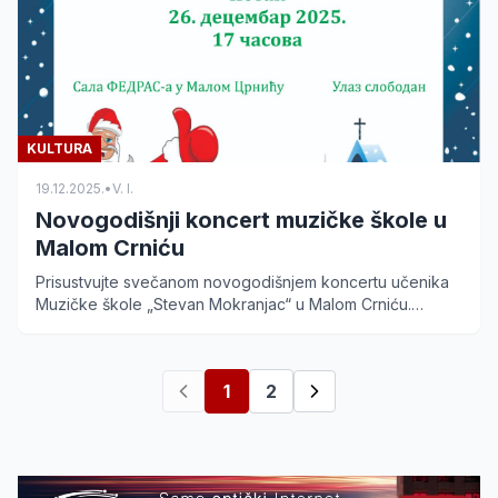
KULTURA
19.12.2025.
•
V. I.
Novogodišnji koncert muzičke škole u
Malom Crniću
Prisustvujte svečanom novogodišnjem koncertu učenika
Muzičke škole „Stevan Mokranjac“ u Malom Crniću.
Koncert se održava 26. decembra u sali FEDRAS-a. Ulaz
slobodan.
1
2