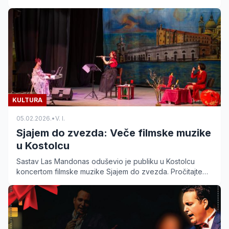
Radovanović. Cena ulaznice 500 dinara. Saznajte više.
KULTURA
05.02.2026.
•
V. I.
Sjajem do zvezda: Veče filmske muzike
u Kostolcu
Sastav Las Mandonas oduševio je publiku u Kostolcu
koncertom filmske muzike Sjajem do zvezda. Pročitajte
detalje o nastupu u Domu kulture.