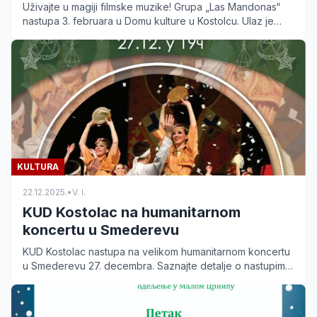
Uživajte u magiji filmske muzike! Grupa „Las Mandonas“
nastupa 3. februara u Domu kulture u Kostolcu. Ulaz je
besplatan za sve posetioce.
KULTURA
22.12.2025.
•
V. I.
KUD Kostolac na humanitarnom
koncertu u Smederevu
KUD Kostolac nastupa na velikom humanitarnom koncertu
u Smederevu 27. decembra. Saznajte detalje o nastupima
u Smederevu i Petki i podržite humanu akciju.