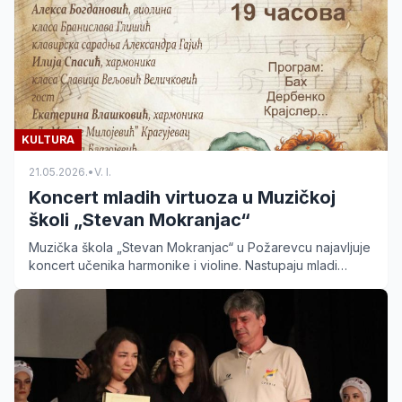
KULTURA
21.05.2026.
•
V. I.
Koncert mladih virtuoza u Muzičkoj
školi „Stevan Mokranjac“
Muzička škola „Stevan Mokranjac“ u Požarevcu najavljuje
koncert učenika harmonike i violine. Nastupaju mladi
talenti uz gošću iz Kragujevca. Ulaz je slobodan.