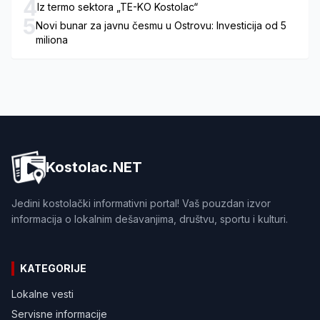
4
Iz termo sektora „TE-KO Kostolac“
5
Novi bunar za javnu česmu u Ostrovu: Investicija od 5
miliona
Kostolac.NET
Jedini kostolački informativni portal! Vaš pouzdan izvor
informacija o lokalnim dešavanjima, društvu, sportu i kulturi.
KATEGORIJE
Lokalne vesti
Servisne informacije