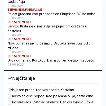
saobraćaja
09.06.2026.
SERVISNE INFORMACIJE
Prijem građana kod predsednice Skupštine GO Kostolac
09.06.2026.
LOKALNE VESTI
Serdžo Krstanoski nastavlja sa prijemom građana u
Kostolcu
08.06.2026.
LOKALNE VESTI
Novi bunar za javnu česmu u Ostrovu: Investicija od 5
miliona
08.06.2026.
LOKALNE VESTI
Ulica osmeha u Kostolcu: Dan ispunjen dečijom radošću
08.06.2026.
Najčitanije
1
Na jesen probni rad vetroparka Kostolac
2
Kostolac diše pepeo: Kao peščana oluja, samo crno
3
Požarevac i Kostolac obeležili Dan državnosti Srbije