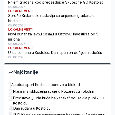
Prijem građana kod predsednice Skupštine GO Kostolac
09.06.2026.
LOKALNE VESTI
Serdžo Krstanoski nastavlja sa prijemom građana u
Kostolcu
08.06.2026.
LOKALNE VESTI
Novi bunar za javnu česmu u Ostrovu: Investicija od 5
miliona
08.06.2026.
LOKALNE VESTI
Ulica osmeha u Kostolcu: Dan ispunjen dečijom radošću
08.06.2026.
Najčitanije
1
Autotransport Kostolac ponovo u blokadi
2
Planirana isključenja struje u Požarevcu i okolini
3
Predstava „Luda kuća balkanska“ oduševila publiku u
Kostolcu
4
Dan rudara u Kostolcu
KUD Kostolac na humanitarnom koncertu u Smederevu