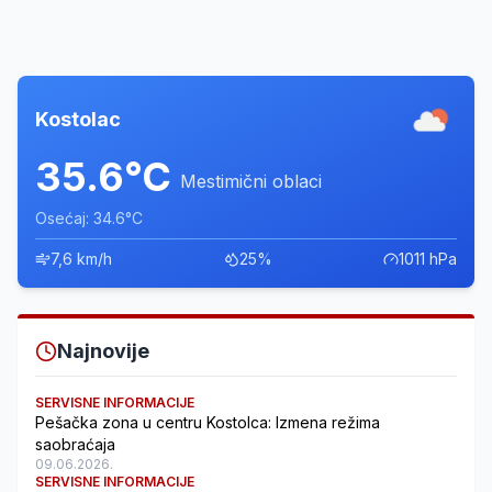
Kostolac
35.6°C
Mestimični oblaci
Osećaj: 34.6°C
7,6 km/h
25%
1011 hPa
Najnovije
SERVISNE INFORMACIJE
Pešačka zona u centru Kostolca: Izmena režima
saobraćaja
09.06.2026.
SERVISNE INFORMACIJE