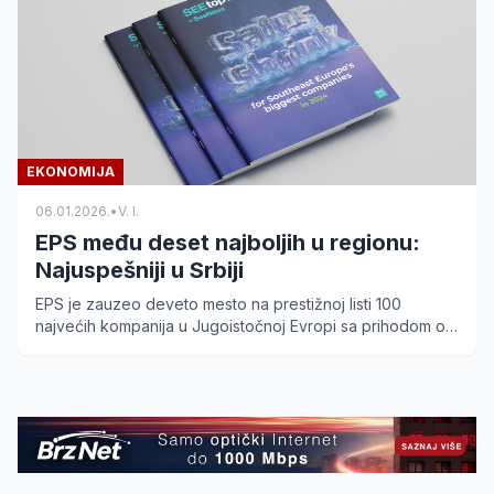
EKONOMIJA
06.01.2026.
•
V. I.
EPS među deset najboljih u regionu:
Najuspešniji u Srbiji
EPS je zauzeo deveto mesto na prestižnoj listi 100
najvećih kompanija u Jugoistočnoj Evropi sa prihodom od
skoro 4 milijarde evra. Pročitajte detalje.