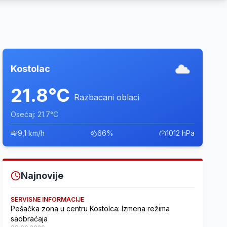
Kostolac
21.8°C
Razbacani oblaci
Osećaj: 21.7°C
9,1 km/h
66%
1012 hPa
Najnovije
SERVISNE INFORMACIJE
Pešačka zona u centru Kostolca: Izmena režima
saobraćaja