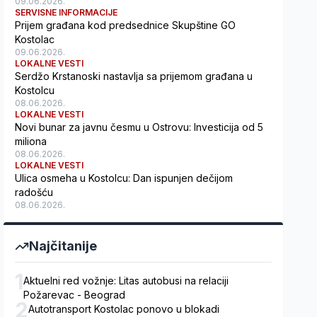
09.06.2026.
SERVISNE INFORMACIJE
Prijem građana kod predsednice Skupštine GO
Kostolac
09.06.2026.
LOKALNE VESTI
Serdžo Krstanoski nastavlja sa prijemom građana u
Kostolcu
08.06.2026.
LOKALNE VESTI
Novi bunar za javnu česmu u Ostrovu: Investicija od 5
miliona
08.06.2026.
LOKALNE VESTI
Ulica osmeha u Kostolcu: Dan ispunjen dečijom
radošću
08.06.2026.
Najčitanije
1
Aktuelni red vožnje: Litas autobusi na relaciji
Požarevac - Beograd
2
Autotransport Kostolac ponovo u blokadi