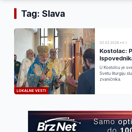
Tag: Slava
02.02.2026.
•
V. I.
Kostolac: 
Ispovednik
U Kostolcu je s
Svetu liturgiju sl
zvaničnika.
LOKALNE VESTI