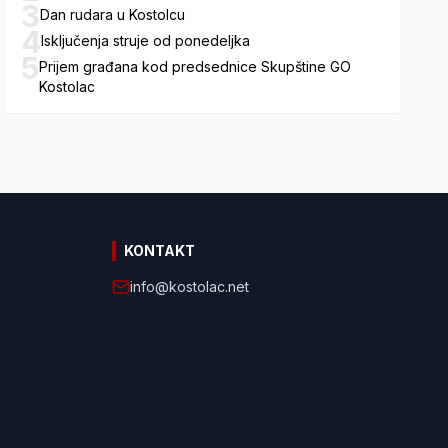
3
Dan rudara u Kostolcu
4
Isključenja struje od ponedeljka
5
Prijem građana kod predsednice Skupštine GO
Kostolac
KONTAKT
info@kostolac.net