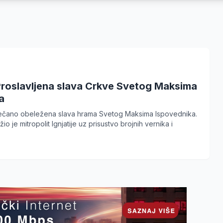
Proslavljena slava Crkve Svetog Maksima
a
večano obeležena slava hrama Svetog Maksima Ispovednika.
užio je mitropolit Ignjatije uz prisustvo brojnih vernika i