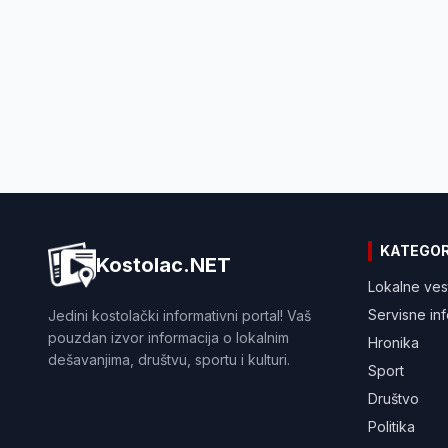
KATEGOR
Kostolac.NET
Lokalne ves
Servisne in
Jedini kostolački informativni portal! Vaš
pouzdan izvor informacija o lokalnim
Hronika
dešavanjima, društvu, sportu i kulturi.
Sport
Društvo
Politika