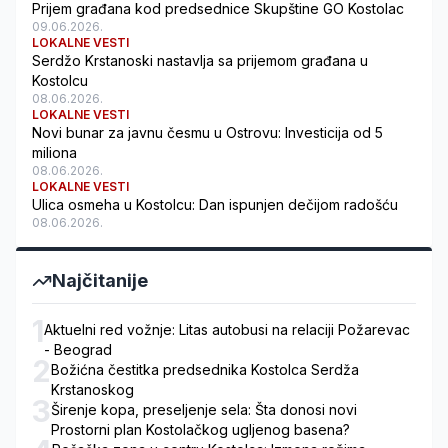
Prijem građana kod predsednice Skupštine GO Kostolac
09.06.2026.
LOKALNE VESTI
Serdžo Krstanoski nastavlja sa prijemom građana u
Kostolcu
08.06.2026.
LOKALNE VESTI
Novi bunar za javnu česmu u Ostrovu: Investicija od 5
miliona
08.06.2026.
LOKALNE VESTI
Ulica osmeha u Kostolcu: Dan ispunjen dečijom radošću
08.06.2026.
Najčitanije
1
Aktuelni red vožnje: Litas autobusi na relaciji Požarevac
- Beograd
2
Božićna čestitka predsednika Kostolca Serdža
Krstanoskog
3
Širenje kopa, preseljenje sela: Šta donosi novi
Prostorni plan Kostolačkog ugljenog basena?