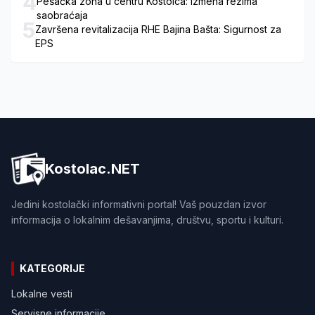
4
Pešačka zona u centru Kostolca: Izmena režima
saobraćaja
5
Završena revitalizacija RHE Bajina Bašta: Sigurnost za
EPS
Kostolac.NET
Jedini kostolački informativni portal! Vaš pouzdan izvor
informacija o lokalnim dešavanjima, društvu, sportu i kulturi.
KATEGORIJE
Lokalne vesti
Servisne informacije