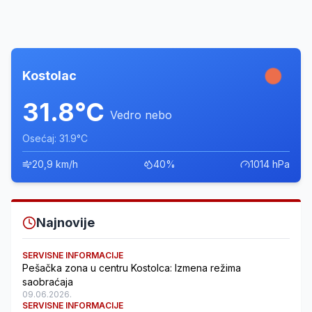
Kostolac
31.8°C
Vedro nebo
Osećaj: 31.9°C
20,9 km/h
40%
1014 hPa
Najnovije
SERVISNE INFORMACIJE
Pešačka zona u centru Kostolca: Izmena režima
saobraćaja
09.06.2026.
SERVISNE INFORMACIJE