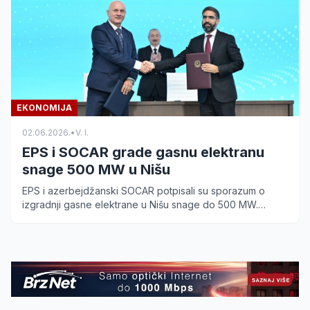
EKONOMIJA
02.06.2026.
•
V. I.
EPS i SOCAR grade gasnu elektranu
snage 500 MW u Nišu
EPS i azerbejdžanski SOCAR potpisali su sporazum o
izgradnji gasne elektrane u Nišu snage do 500 MW.
Saznajte detalje o jačanju energetske stabilnosti Srbije.