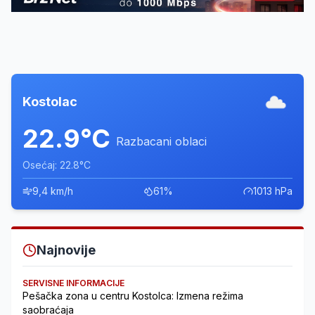
Kostolac
22.9°C
Razbacani oblaci
Osećaj: 22.8°C
9,4 km/h
61%
1013 hPa
Najnovije
SERVISNE INFORMACIJE
Pešačka zona u centru Kostolca: Izmena režima
saobraćaja