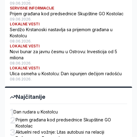
09.06.2026.
SERVISNE INFORMACIJE
Prijem građana kod predsednice Skupštine GO Kostolac
09.06.2026.
LOKALNE VESTI
Serdžo Krstanoski nastavlja sa prijemom građana u
Kostolcu
08.06.2026.
LOKALNE VESTI
Novi bunar za javnu česmu u Ostrovu: Investicija od 5
miliona
08.06.2026.
LOKALNE VESTI
Ulica osmeha u Kostolcu: Dan ispunjen dečijom radošću
08.06.2026.
Najčitanije
1
Dan rudara u Kostolcu
2
Prijem građana kod predsednice Skupštine GO
Kostolac
3
Aktuelni red vožnje: Litas autobusi na relaciji