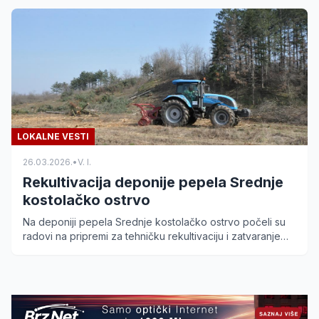
LOKALNE VESTI
26.03.2026.
•
V. I.
Rekultivacija deponije pepela Srednje
kostolačko ostrvo
Na deponiji pepela Srednje kostolačko ostrvo počeli su
radovi na pripremi za tehničku rekultivaciju i zatvaranje
ovog najstarijeg kostolačkog odlagališta.