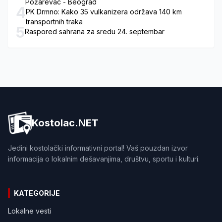
Požarevac - Beograd
4
PK Drmno: Kako 35 vulkanizera održava 140 km
transportnih traka
5
Raspored sahrana za sredu 24. septembar
Kostolac.NET
Jedini kostolački informativni portal! Vaš pouzdan izvor
informacija o lokalnim dešavanjima, društvu, sportu i kulturi.
KATEGORIJE
Lokalne vesti